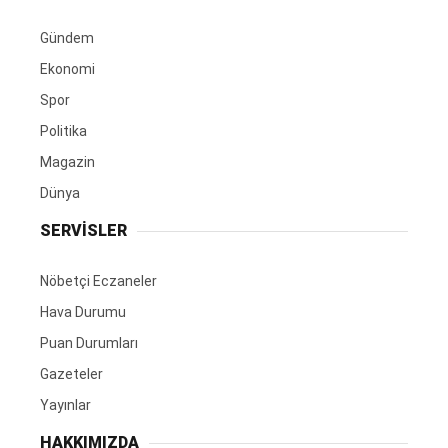
Gündem
Ekonomi
Spor
Politika
Magazin
Dünya
SERVİSLER
Nöbetçi Eczaneler
Hava Durumu
Puan Durumları
Gazeteler
Yayınlar
HAKKIMIZDA