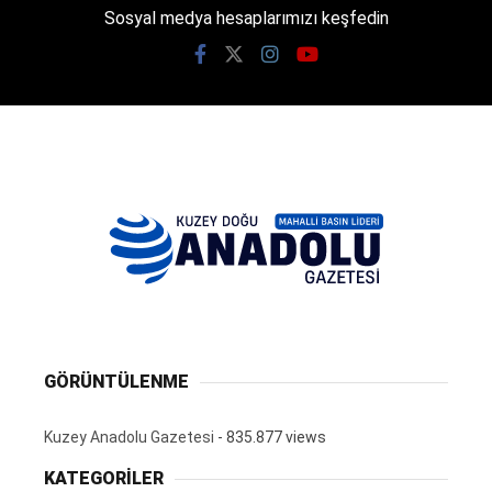
Sosyal medya hesaplarımızı keşfedin
GÖRÜNTÜLENME
Kuzey Anadolu Gazetesi
- 835.877 views
KATEGORİLER