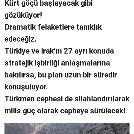
Kürt göçü başlayacak gibi
gözüküyor!
Dramatik felaketlere tanıklık
edeceğiz.
Türkiye ve Irak’ın 27 ayrı konuda
stratejik işbirliği anlaşmalarına
bakılırsa, bu plan uzun bir süredir
konuşuluyor.
Türkmen cephesi de silahlandırılarak
milis güç olarak cepheye sürülecek!