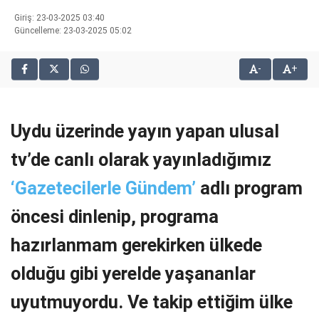
bonusu
Giriş: 23-03-2025 03:40
veren
Güncelleme: 23-03-2025 05:02
siteler
2025
-
+
deneme
bonusu
veren
siteler
Uydu üzerinde yayın yapan ulusal
editorbet
giriş
tv’de canlı olarak yayınladığımız
‘Gazetecilerle Gündem’
adlı program
öncesi dinlenip, programa
hazırlanmam gerekirken ülkede
olduğu gibi yerelde yaşananlar
uyutmuyordu. Ve takip ettiğim ülke