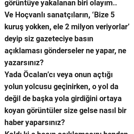
görüntüye yakalanan biri olayım..
Ve Hoçvanlı sanatçıların, ‘Bize 5
kuruş yokken, ele 2 milyon veriyorlar’
deyip siz gazeteciye basın
açıklaması gönderseler ne yapar, ne
yazarsınız?
Yada Öcalan’cı veya onun açtığı
yolun yolcusu geçinirken, o yol da
değil de başka yola girdiğini ortaya
koyan görüntüler size gelse nasıl bir
haber yaparsınız?