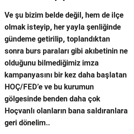
Ve şu bizim belde değil, hem de ilçe
olmak isteyip, her yayla şenliğinde
gündeme getirilip, toplandıktan
sonra burs paraları gibi akıbetinin ne
olduğunu bilmediğimiz imza
kampanyasını bir kez daha başlatan
HOÇ/FED’e ve bu kurumun
gölgesinde benden daha çok
Hoçvanlı olanların bana saldıranlara
geri dönelim..