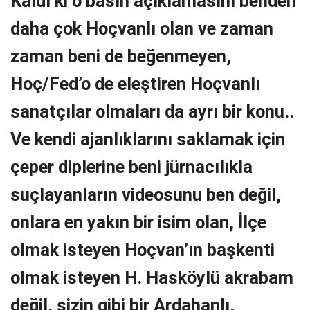
Kaldı ki o basın açıklamasını benden
daha çok Hoçvanlı olan ve zaman
zaman beni de beğenmeyen,
Hoç/Fed’o de eleştiren Hoçvanlı
sanatçılar olmaları da ayrı bir konu..
Ve kendi ajanlıklarını saklamak için
çeper diplerine beni jürnacılıkla
suçlayanların videosunu ben değil,
onlara en yakın bir isim olan, İlçe
olmak isteyen Hoçvan’ın başkenti
olmak isteyen H. Hasköylü akrabam
değil, sizin gibi bir Ardahanlı,