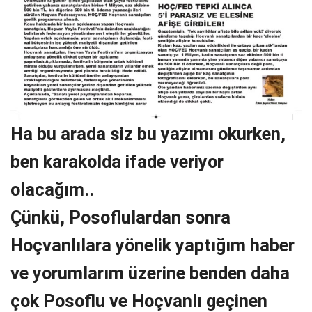
Ha bu arada siz bu yazımı okurken,
ben karakolda ifade veriyor
olacağım..
Çünkü, Posoflulardan sonra
Hoçvanlılara yönelik yaptığım haber
ve yorumlarım üzerine benden daha
çok Posoflu ve Hoçvanlı geçinen