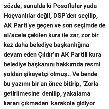
sözde, sanalda ki Posoflular yada
Hoçvanlılar değil, DSP’den seçilip,
AK Parti’ye geçen ve son seçimde de
al/acele çekilen kura ile zar, zor bir
kez daha belediye başkanlığına
devam eden Çıldır’ın AK Partili kura
belediye başkanını hakkımda resmi
yoldan şikayetçi olmuş.. Ve bende
bu yazımı bir an önce bitirip, ‘Zorla
getirilmesine’ denilip, yakalama
kararı çıkmadan’ karakola gidiyor