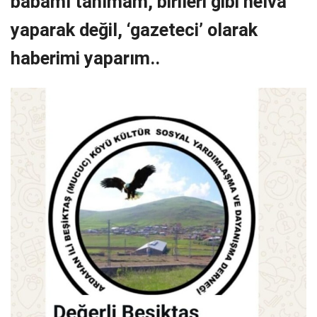
babamı tanımam, birileri gibi helva
yaparak değil, ‘gazeteci’ olarak
haberimi yaparım..