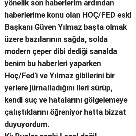
yönelik son haberlerim ardından
haberlerime konu olan HOÇ/FED eski
Başkanı Güven Yılmaz başta olmak
üzere bazılarının sağda, solda
modern çeper dibi dediği sanalda
benim bu haberleri yaparken
Hoç/Fed’i ve Yılmaz gibilerini bir
yerlere jürnalladığını ileri sürüp,
kendi suç ve hatalarını gölgelemeye
çalıştıklarını öğreniyor hatta bizzat
duyuyordum.