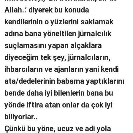
Allah..’ diyerek bu konuda
kendilerinin o yüzlerini saklamak
adına bana yöneltilen jürnalcılık
suçlamasını yapan alçaklara
diyeceğim tek şey, jürnalcıların,
ihbarcıların ve ajanların yani kendi
ata/dedelerinin babama yaptıklarını
bende daha iyi bilenlerin bana bu
yönde iftira atan onlar da çok iyi
biliyorlar..
Çünkü bu yöne, ucuz ve adi yola