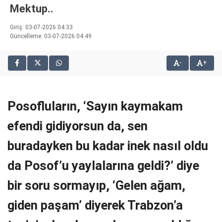
Mektup..
bonusu
veren
Giriş: 03-07-2026 04:33
siteler
Güncelleme: 03-07-2026 04:49
2025
deneme
bonusu
-
+
veren
siteler
editorbet
Posofluların, ‘Sayın kaymakam
giriş
efendi gidiyorsun da, sen
buradayken bu kadar inek nasıl oldu
da Posof’u yaylalarına geldi?’ diye
bir soru sormayıp, ‘Gelen ağam,
giden paşam’ diyerek Trabzon’a