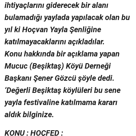
ihtiyaçlarını giderecek bir alanı
bulamadığı yaylada yapılacak olan bu
yıl ki Hoçvan Yayla Şenliğine
katılmayacaklarını açıkladılar.
Konu hakkında bir açıklama yapan
Mucuc (Beşiktaş) Köyü Derneği
Başkanı Şener Gözcü şöyle dedi.
‘Değerli Beşiktaş köylüleri bu sene
yayla festivaline katılmama kararı
aldık bilginize.
KONU : HOÇFED :