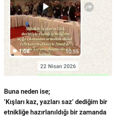
Buna neden ise;
‘Kışları kaz, yazları saz’ dediğim bir
etnikliğe hazırlanıldığı bir zamanda