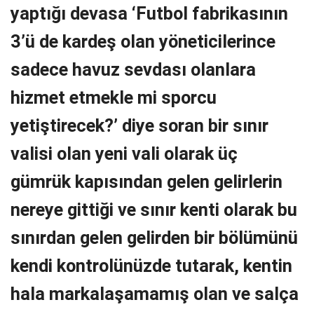
yaptığı devasa ‘Futbol fabrikasının
3’ü de kardeş olan yöneticilerince
sadece havuz sevdası olanlara
hizmet etmekle mi sporcu
yetiştirecek?’ diye soran bir sınır
valisi olan yeni vali olarak üç
gümrük kapısından gelen gelirlerin
nereye gittiği ve sınır kenti olarak bu
sınırdan gelen gelirden bir bölümünü
kendi kontrolünüzde tutarak, kentin
hala markalaşamamış olan ve salça