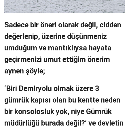
Sadece bir öneri olarak değil, cidden
değerlenip, üzerine düşünmeniz
umduğum ve mantıklıysa hayata
geçirmenizi umut ettiğim önerim
aynen şöyle;
‘Biri Demiryolu olmak üzere 3
gümrük kapısı olan bu kentte neden
bir konsolosluk yok, niye Gümrük
müdürlüğü burada değil?’ ve devletin