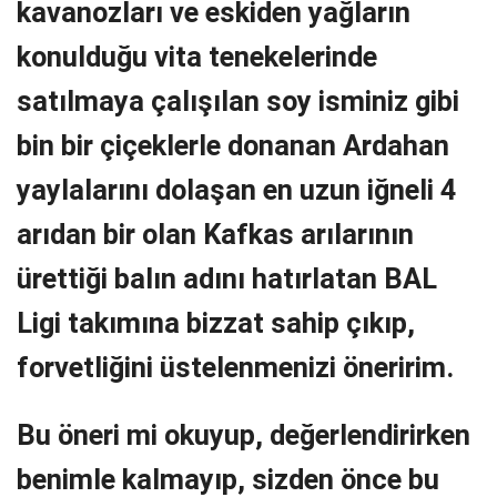
kavanozları ve eskiden yağların
konulduğu vita tenekelerinde
satılmaya çalışılan soy isminiz gibi
bin bir çiçeklerle donanan Ardahan
yaylalarını dolaşan en uzun iğneli 4
arıdan bir olan Kafkas arılarının
ürettiği balın adını hatırlatan BAL
Ligi takımına bizzat sahip çıkıp,
forvetliğini üstelenmenizi öneririm.
Bu öneri mi okuyup, değerlendirirken
benimle kalmayıp, sizden önce bu