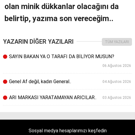
olan minik dükkanlar olacağını da
belirtip, yazıma son vereceğim..
YAZARIN DİĞER YAZILARI
TÜM YAZILARI
SAYIN BAKAN YA O TARAFI DA BİLİYOR MUSUN?
06 Ağustos 2026
Genel Af değil, kadın General..
04 Ağustos 2026
ARI MARKASI YARATAMAYAN ARICILAR..
03 Ağustos 2026
Sosyal medya hesaplarımızı keşfedin