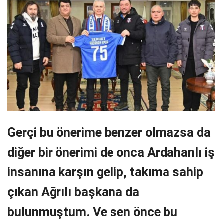
Gerçi bu önerime benzer olmazsa da
diğer bir önerimi de onca Ardahanlı iş
insanına karşın gelip, takıma sahip
çıkan Ağrılı başkana da
bulunmuştum. Ve sen önce bu