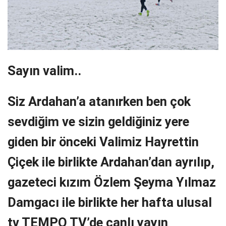
Sayın valim..
Siz Ardahan’a atanırken ben çok
sevdiğim ve sizin geldiğiniz yere
giden bir önceki Valimiz Hayrettin
Çiçek ile birlikte Ardahan’dan ayrılıp,
gazeteci kızım Özlem Şeyma Yılmaz
Damgacı ile birlikte her hafta ulusal
tv TEMPO TV’de canlı yayın