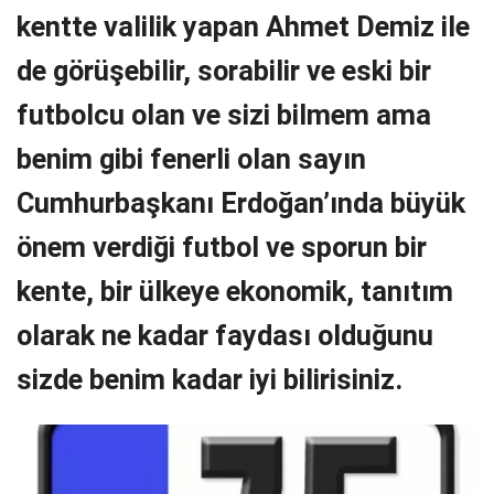
kentte valilik yapan Ahmet Demiz ile
de görüşebilir, sorabilir ve eski bir
futbolcu olan ve sizi bilmem ama
benim gibi fenerli olan sayın
Cumhurbaşkanı Erdoğan’ında büyük
önem verdiği futbol ve sporun bir
kente, bir ülkeye ekonomik, tanıtım
olarak ne kadar faydası olduğunu
sizde benim kadar iyi bilirisiniz.