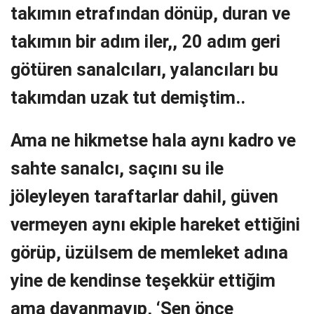
takımın etrafından dönüp, duran ve
takımın bir adım iler,, 20 adım geri
götüren sanalcıları, yalancıları bu
takımdan uzak tut demiştim..
Ama ne hikmetse hala aynı kadro ve
sahte sanalcı, saçını su ile
jöleyleyen taraftarlar dahil, güven
vermeyen aynı ekiple hareket ettiğini
görüp, üzülsem de memleket adına
yine de kendinse teşekkür ettiğim
ama dayanmayıp, ‘Sen önce