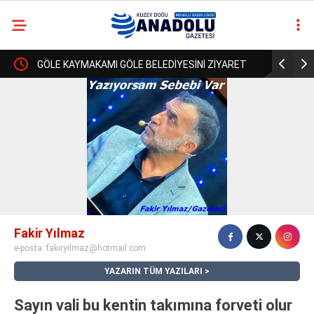
NİDE
GÖLE KAYMAKAMI GÖLE BELEDİYESİNİ ZİYARET
ULGAR VE
casino
ETTİ..
BİR ULAŞT
siteleri
deneme
ULAŞAMAD
bonusu
veren
siteler
deneme
bonusu
veren
siteler
Fakir Yılmaz
2025
e-posta:
fakiryilmaz@hotmail.com
deneme
bonusu
YAZARIN TÜM YAZILARI
veren
siteler
Sayın vali bu kentin takımına forveti olur
deneme