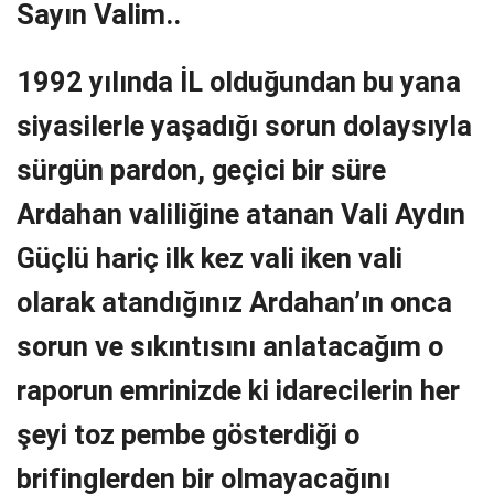
Sayın Valim..
1992 yılında İL olduğundan bu yana
siyasilerle yaşadığı sorun dolaysıyla
sürgün pardon, geçici bir süre
Ardahan valiliğine atanan Vali Aydın
Güçlü hariç ilk kez vali iken vali
olarak atandığınız Ardahan’ın onca
sorun ve sıkıntısını anlatacağım o
raporun emrinizde ki idarecilerin her
şeyi toz pembe gösterdiği o
brifinglerden bir olmayacağını