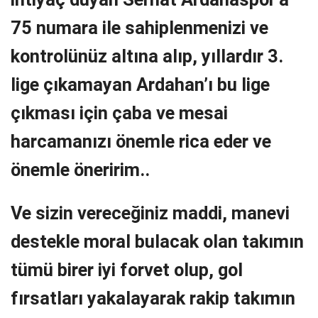
75 numara ile sahiplenmenizi ve
kontrolünüz altına alıp, yıllardır 3.
lige çıkamayan Ardahan’ı bu lige
çıkması için çaba ve mesai
harcamanızı önemle rica eder ve
önemle öneririm..
Ve sizin vereceğiniz maddi, manevi
destekle moral bulacak olan takımın
tümü birer iyi forvet olup, gol
fırsatları yakalayarak rakip takımın