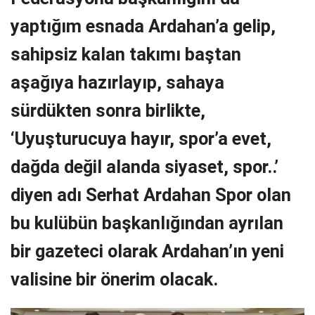
yaptığım esnada Ardahan’a gelip,
sahipsiz kalan takımı baştan
aşağıya hazırlayıp, sahaya
sürdükten sonra birlikte,
‘Uyuşturucuya hayır, spor’a evet,
dağda değil alanda siyaset, spor..’
diyen adı Serhat Ardahan Spor olan
bu kulübün başkanlığından ayrılan
bir gazeteci olarak Ardahan’ın yeni
valisine bir önerim olacak.