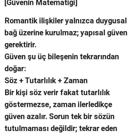
[Güvenin Matematiği]
Romantik ilişkiler yalnızca duygusal
bağ üzerine kurulmaz; yapısal güven
gerektirir.
Güven şu üç bileşenin tekrarından
doğar:
Söz + Tutarlılık + Zaman
Bir kişi söz verir fakat tutarlılık
göstermezse, zaman ilerledikçe
güven azalır. Sorun tek bir sözün
tutulmaması değildir; tekrar eden