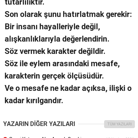
tutarlılıktır.
Son olarak şunu hatırlatmak gerekir:
Bir insanı hayalleriyle değil,
alışkanlıklarıyla değerlendirin.
Söz vermek karakter değildir.
Söz ile eylem arasındaki mesafe,
karakterin gerçek ölçüsüdür.
Ve o mesafe ne kadar açıksa, ilişki o
kadar kırılgandır.
YAZARIN DİĞER YAZILARI
TÜM YAZILARI