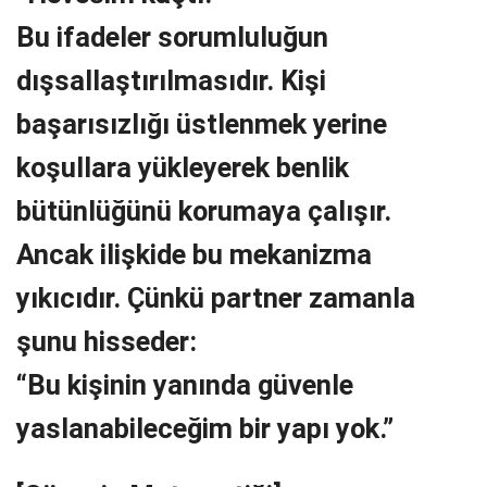
Bu ifadeler sorumluluğun
dışsallaştırılmasıdır. Kişi
başarısızlığı üstlenmek yerine
koşullara yükleyerek benlik
bütünlüğünü korumaya çalışır.
Ancak ilişkide bu mekanizma
yıkıcıdır. Çünkü partner zamanla
şunu hisseder:
“Bu kişinin yanında güvenle
yaslanabileceğim bir yapı yok.”