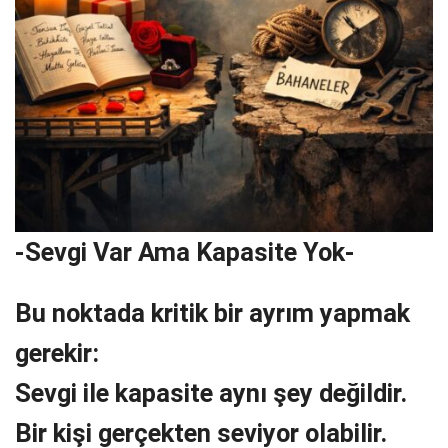
-Sevgi Var Ama Kapasite Yok-
Bu noktada kritik bir ayrım yapmak
gerekir:
Sevgi ile kapasite aynı şey değildir.
Bir kişi gerçekten seviyor olabilir.