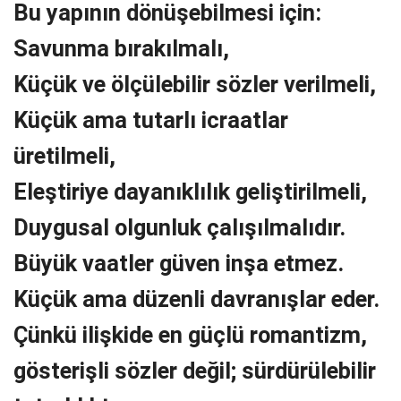
Bu yapının dönüşebilmesi için:
Savunma bırakılmalı,
Küçük ve ölçülebilir sözler verilmeli,
Küçük ama tutarlı icraatlar
üretilmeli,
Eleştiriye dayanıklılık geliştirilmeli,
Duygusal olgunluk çalışılmalıdır.
Büyük vaatler güven inşa etmez.
Küçük ama düzenli davranışlar eder.
Çünkü ilişkide en güçlü romantizm,
gösterişli sözler değil; sürdürülebilir