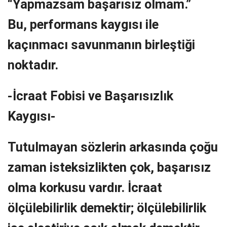
“Yapmazsam başarısız olmam.”
Bu, performans kaygısı ile
kaçınmacı savunmanın birleştiği
noktadır.
-İcraat Fobisi ve Başarısızlık
Kaygısı-
Tutulmayan sözlerin arkasında çoğu
zaman isteksizlikten çok, başarısız
olma korkusu vardır. İcraat
ölçülebilirlik demektir; ölçülebilirlik