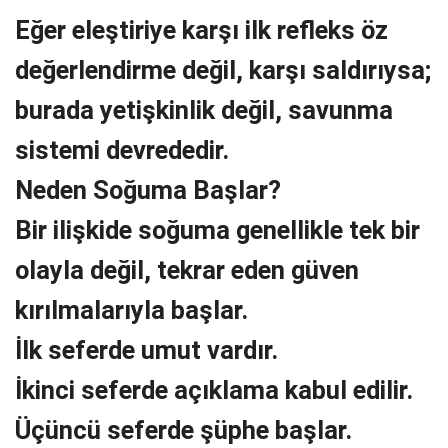
Eğer eleştiriye karşı ilk refleks öz
değerlendirme değil, karşı saldırıysa;
burada yetişkinlik değil, savunma
sistemi devrededir.
Neden Soğuma Başlar?
Bir ilişkide soğuma genellikle tek bir
olayla değil, tekrar eden güven
kırılmalarıyla başlar.
İlk seferde umut vardır.
İkinci seferde açıklama kabul edilir.
Üçüncü seferde şüphe başlar.