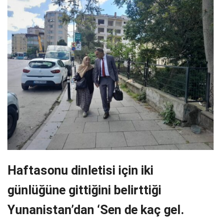
Haftasonu dinletisi için iki
günlüğüne gittiğini belirttiği
Yunanistan’dan ‘Sen de kaç gel.