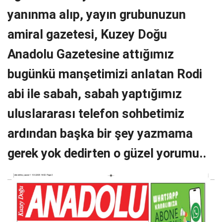
yanınma alıp, yayın grubunuzun
amiral gazetesi, Kuzey Doğu
Anadolu Gazetesine attığımız
bugünkü manşetimizi anlatan Rodi
abi ile sabah, sabah yaptığımız
uluslararası telefon sohbetimiz
ardından başka bir şey yazmama
gerek yok dedirten o güzel yorumu..