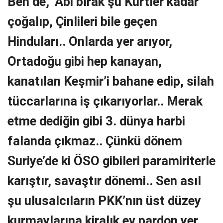
Ben de, ‘Abi bırak şu Kürtler kadar
çoğalıp, Çinlileri bile geçen
Hinduları.. Onlarda yer arıyor,
Ortadoğu gibi hep kanayan,
kanatılan Keşmir’i bahane edip, silah
tüccarlarına iş çıkarıyorlar.. Merak
etme dediğin gibi 3. dünya harbi
falanda çıkmaz.. Çünkü dönem
Suriye’de ki ÖSO gibileri paramiriterle
karıştır, savaştır dönemi.. Sen asıl
şu ulusalcıların PKK’nın üst düzey
kurmaylarına kiralık ev pardon yer