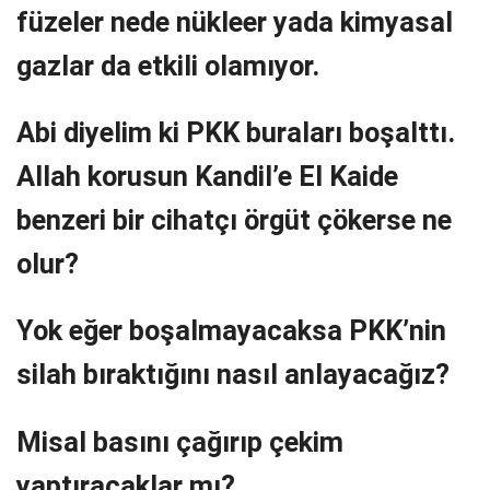
füzeler nede nükleer yada kimyasal
gazlar da etkili olamıyor.
Abi diyelim ki PKK buraları boşalttı.
Allah korusun Kandil’e El Kaide
benzeri bir cihatçı örgüt çökerse ne
olur?
Yok eğer boşalmayacaksa PKK’nin
silah bıraktığını nasıl anlayacağız?
Misal basını çağırıp çekim
yaptıracaklar mı?