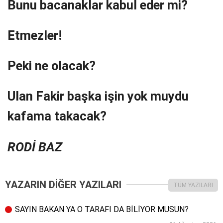
Bunu bacanaklar kabul eder mi?
Etmezler!
Peki ne olacak?
Ulan Fakir başka işin yok muydu
kafama takacak?
RODİ BAZ
YAZARIN DİĞER YAZILARI
TÜM YAZILARI
SAYIN BAKAN YA O TARAFI DA BİLİYOR MUSUN?