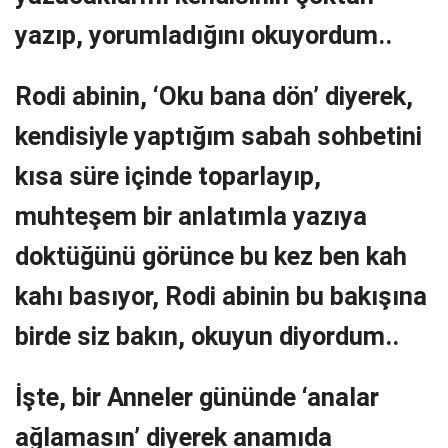
yazıp, yorumladığını okuyordum..
Rodi abinin, ‘Oku bana dön’ diyerek,
kendisiyle yaptığım sabah sohbetini
kısa süre içinde toparlayıp,
muhteşem bir anlatımla yazıya
doktüğünü görünce bu kez ben kah
kahı basıyor, Rodi abinin bu bakışına
birde siz bakın, okuyun diyordum..
İşte, bir Anneler gününde ‘analar
ağlamasın’ diyerek anamıda