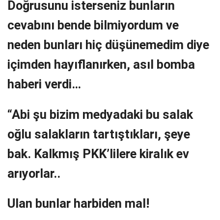
Doğrusunu isterseniz bunların
cevabını bende bilmiyordum ve
neden bunları hiç düşünemedim diye
içimden hayıflanırken, asıl bomba
haberi verdi…
“Abi şu bizim medyadaki bu salak
oğlu salakların tartıştıkları, şeye
bak. Kalkmış PKK’lilere kiralık ev
arıyorlar..
Ulan bunlar harbiden mal!