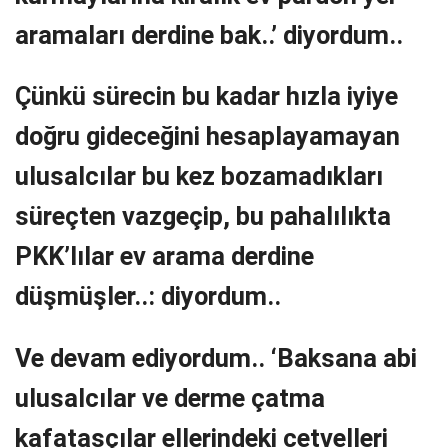
aramaları derdine bak..’ diyordum..
Çünkü sürecin bu kadar hızla iyiye
doğru gideceğini hesaplayamayan
ulusalcılar bu kez bozamadıkları
süreçten vazgeçip, bu pahalılıkta
PKK’lılar ev arama derdine
düşmüşler..: diyordum..
Ve devam ediyordum.. ‘Baksana abi
ulusalcılar ve derme çatma
kafatasçılar ellerindeki cetvelleri