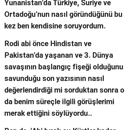
Yunanistan’da Türkiye, Suriye ve
Ortadoğu’nun nasıl göründüğünü bu
kez ben kendisine soruyordum.
Rodi abi önce Hindistan ve
Pakistan’da yaşanan ve 3. Dünya
savaşının başlangıç fişeği olduğunu
savunduğu son yazısının nasıl
değerlendirdiği mi sorduktan sonra o
da benim süreçle ilgili görüşlerimi
merak ettiğini söylüyordu..