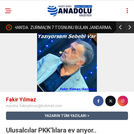
HAN’DA
ZURMAL’IN 7 TOSNUNU BULAN JANDARMA,
HAVA BAŞK
casino
SİNE
URLULARIN 13 İNEĞİNİDE BULACAK MI?!.
OLDU!
siteleri
deneme
bonusu
veren
siteler
deneme
bonusu
veren
siteler
Fakir Yılmaz
2025
e-posta:
fakiryilmaz@hotmail.com
deneme
bonusu
YAZARIN TÜM YAZILARI
veren
siteler
Ulusalcılar PKK’lılara ev arıyor..
deneme