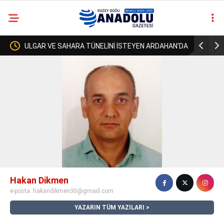
ARA TÜNELİNİ İSTEYEN ARDAHAN’DA
ZURMAL’IN 7 TOSNUNU BULAN 
casino
A BAKANI GEÇTİ, KİMSE KENDİSİNE
URLULARIN 13 İNEĞİNİDE BULACA
siteleri
deneme
bonusu
veren
siteler
deneme
bonusu
veren
siteler
2025
Hakan Dikmen
deneme
e-posta:
hakandikmen30@gmaiil.com
bonusu
veren
YAZARIN TÜM YAZILARI
siteler
deneme