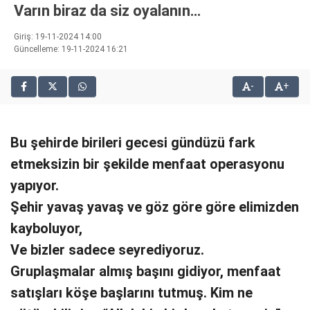
Varın biraz da siz oyalanın…
bonusu
veren
Giriş: 19-11-2024 14:00
siteler
Güncelleme: 19-11-2024 16:21
2025
deneme
bonusu
-
+
veren
siteler
editorbet
Bu şehirde birileri gecesi gündüzü fark
giriş
etmeksizin bir şekilde menfaat operasyonu
yapıyor.
Şehir yavaş yavaş ve göz göre göre elimizden
kayboluyor,
Ve bizler sadece seyrediyoruz.
Gruplaşmalar almış başını gidiyor, menfaat
satışları köşe başlarını tutmuş. Kim ne