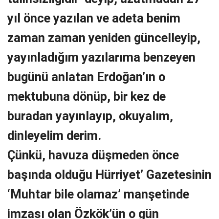
yıl önce yazılan ve adeta benim
zaman zaman yeniden güncelleyip,
yayınladığım yazılarıma benzeyen
bugünü anlatan Erdoğan’ın o
mektubuna dönüp, bir kez de
buradan yayınlayıp, okuyalım,
dinleyelim derim.
Çünkü, havuza düşmeden önce
başında olduğu Hürriyet’ Gazetesinin
‘Muhtar bile olamaz’ manşetinde
imzası olan Özkök’ün o gün