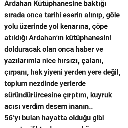
Ardahan Kütüphanesine baktığı
sırada onca tarihi eserin alınıp, göle
yolu üzerinde yol kenarına, çöpe
atıldığı Ardahan’ın kütüphanesini
dolduracak olan onca haber ve
yazılarımla nice hırsızı, çalanı,
çırpanı, hak yiyeni yerden yere değil,
toplum nezdinde yerlerde
süründürürcesine çırptım, kuyruk
acısı verdim desem inanın..
56’yı bulan hayatta olduğu gibi