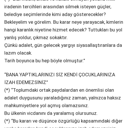
iradenin tercihleri arasından silmek isteyen güçler,
belediye seçimlerinde kimi aday gösterecekler?
Bekleyelim ve görelim. Bu karar neye yarayacak, kimlerin
hangi karanlık niyetine hizmet edecek? Tuttukları bu yol
yanlış yoldur, çıkmaz sokaktır.
Çünkü adalet, gün gelecek yargıyı siyasallaştıranlara da
lazım olacak.
Tarih boyunca bu hep böyle olmuştur.”
“BANA YAPTIKLARINIZI SİZ KENDİ ÇOCUKLARINIZA
İZAH EDEMEZSİNİZ”
(*) “Toplumdaki ortak paydalardan en önemlisi olan
adalet duygusunu yaraladığınız zaman, yalnızca haksız
mahkumiyetlere yol açmış olamazsınız.
Bu ülkenin vicdanını da yaralamış olursunuz.
(*) “Bu kararı ve düşünce özgürlüğü kapsamındaki diğer