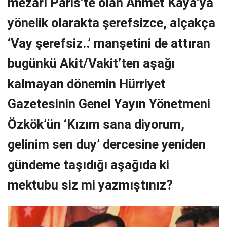
mezarı Paris’te olan Ahmet Kaya’ya
yönelik olarakta şerefsizce, alçakça
‘Vay şerefsiz..’ manşetini de attıran
bugünkü Akit/Vakit’ten aşağı
kalmayan dönemin Hürriyet
Gazetesinin Genel Yayın Yönetmeni
Özkök’ün ‘Kızım sana diyorum,
gelinim sen duy’ dercesine yeniden
gündeme taşıdığı aşağıda ki
mektubu siz mi yazmıştınız?