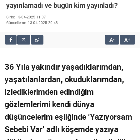
yayınlamadı ve bugün kim yayınladı?
bonusu
veren
Giriş: 13-04-2025 11:37
siteler
Güncelleme: 13-04-2025 20:48
2025
deneme
bonusu
-
+
veren
siteler
editorbet
36 Yıla yakındır yaşadıklarımdan,
giriş
yaşatılanlardan, okuduklarımdan,
izlediklerimden edindiğim
gözlemlerimi kendi dünya
düşüncelerim eşliğinde ‘Yazıyorsam
Sebebi Var’ adlı köşemde yazıya