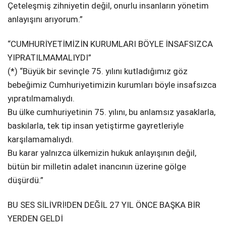
Çeteleşmiş zihniyetin değil, onurlu insanların yönetim
anlayışını arıyorum.”
“CUMHURİYETİMİZİN KURUMLARI BÖYLE İNSAFSIZCA
YIPRATILMAMALIYDI”
(*) “Büyük bir sevinçle 75. yılını kutladığımız göz
bebeğimiz Cumhuriyetimizin kurumları böyle insafsızca
yıpratılmamalıydı.
Bu ülke cumhuriyetinin 75. yılını, bu anlamsız yasaklarla,
baskılarla, tek tip insan yetiştirme gayretleriyle
karşılamamalıydı.
Bu karar yalnızca ülkemizin hukuk anlayışının değil,
bütün bir milletin adalet inancının üzerine gölge
düşürdü.”
BU SES SİLİVRİ!DEN DEĞİL 27 YIL ÖNCE BAŞKA BİR
YERDEN GELDİ