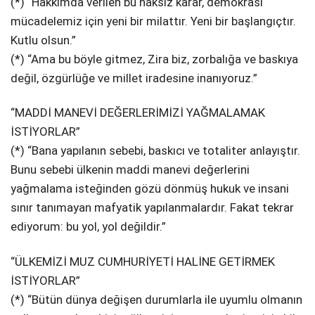
(*) “Hakkımda verilen bu haksız karar, demokrasi
mücadelemiz için yeni bir milattır. Yeni bir başlangıçtır.
Kutlu olsun.”
(*) “Ama bu böyle gitmez, Zira biz, zorbalığa ve baskıya
değil, özgürlüğe ve millet iradesine inanıyoruz.”
“MADDİ MANEVİ DEĞERLERİMİZİ YAĞMALAMAK
İSTİYORLAR”
(*) “Bana yapılanın sebebi, baskıcı ve totaliter anlayıştır.
Bunu sebebi ülkenin maddi manevi değerlerini
yağmalama isteğinden gözü dönmüş hukuk ve insani
sınır tanımayan mafyatik yapılanmalardır. Fakat tekrar
ediyorum: bu yol, yol değildir.”
“ÜLKEMİZİ MUZ CUMHURİYETİ HALİNE GETİRMEK
İSTİYORLAR”
(*) “Bütün dünya değişen durumlarla ile uyumlu olmanın