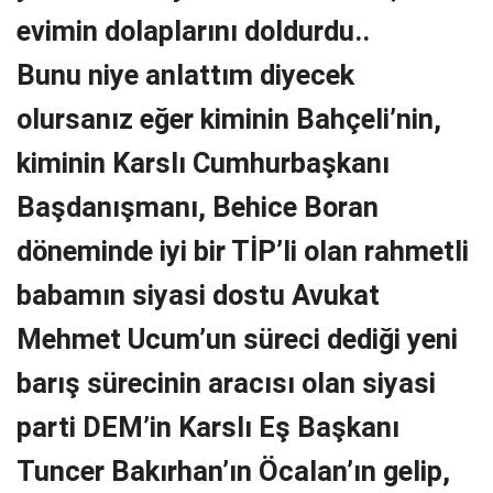
evimin dolaplarını doldurdu..
Bunu niye anlattım diyecek
olursanız eğer kiminin Bahçeli’nin,
kiminin Karslı Cumhurbaşkanı
Başdanışmanı, Behice Boran
döneminde iyi bir TİP’li olan rahmetli
babamın siyasi dostu Avukat
Mehmet Ucum’un süreci dediği yeni
barış sürecinin aracısı olan siyasi
parti DEM’in Karslı Eş Başkanı
Tuncer Bakırhan’ın Öcalan’ın gelip,