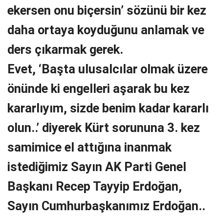
ekersen onu biçersin’ sözünü bir kez
daha ortaya koyduğunu anlamak ve
ders çıkarmak gerek.
Evet, ‘Başta ulusalcılar olmak üzere
önünde ki engelleri aşarak bu kez
kararlıyım, sizde benim kadar kararlı
olun..’ diyerek Kürt sorununa 3. kez
samimice el attığına inanmak
istediğimiz Sayın AK Parti Genel
Başkanı Recep Tayyip Erdoğan,
Sayın Cumhurbaşkanımız Erdoğan..