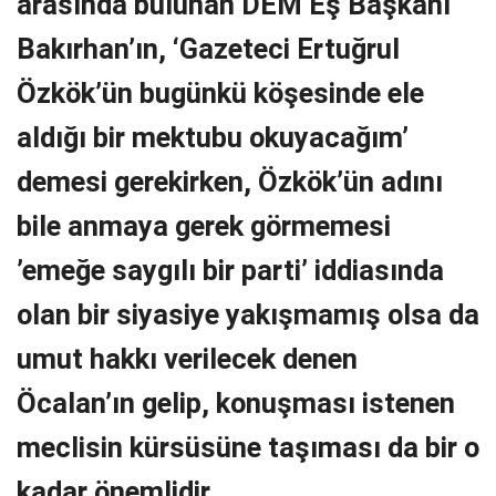
arasında bulunan DEM Eş Başkanı
Bakırhan’ın, ‘Gazeteci Ertuğrul
Özkök’ün bugünkü köşesinde ele
aldığı bir mektubu okuyacağım’
demesi gerekirken, Özkök’ün adını
bile anmaya gerek görmemesi
’emeğe saygılı bir parti’ iddiasında
olan bir siyasiye yakışmamış olsa da
umut hakkı verilecek denen
Öcalan’ın gelip, konuşması istenen
meclisin kürsüsüne taşıması da bir o
kadar önemlidir.