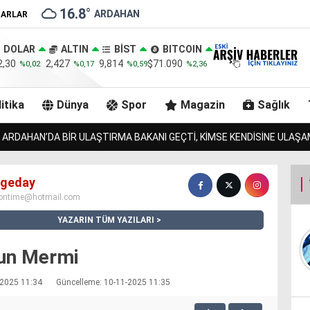
16.8
°
ARDAHAN
ZARLAR
DOLAR
ALTIN
BİST
BITCOIN
2,30
2,427
9,814
$71.090
%0,02
%0,17
%0,59
%2,36
itika
Dünya
Spor
Magazin
Sağlık
ZURMAL’IN 7 TOSNUNU BULAN JANDARMA, URLULARIN 13 İN
Ögeday
ontime@hotmail.com
YAZARIN TÜM YAZILARI
un Mermi
1-2025 11:34
Güncelleme: 10-11-2025 11:35