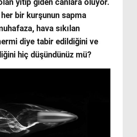
olan yitip giden canlara oluyor.
n her bir kurşunun sapma
muhafaza, hava sıkılan
mi diye tabir edildiğini ve
rdiğini hiç düşündünüz mü?