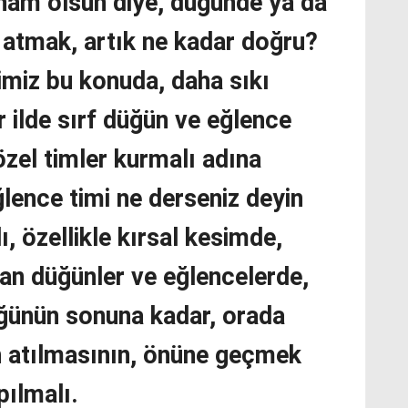
 nam olsun diye, düğünde ya da
h atmak, artık ne kadar doğru?
imiz bu konuda, daha sıkı
er ilde sırf düğün ve eğlence
özel timler kurmalı adına
lence timi ne derseniz deyin
, özellikle kırsal kesimde,
lan düğünler ve eğlencelerde,
üğünün sonuna kadar, orada
ah atılmasının, önüne geçmek
pılmalı.