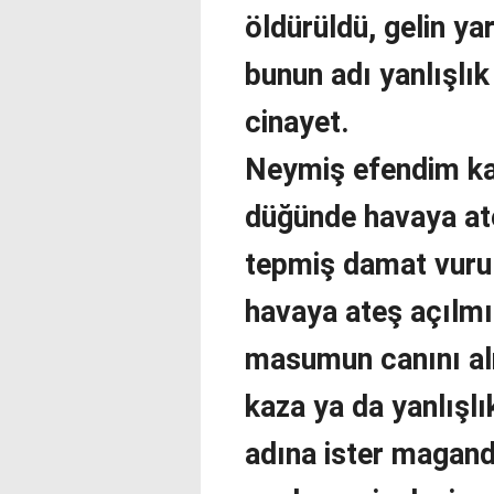
öldürüldü, gelin ya
bunun adı yanlışlı
cinayet.
Neymiş efendim ka
düğünde havaya ate
tepmiş damat vuru
havaya ateş açılmı
masumun canını alm
kaza ya da yanlışl
adına ister maganda