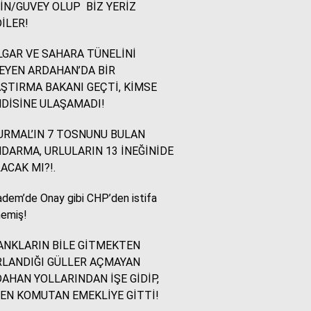
İN/GUVEY OLUP BİZ YERİZ
İLER!
İsmail Ögeday
Blok Mermer Fuarı ve
GAR VE SAHARA TÜNELİNİ
Kaçırılmaması Gereken
EYEN ARDAHAN’DA BİR
Bir Fırsat
ŞTIRMA BAKANI GEÇTİ, KİMSE
DİSİNE ULAŞAMADI!
Sevinç Akçetin
RMAL’IN 7 TOSNUNU BULAN
Sevgi Yetmez, Alan
DARMA, URLULARIN 13 İNEĞİNİDE
Açmak Gerekir..
ACAK MI?!.
dem’de Onay gibi CHP’den istifa
Yazıcıoğlu Ümit
emiş!
Rahmi Koç ve Binali
Yıldırım
NKLARIN BİLE GİTMEKTEN
LANDIĞI GÜLLER AÇMAYAN
AHAN YOLLARINDAN İŞE GİDİP,
Sinan KARAÇAY
EN KOMUTAN EMEKLİYE GİTTİ!
CHP NE YAPMALI?