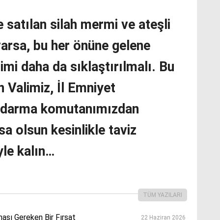
e satılan silah mermi ve ateşli
varsa, bu her önüne gelene
mi daha da sıklaştırılmalı. Bu
 Valimiz, İl Emniyet
ndarma komutanımızdan
sa olsun kesinlikle taviz
yle kalın…
TÜM YAZILARI
ası Gereken Bir Fırsat
22 Haziran 2026