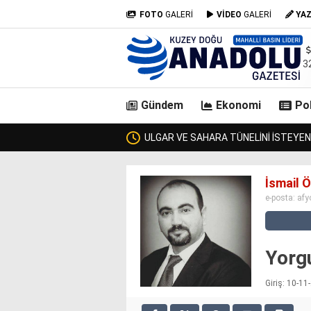
FOTO
GALERİ
VİDEO
GALERİ
YA
3
Gündem
Ekonomi
Pol
N’DA BİR ULAŞTIRMA BAKANI GEÇTİ, KİMSE KENDİSİNE ULAŞAMADI!
casino
İsmail 
siteleri
e-posta:
afy
deneme
bonusu
veren
siteler
Yorg
deneme
bonusu
Giriş: 10-1
veren
siteler