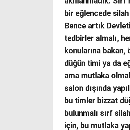
akıllanmadık. Sırf
bir eğlencede sila
Bence artık Devlet
tedbirler almalı, h
konularına bakan, 
düğün timi ya da eğ
ama mutlaka olmalı
salon dışında yapı
bu timler bizzat d
bulunmalı sırf sil
için, bu mutlaka ya