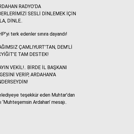
RDAHAN RADYO’DA
ERLERİMİZİ SESLİ DİNLEMEK İÇİN
Murat Akkuş
LA, DİNLE..
Bin Yılların Kürt Efsanesi:
NEWROZ
P’yi terk edenler sınıra dayandı!
ĞIMSIZ ÇAMLIYURT’TAN, DEM’Lİ
HUKUKÇU GÖZÜYLE
YİĞİT’E TAM DESTEK!
Aç ile Taç Arasında:
İSLAM DÜNYASININ
YIN VEKİL!.. BİRDE İL BAŞKANI
BUMERANGI
GESİNİ VERİP, ARDAHAN’A
NDERSEYDİN!
Tülay Dikmen
lediyeye teşekkür eden Muhtar’dan
BAŞKA AÇIKLAMASI
OLAMAZ; SİZİ DE
lı ‘Muhteşemsin Ardahan’ mesajı..
ÜFÜRDÜLER: OKULA
GELEN GİZEMLİ KİŞİ