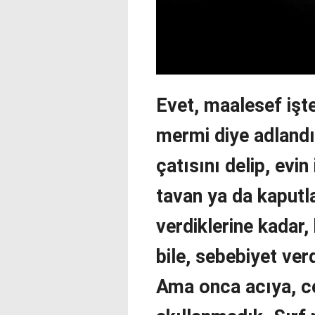
Evet, maalesef işt
mermi diye adlandır
çatısını delip, evin 
tavan ya da kaputla
verdiklerine kadar,
bile, sebebiyet verd
Ama onca acıya, c