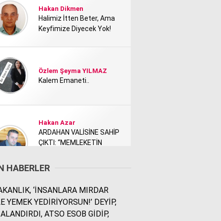
Hakan Dikmen
Halimiz İtten Beter, Ama
Keyfimize Diyecek Yok!
Özlem Şeyma YILMAZ
Kalem Emaneti..
Hakan Azar
ARDAHAN VALİSİNE SAHİP
ÇIKTI: “MEMLEKETİN
TANITIMI KİMİ NEDEN
RAHATSIZ ETTİ?”
N HABERLER
KANLIK, ‘İNSANLARA MIRDAR
Rodi Baz
E YEMEK YEDİRİYORSUN!’ DEYİP,
İÇİMDEKİ ŞEHİR..
ALANDIRDI, ATSO ESOB GİDİP,