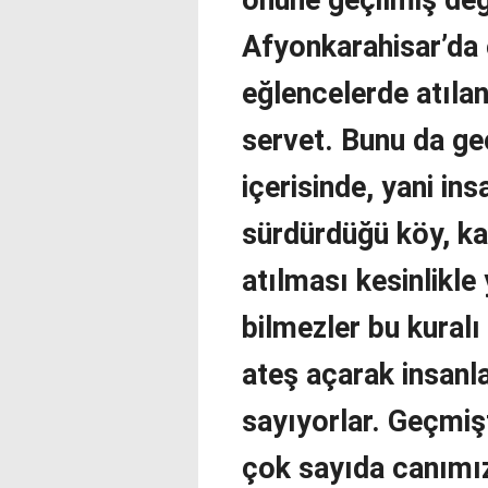
önüne geçilmiş değ
Afyonkarahisar’da 
eğlencelerde atılan
servet. Bunu da g
içerisinde, yani in
sürdürdüğü köy, kas
atılması kesinlikle
bilmezler bu kuralı
ateş açarak insanla
sayıyorlar. Geçmiş
çok sayıda canımı