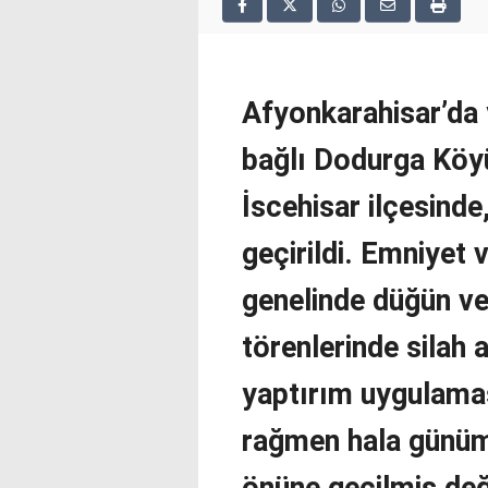
2025
deneme
bonusu
veren
siteler
Afyonkarahisar’da
deneme
bonusu
bağlı Dodurga Köy
veren
siteler
İscehisar ilçesinde,
2025
deneme
geçirildi. Emniyet 
bonusu
veren
genelinde düğün ve
siteler
editorbet
törenlerinde silah 
giriş
yaptırım uygulamas
rağmen hala günü