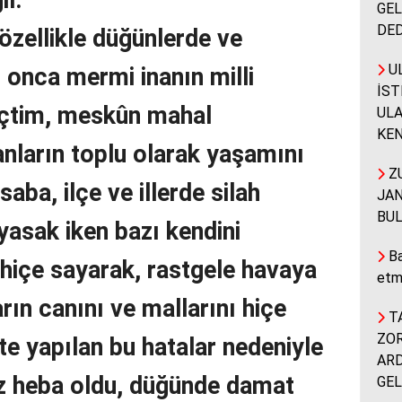
il.
GEL
DED
özellikle düğünlerde ve
UL
 onca mermi inanın milli
İST
eçtim, meskûn mahal
ULA
KEN
sanların toplu olarak yaşamını
ZU
aba, ilçe ve illerde silah
JAN
BUL
 yasak iken bazı kendini
Ba
 hiçe sayarak, rastgele havaya
etm
rın canını ve mallarını hiçe
TA
ZOR
te yapılan bu hatalar nedeniyle
ARD
z heba oldu, düğünde damat
GEL