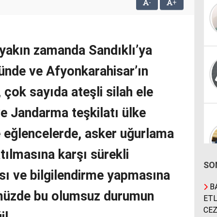
-
+
 yakın zamanda Sandıklı’ya
ünde ve Afyonkarahisar’ın
 çok sayıda ateşli silah ele
ve Jandarma teşkilatı ülke
 eğlencelerde, asker uğurlama
atılmasına karşı sürekli
SO
ı ve bilgilendirme yapmasına
BA
müzde bu olumsuz durumun
ETL
CEZ