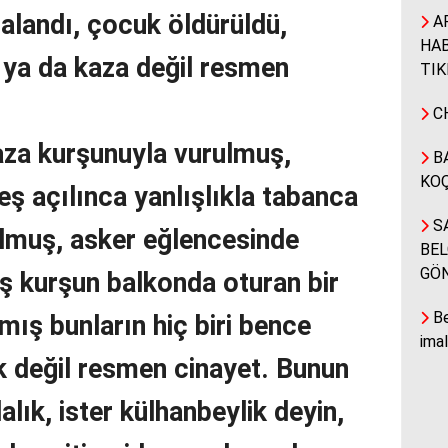
ralandı, çocuk öldürüldü,
A
HAB
k ya da kaza değil resmen
TIK
CH
za kurşunuyla vurulmuş,
BA
KOÇ
ş açılınca yanlışlıkla tabanca
SA
lmuş, asker eğlencesinde
BEL
GÖ
ş kurşun balkonda oturan bir
Be
ış bunların hiç biri bence
ima
ık değil resmen cinayet. Bunun
lık, ister külhanbeylik deyin,