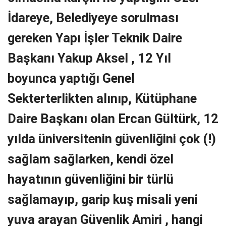
İdareye, Belediyeye sorulması
gereken Yapı İşler Teknik Daire
Başkanı Yakup Aksel , 12 Yıl
boyunca yaptığı Genel
Sekterterlikten alınıp, Kütüphane
Daire Başkanı olan Ercan Gültürk, 12
yılda üniversitenin güvenliğini çok (!)
sağlam sağlarken, kendi özel
hayatının güvenliğini bir türlü
sağlamayıp, garip kuş misali yeni
yuva arayan Güvenlik Amiri , hangi