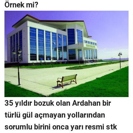
Örnek mi?
35 yıldır bozuk olan Ardahan bir
türlü gül açmayan yollarından
sorumlu birini onca yarı resmi stk