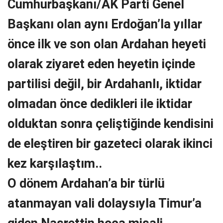
Cumhurbaşkanı/AK Parti Genel
Başkanı olan aynı Erdoğan’la yıllar
önce ilk ve son olan Ardahan heyeti
olarak ziyaret eden heyetin içinde
partilisi değil, bir Ardahanlı, iktidar
olmadan önce dedikleri ile iktidar
olduktan sonra çeliştiğinde kendisini
de eleştiren bir gazeteci olarak ikinci
kez karşılaştım..
O dönem Ardahan’a bir türlü
atanmayan vali dolaysıyla Timur’a
giden Nasrettin hoca misali