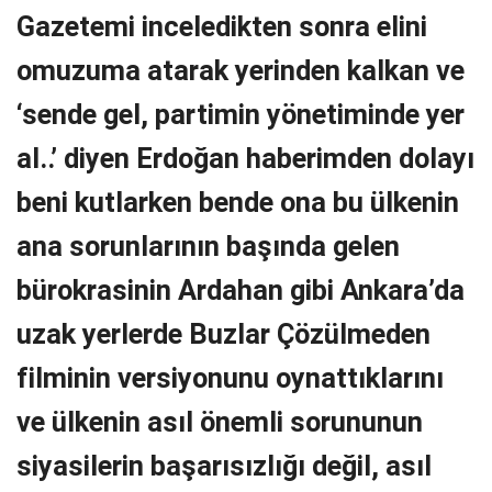
Gazetemi inceledikten sonra elini
omuzuma atarak yerinden kalkan ve
‘sende gel, partimin yönetiminde yer
al..’ diyen Erdoğan haberimden dolayı
beni kutlarken bende ona bu ülkenin
ana sorunlarının başında gelen
bürokrasinin Ardahan gibi Ankara’da
uzak yerlerde Buzlar Çözülmeden
filminin versiyonunu oynattıklarını
ve ülkenin asıl önemli sorununun
siyasilerin başarısızlığı değil, asıl