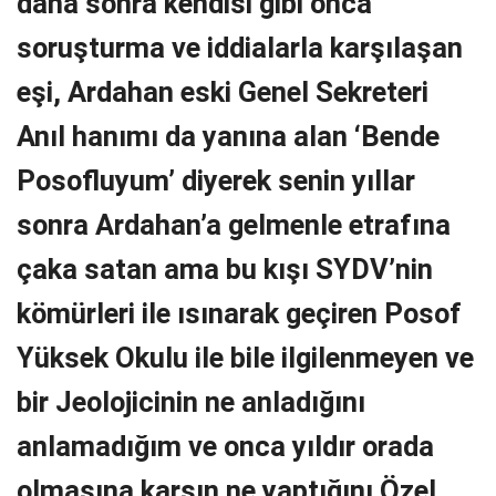
daha sonra kendisi gibi onca
soruşturma ve iddialarla karşılaşan
eşi, Ardahan eski Genel Sekreteri
Anıl hanımı da yanına alan ‘Bende
Posofluyum’ diyerek senin yıllar
sonra Ardahan’a gelmenle etrafına
çaka satan ama bu kışı SYDV’nin
kömürleri ile ısınarak geçiren Posof
Yüksek Okulu ile bile ilgilenmeyen ve
bir Jeolojicinin ne anladığını
anlamadığım ve onca yıldır orada
olmasına karşın ne yaptığını Özel