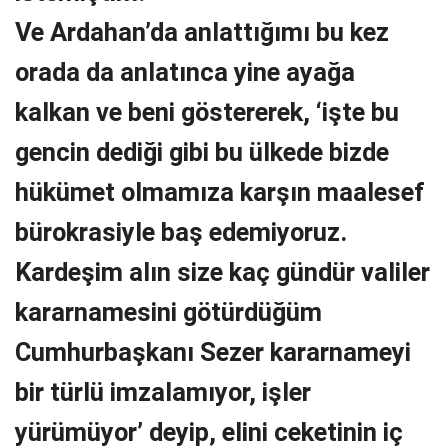
Ve Ardahan’da anlattığımı bu kez
orada da anlatınca yine ayağa
kalkan ve beni göstererek, ‘işte bu
gencin dediği gibi bu ülkede bizde
hükümet olmamıza karşın maalesef
bürokrasiyle baş edemiyoruz.
Kardeşim alın size kaç gündür valiler
kararnamesini götürdüğüm
Cumhurbaşkanı Sezer kararnameyi
bir türlü imzalamıyor, işler
yürümüyor’ deyip, elini ceketinin iç