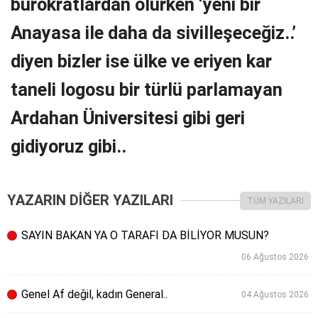
bürokratlardan olurken ‘yeni bir
Anayasa ile daha da sivilleşeceğiz..’
diyen bizler ise ülke ve eriyen kar
taneli logosu bir türlü parlamayan
Ardahan Üniversitesi gibi geri
gidiyoruz gibi..
YAZARIN DİĞER YAZILARI
TÜM YAZILARI
SAYIN BAKAN YA O TARAFI DA BİLİYOR MUSUN?
06 Ağustos 2026
Genel Af değil, kadın General..
04 Ağustos 2026