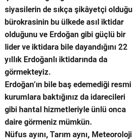
siyasilerin de sıkça şikâyetçi olduğu
bürokrasinin bu ülkede asıl iktidar
olduğunu ve Erdoğan gibi güçlü bir
lider ve iktidara bile dayandığını 22
yıllık Erdoğanlı iktidarında da
görmekteyiz.
Erdoğan’ın bile baş edemediği resmi
kurumlara baktığınız da idarecileri
gibi hantal hizmetleriyle ünlü onca
daire görmeniz mümkün.
Nüfus ayını, Tarım aynı, Meteoroloji