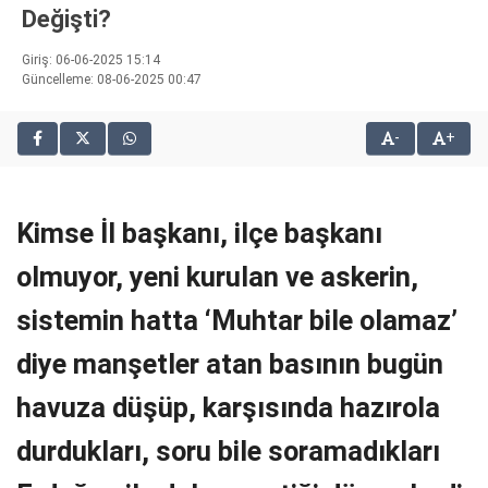
Değişti?
bonusu
veren
Giriş: 06-06-2025 15:14
siteler
Güncelleme: 08-06-2025 00:47
2025
deneme
bonusu
-
+
veren
siteler
editorbet
Kimse İl başkanı, ilçe başkanı
giriş
olmuyor, yeni kurulan ve askerin,
sistemin hatta ‘Muhtar bile olamaz’
diye manşetler atan basının bugün
havuza düşüp, karşısında hazırola
durdukları, soru bile soramadıkları