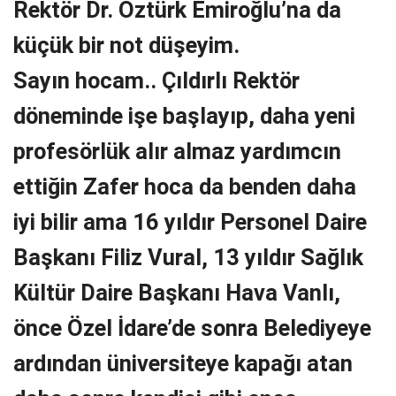
Rektör Dr. Öztürk Emiroğlu’na da
küçük bir not düşeyim.
Sayın hocam.. Çıldırlı Rektör
döneminde işe başlayıp, daha yeni
profesörlük alır almaz yardımcın
ettiğin Zafer hoca da benden daha
iyi bilir ama 16 yıldır Personel Daire
Başkanı Filiz Vural, 13 yıldır Sağlık
Kültür Daire Başkanı Hava Vanlı,
önce Özel İdare’de sonra Belediyeye
ardından üniversiteye kapağı atan