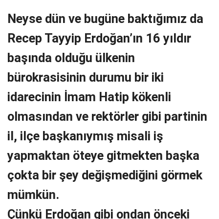
Neyse dün ve bugüne baktığımız da
Recep Tayyip Erdoğan’ın 16 yıldır
başında olduğu ülkenin
bürokrasisinin durumu bir iki
idarecinin İmam Hatip kökenli
olmasından ve rektörler gibi partinin
il, ilçe başkanıymış misali iş
yapmaktan öteye gitmekten başka
çokta bir şey değişmediğini görmek
mümkün.
Çünkü Erdoğan gibi ondan önceki