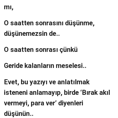
mı,
O saatten sonrasını düşünme,
düşünemezsin de..
O saatten sonrası çünkü
Geride kalanların meselesi..
Evet, bu yazıyı ve anlatılmak
isteneni anlamayıp, birde ‘Bırak akıl
vermeyi, para ver’ diyenleri
düşünün..