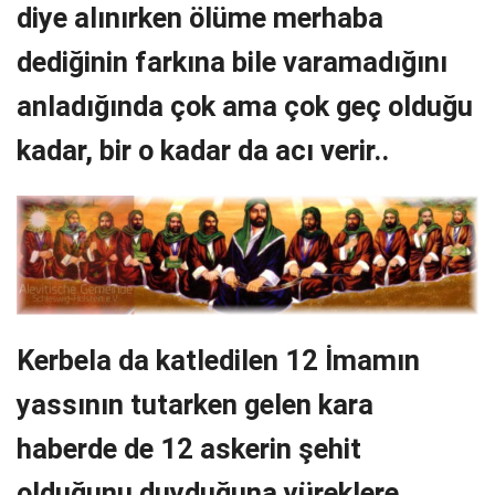
diye alınırken ölüme merhaba
dediğinin farkına bile varamadığını
anladığında çok ama çok geç olduğu
kadar, bir o kadar da acı verir..
Kerbela da katledilen 12 İmamın
yassının tutarken gelen kara
haberde de 12 askerin şehit
olduğunu duyduğuna yüreklere