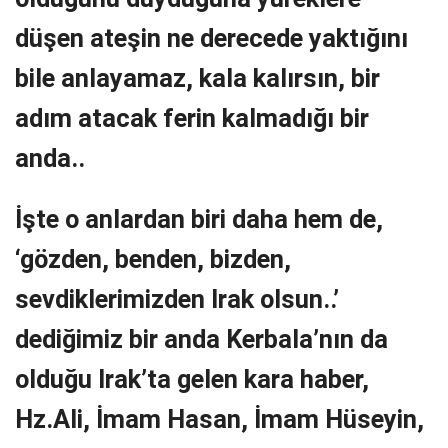
düşen ateşin ne derecede yaktığını
bile anlayamaz, kala kalırsın, bir
adım atacak ferin kalmadığı bir
anda..
İşte o anlardan biri daha hem de,
‘gözden, benden, bizden,
sevdiklerimizden Irak olsun..’
dediğimiz bir anda Kerbala’nın da
olduğu Irak’ta gelen kara haber,
Hz.Ali, İmam Hasan, İmam Hüseyin,