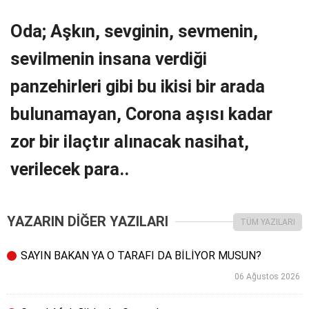
Oda; Aşkın, sevginin, sevmenin,
sevilmenin insana verdiği
panzehirleri gibi bu ikisi bir arada
bulunamayan, Corona aşısı kadar
zor bir ilaçtır alınacak nasihat,
verilecek para..
YAZARIN DİĞER YAZILARI
TÜM YAZILARI
SAYIN BAKAN YA O TARAFI DA BİLİYOR MUSUN?
06 Ağustos 2026