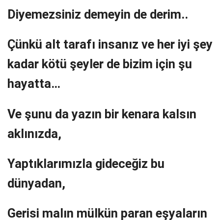
Diyemezsiniz demeyin de derim..
Çünkü alt tarafı insanız ve her iyi şey
kadar kötü şeyler de bizim için şu
hayatta…
Ve şunu da yazın bir kenara kalsın
aklınızda,
Yaptıklarımızla gideceğiz bu
dünyadan,
Gerisi malın mülkün paran eşyaların