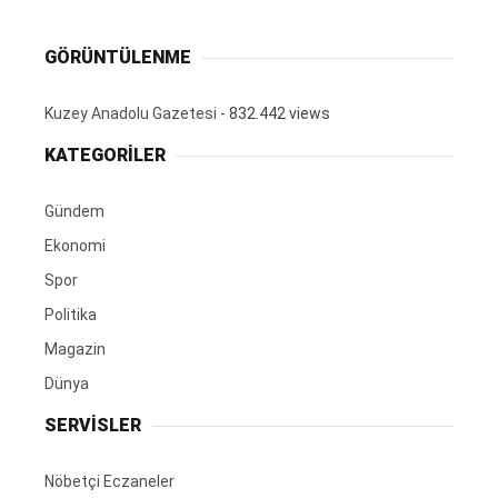
GÖRÜNTÜLENME
Kuzey Anadolu Gazetesi
- 832.442 views
KATEGORİLER
Gündem
Ekonomi
Spor
Politika
Magazin
Dünya
SERVİSLER
Nöbetçi Eczaneler