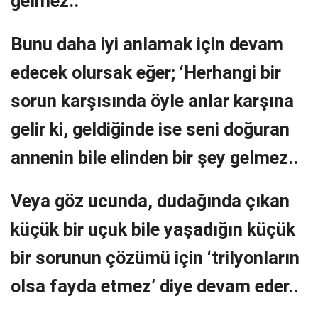
gelmez..
Bunu daha iyi anlamak için devam
edecek olursak eğer; ‘Herhangi bir
sorun karşısında öyle anlar karşına
gelir ki, geldiğinde ise seni doğuran
annenin bile elinden bir şey gelmez..
Veya göz ucunda, dudağında çıkan
küçük bir uçuk bile yaşadığın küçük
bir sorunun çözümü için ‘trilyonların
olsa fayda etmez’ diye devam eder..