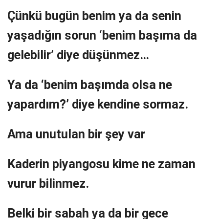
Çünkü bugün benim ya da senin
yaşadığın sorun ‘benim başıma da
gelebilir’ diye düşünmez…
Ya da ‘benim başımda olsa ne
yapardım?’ diye kendine sormaz.
Ama unutulan bir şey var
Kaderin piyangosu kime ne zaman
vurur bilinmez.
Belki bir sabah ya da bir gece