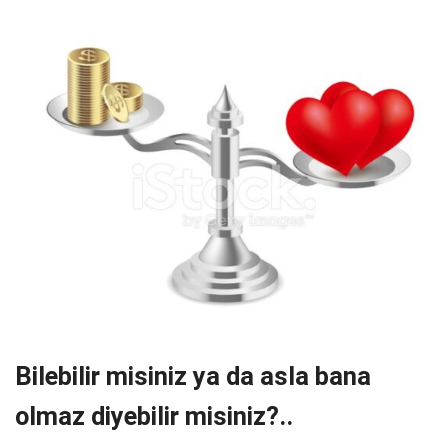
Bilebilir misiniz ya da asla bana
olmaz diyebilir misiniz?..