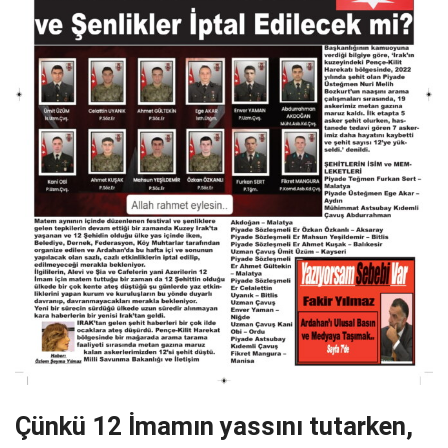
Çünkü 12 İmamın yassını tutarken,