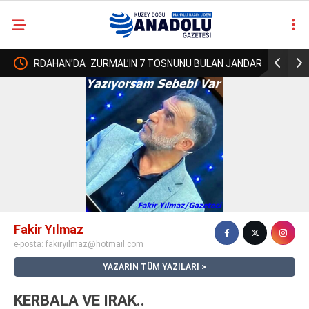
HAN’DA
ZURMAL’IN 7 TOSNUNU BULAN JANDARMA,
Badem’de 
casino
SİNE
URLULARIN 13 İNEĞİNİDE BULACAK MI?!.
siteleri
deneme
bonusu
veren
siteler
deneme
bonusu
veren
siteler
Fakir Yılmaz
2025
e-posta:
fakiryilmaz@hotmail.com
deneme
bonusu
YAZARIN TÜM YAZILARI
veren
siteler
KERBALA VE IRAK..
deneme