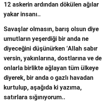
12 askerin ardından dökülen ağılar
yakar insanı..
Savaşlar olmasın, barış olsun diye
umutların yeşerdiği bir anda ne
diyeceğini düşünürken ‘Allah sabır
versin, yakınlarına, dostlarına ve de
onlarla birlikte ağlayan tüm ülkeye
diyerek, bir anda o gazlı havadan
kurtulup, aşağıda ki yazıma,
satırlara sığınıyorum..