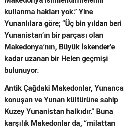
Makedonya isimlendirmelerini
kullanma hakları yok.” Yine
Yunanlılara göre; “Üç bin yıldan beri
Yunanistan’ın bir parçası olan
Makedonya’nın, Büyük İskender’e
kadar uzanan bir Helen geçmişi
bulunuyor.
Antik Çağdaki Makedonlar, Yunanca
konuşan ve Yunan kültürüne sahip
Kuzey Yunanistan halkıdır.” Buna
karşılık Makedonlar da, “milattan