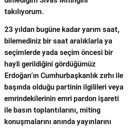
dinlediğim Sivas Mitingini
takılıyorum.
23 yıldan bugüne kadar yarım saat,
bilemediniz bir saat aralıklarla ya
seçimlerde yada seçim öncesi bir
hayli gerildiğini gördüğümüz
Erdoğan’ın Cumhurbaşkanlık zırhı ile
başında olduğu partinin ilgilileri veya
emrindekilerinin emri pardon işareti
ile basın toplantılarını, miting
konuşmalarını anında yayınlarını