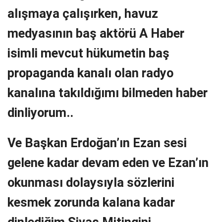
alışmaya çalışırken, havuz
medyasının baş aktörü A Haber
isimli mevcut hükumetin baş
propaganda kanalı olan radyo
kanalına takıldığımı bilmeden haber
dinliyorum..
Ve Başkan Erdoğan’ın Ezan sesi
gelene kadar devam eden ve Ezan’ın
okunması dolaysıyla sözlerini
kesmek zorunda kalana kadar