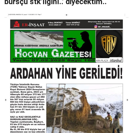
bursçu stk’lığını..’ diyecektim..