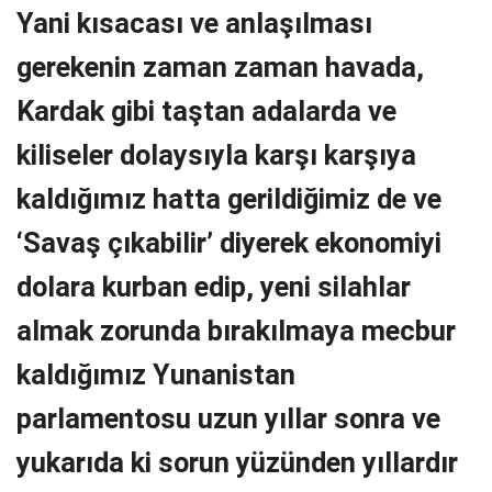
Yani kısacası ve anlaşılması
gerekenin zaman zaman havada,
Kardak gibi taştan adalarda ve
kiliseler dolaysıyla karşı karşıya
kaldığımız hatta gerildiğimiz de ve
‘Savaş çıkabilir’ diyerek ekonomiyi
dolara kurban edip, yeni silahlar
almak zorunda bırakılmaya mecbur
kaldığımız Yunanistan
parlamentosu uzun yıllar sonra ve
yukarıda ki sorun yüzünden yıllardır