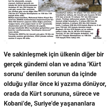
Ve sakinleşmek için ülkenin diğer bir
gerçek gündemi olan ve adına ‘Kürt
sorunu’ denilen sorunun da içinde
olduğu yıllar önce ki yazıma dönüyor,
orada da Kürt sorununa, sürece ve
Kobani’de, Suriye’de yaşananlara