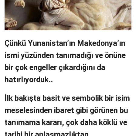
Çünkü Yunanistan’ın Makedonya’ın
ismi yüzünden tanımadığı ve önüne
bir çok engeller çıkardığını da
hatırlıyorduk..
İlk bakışta basit ve sembolik bir isim
meselesinden ibaret gibi görünen bu
tanımama kararı, çok daha köklü ve
tarihi bir anlaşmazlıktan