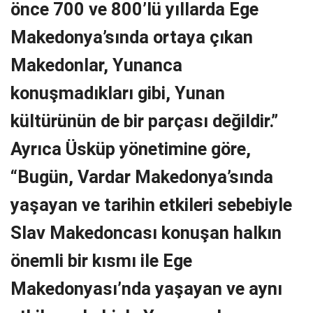
önce 700 ve 800’lü yıllarda Ege
Makedonya’sında ortaya çıkan
Makedonlar, Yunanca
konuşmadıkları gibi, Yunan
kültürünün de bir parçası değildir.”
Ayrıca Üsküp yönetimine göre,
“Bugün, Vardar Makedonya’sında
yaşayan ve tarihin etkileri sebebiyle
Slav Makedoncası konuşan halkın
önemli bir kısmı ile Ege
Makedonyası’nda yaşayan ve aynı