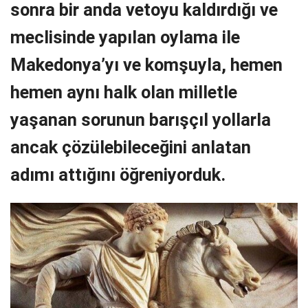
sonra bir anda vetoyu kaldırdığı ve
meclisinde yapılan oylama ile
Makedonya’yı ve komşuyla, hemen
hemen aynı halk olan milletle
yaşanan sorunun barışçıl yollarla
ancak çözülebileceğini anlatan
adımı attığını öğreniyorduk.