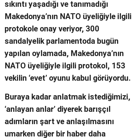
sıkıntı yaşadığı ve tanımadığı
Makedonya’nın NATO üyeliğiyle ilgili
protokole onay veriyor, 300
sandalyelik parlamentoda bugün
yapılan oylamada, Makedonya’nın
NATO üyeliğiyle ilgili protokol, 153
vekilin ‘evet’ oyunu kabul görüyordu.
Buraya kadar anlatmak istediğimizi,
‘anlayan anlar’ diyerek barışçıl
adımların şart ve anlaşılmasını
umarken diğer bir haber daha