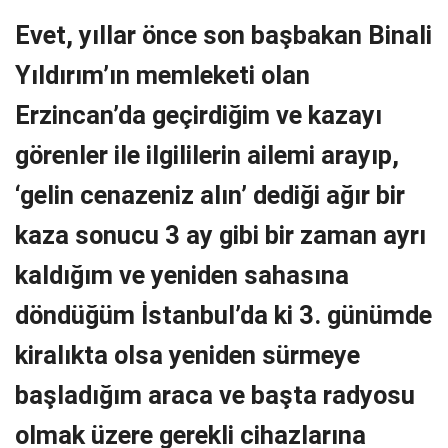
Evet, yıllar önce son başbakan Binali
Yıldırım’ın memleketi olan
Erzincan’da geçirdiğim ve kazayı
görenler ile ilgililerin ailemi arayıp,
‘gelin cenazeniz alın’ dediği ağır bir
kaza sonucu 3 ay gibi bir zaman ayrı
kaldığım ve yeniden sahasına
döndüğüm İstanbul’da ki 3. günümde
kiralıkta olsa yeniden sürmeye
başladığım araca ve başta radyosu
olmak üzere gerekli cihazlarına