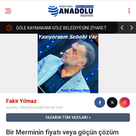
!
GÖLE KAYMAKAMI GÖLE BELEDİYESİNİ ZİYARET
ULGAR VE
casino
ETTİ..
BİR ULAŞT
siteleri
deneme
ULAŞAMAD
bonusu
veren
siteler
deneme
bonusu
veren
siteler
Fakir Yılmaz
2025
e-posta:
fakiryilmaz@hotmail.com
deneme
bonusu
YAZARIN TÜM YAZILARI
veren
siteler
Bir Merminin fiyatı veya göçün çözüm
deneme