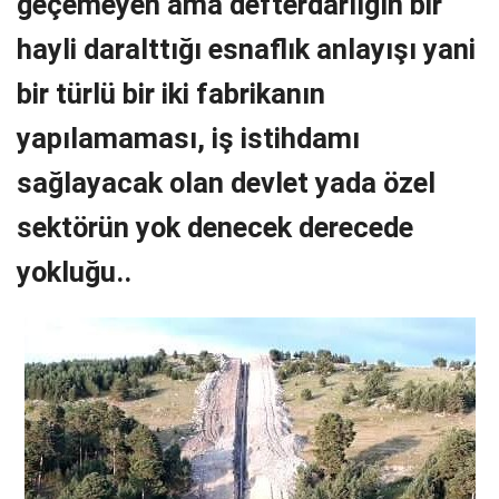
geçemeyen ama defterdarlığın bir
hayli daralttığı esnaflık anlayışı yani
bir türlü bir iki fabrikanın
yapılamaması, iş istihdamı
sağlayacak olan devlet yada özel
sektörün yok denecek derecede
yokluğu..