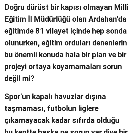
Doğru dürüst bir kapısı olmayan Milli
Eğitim İl Müdürlüğü olan Ardahan’da
eğitimde 81 vilayet içinde hep sonda
olunurken, eğitim orduları denenlerin
bu önemli konuda hala bir plan ve bir
projeyi ortaya koyamamaları sorun
değil mi?
Spor’un kapalı havuzlar dışına
taşmaması, futbolun liglere
çıkamayacak kadar sıfırda olduğu
bu kentte başka ne sorun var diye bir