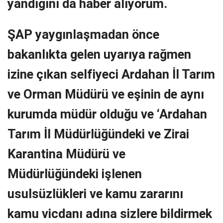
yandığını da haber alıyorum.
ŞAP yaygınlaşmadan önce
bakanlıkta gelen uyarıya rağmen
izine çıkan selfiyeci Ardahan İl Tarım
ve Orman Müdürü ve eşinin de aynı
kurumda müdür olduğu ve ‘Ardahan
Tarım İl Müdürlüğündeki ve Zirai
Karantina Müdürü ve
Müdürlüğündeki işlenen
usulsüzlükleri ve kamu zararını
kamu vicdanı adına sizlere bildirmek