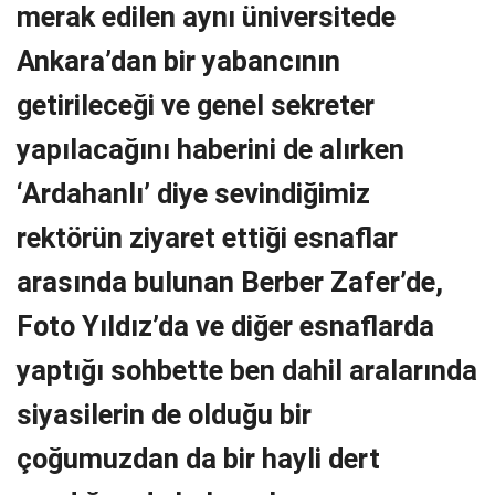
merak edilen aynı üniversitede
Ankara’dan bir yabancının
getirileceği ve genel sekreter
yapılacağını haberini de alırken
‘Ardahanlı’ diye sevindiğimiz
rektörün ziyaret ettiği esnaflar
arasında bulunan Berber Zafer’de,
Foto Yıldız’da ve diğer esnaflarda
yaptığı sohbette ben dahil aralarında
siyasilerin de olduğu bir
çoğumuzdan da bir hayli dert