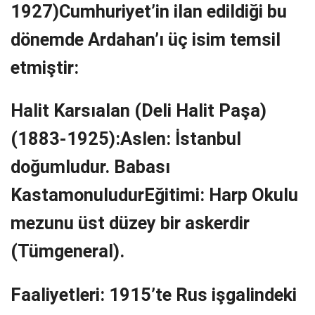
1927)​Cumhuriyet’in ilan edildiği bu
dönemde Ardahan’ı üç isim temsil
etmiştir:​
Halit Karsıalan (Deli Halit Paşa)
(1883-1925):​Aslen: İstanbul
doğumludur. Babası
Kastamonuludur​Eğitimi: Harp Okulu
mezunu üst düzey bir askerdir
(Tümgeneral).
Faaliyetleri: 1915’te Rus işgalindeki