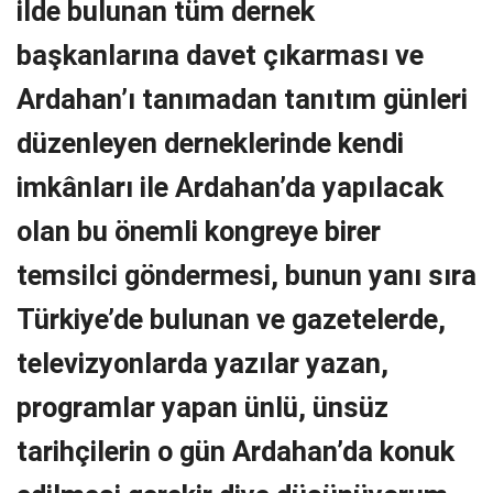
ilde bulunan tüm dernek
başkanlarına davet çıkarması ve
Ardahan’ı tanımadan tanıtım günleri
düzenleyen derneklerinde kendi
imkânları ile Ardahan’da yapılacak
olan bu önemli kongreye birer
temsilci göndermesi, bunun yanı sıra
Türkiye’de bulunan ve gazetelerde,
televizyonlarda yazılar yazan,
programlar yapan ünlü, ünsüz
tarihçilerin o gün Ardahan’da konuk