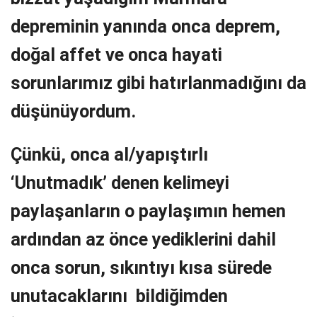
depreminin yanında onca deprem,
doğal affet ve onca hayati
sorunlarımız gibi hatırlanmadığını da
düşünüyordum.
Çünkü, onca al/yapıştırlı
‘Unutmadık’ denen kelimeyi
paylaşanların o paylaşımın hemen
ardından az önce yediklerini dahil
onca sorun, sıkıntıyı kısa sürede
unutacaklarını bildiğimden