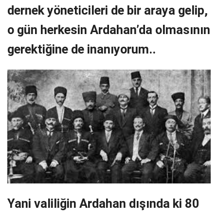
dernek yöneticileri de bir araya gelip,
o gün herkesin Ardahan’da olmasının
gerektiğine de inanıyorum..
Yani valiliğin Ardahan dışında ki 80