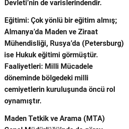
Devleti’nin de varislerindendir​.
Eğitimi: Çok yönlü bir eğitim almış;
Almanya’da Maden ve Ziraat
Mühendisliği, Rusya’da (Petersburg)
ise Hukuk eğitimi görmüştür. ​
Faaliyetleri: Milli Mücadele
döneminde bölgedeki milli
cemiyetlerin kuruluşunda öncü rol
oynamıştır.
Maden Tetkik ve Arama (MTA)