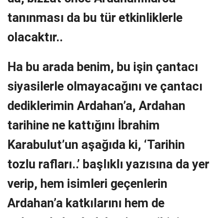
tanınması da bu tür etkinliklerle
olacaktır..
Ha bu arada benim, bu işin çantacı
siyasilerle olmayacağını ve çantacı
dediklerimin Ardahan’a, Ardahan
tarihine ne kattığını İbrahim
Karabulut’un aşağıda ki, ‘Tarihin
tozlu rafları..’ başlıklı yazısına da yer
verip, hem isimleri geçenlerin
Ardahan’a katkılarını hem de