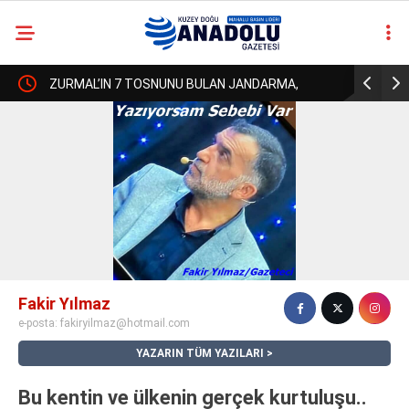
HAN’DA
ZURMAL’IN 7 TOSNUNU BULAN JANDARMA,
HAVA BAŞK
casino
SİNE
URLULARIN 13 İNEĞİNİDE BULACAK MI?!.
OLDU!
siteleri
deneme
bonusu
veren
siteler
deneme
bonusu
veren
siteler
Fakir Yılmaz
2025
e-posta:
fakiryilmaz@hotmail.com
deneme
bonusu
YAZARIN TÜM YAZILARI
veren
siteler
Bu kentin ve ülkenin gerçek kurtuluşu..
deneme