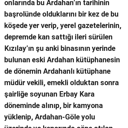
onlarında bu Ardahan’ın tarihinin
başrolünde olduklarını bir kez de bu
köşede yer verip, yerel gazetelerinin,
depremde kan sattığı ileri sürülen
Kızılay’ın şu anki binasının yerinde
bulunan eski Ardahan kütüphanesin
de dönemin Ardahanlı kütüphane
müdür vekili, emekli olduktan sonra
şairliğe soyunan Erbay Kara
döneminde alınıp, bir kamyona
yüklenip, Ardahan-Göle yolu