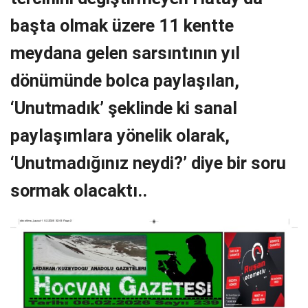
başta olmak üzere 11 kentte
meydana gelen sarsıntının yıl
dönümünde bolca paylaşılan,
‘Unutmadık’ şeklinde ki sanal
paylaşımlara yönelik olarak,
‘Unutmadığınız neydi?’ diye bir soru
sormak olacaktı..