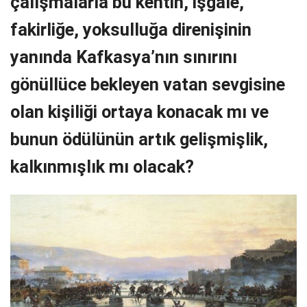
çalışmalarla bu kentin, işgale,
fakirliğe, yoksulluğa direnişinin
yanında Kafkasya’nın sınırını
gönüllüce bekleyen vatan sevgisine
olan kişiliği ortaya konacak mı ve
bunun ödülünün artık gelişmişlik,
kalkınmışlık mı olacak?