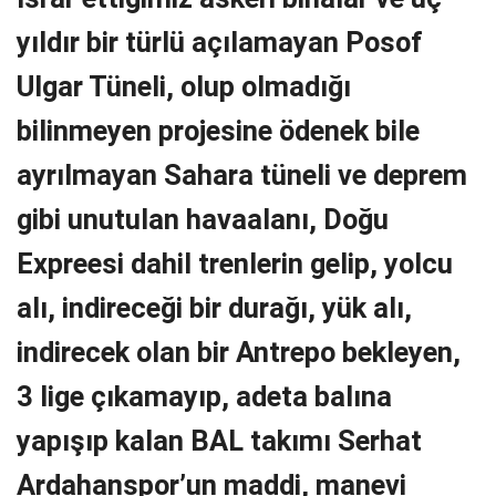
yıldır bir türlü açılamayan Posof
Ulgar Tüneli, olup olmadığı
bilinmeyen projesine ödenek bile
ayrılmayan Sahara tüneli ve deprem
gibi unutulan havaalanı, Doğu
Expreesi dahil trenlerin gelip, yolcu
alı, indireceği bir durağı, yük alı,
indirecek olan bir Antrepo bekleyen,
3 lige çıkamayıp, adeta balına
yapışıp kalan BAL takımı Serhat
Ardahanspor’un maddi, manevi