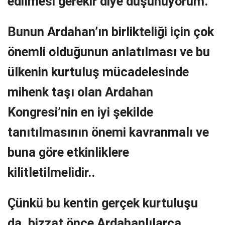
edilmesi gerekir diye düşünüyorum.
Bunun Ardahan’ın birlikteliği için çok
önemli olduğunun anlatılması ve bu
ülkenin kurtuluş mücadelesinde
mihenk taşı olan Ardahan
Kongresi’nin en iyi şekilde
tanıtılmasının önemi kavranmalı ve
buna göre etkinliklere
kilitletilmelidir..
Çünkü bu kentin gerçek kurtuluşu
da, bizzat önce Ardahanlılarca