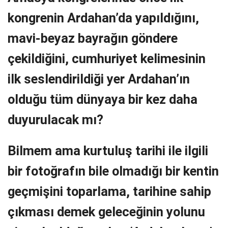
kongrenin Ardahan’da yapıldığını,
mavi-beyaz bayrağın göndere
çekildiğini, cumhuriyet kelimesinin
ilk seslendirildiği yer Ardahan’ın
olduğu tüm dünyaya bir kez daha
duyurulacak mı?
Bilmem ama kurtuluş tarihi ile ilgili
bir fotoğrafın bile olmadığı bir kentin
geçmişini toparlama, tarihine sahip
çıkması demek geleceğinin yolunu