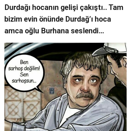
Durdağı hocanın gelişi çakıştı.. Tam
bizim evin önünde Durdağ’ı hoca
amca oğlu Burhana seslendi…