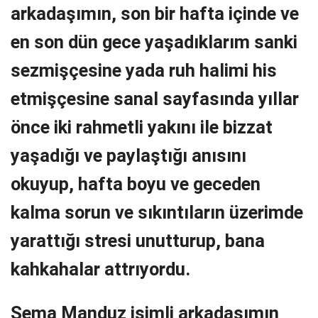
arkadaşımın, son bir hafta içinde ve
en son dün gece yaşadıklarım sanki
sezmişçesine yada ruh halimi his
etmişçesine sanal sayfasında yıllar
önce iki rahmetli yakını ile bizzat
yaşadığı ve paylaştığı anısını
okuyup, hafta boyu ve geceden
kalma sorun ve sıkıntıların üzerimde
yarattığı stresi unutturup, bana
kahkahalar attrıyordu.
Sema Manduz isimli arkadaşımın