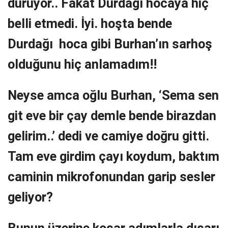
duruyor.. Fakat Durdağı hocaya hiç
belli etmedi. İyi. hoşta bende
Durdağı hoca gibi Burhan’ın sarhoş
olduğunu hiç anlamadım!!
Neyse amca oğlu Burhan, ‘Sema sen
git eve bir çay demle bende birazdan
gelirim..’ dedi ve camiye doğru gitti.
Tam eve girdim çayı koydum, baktım
caminin mikrofonundan garip sesler
geliyor?