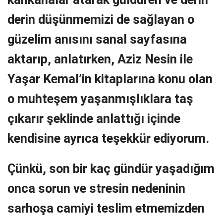
derin düşünmemizi de sağlayan o
güzelim anısını sanal sayfasına
aktarıp, anlatırken, Aziz Nesin ile
Yaşar Kemal’in kitaplarına konu olan
o muhteşem yaşanmışlıklara taş
çıkarır şeklinde anlattığı içinde
kendisine ayrıca teşekkür ediyorum.
Çünkü, son bir kaç gündür yaşadığım
onca sorun ve stresin nedeninin
sarhoşa camiyi teslim etmemizden