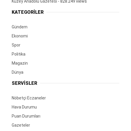
Kuzey Anadolu Gazetesi
- 828.249 views
KATEGORİLER
Gündem
Ekonomi
Spor
Politika
Magazin
Dünya
SERVİSLER
Nöbetçi Eczaneler
Hava Durumu
Puan Durumları
Gazeteler