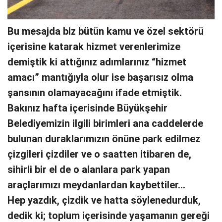
Bu mesajda biz bütün kamu ve özel sektörü
içerisine katarak hizmet verenlerimize
demiştik ki attığınız adımlarınız “hizmet
amacı” mantığıyla olur ise başarısız olma
şansının olamayacağını ifade etmiştik.
Bakınız hafta içerisinde Büyükşehir
Belediyemizin ilgili birimleri ana caddelerde
bulunan duraklarımızın önüne park edilmez
çizgileri çizdiler ve o saatten itibaren de,
sihirli bir el de o alanlara park yapan
araçlarımızı meydanlardan kaybettiler…
Hep yazdık, çizdik ve hatta söylenedurduk,
dedik ki; toplum içerisinde yaşamanın gereği