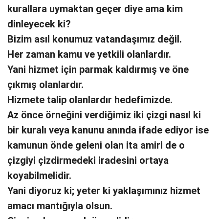
kurallara uymaktan geçer diye ama kim
dinleyecek ki?
Bizim asıl konumuz vatandaşımız değil.
Her zaman kamu ve yetkili olanlardır.
Yani hizmet için parmak kaldırmış ve öne
çıkmış olanlardır.
Hizmete talip olanlardır hedefimizde.
Az önce örneğini verdiğimiz iki çizgi nasıl ki
bir kuralı veya kanunu anında ifade ediyor ise
kamunun önde geleni olan ita amiri de o
çizgiyi çizdirmedeki iradesini ortaya
koyabilmelidir.
Yani diyoruz ki; yeter ki yaklaşımınız hizmet
amacı mantığıyla olsun.