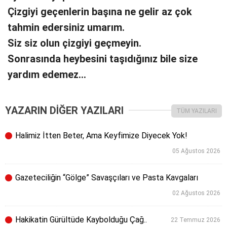
Çizgiyi geçenlerin başına ne gelir az çok
tahmin edersiniz umarım.
Siz siz olun çizgiyi geçmeyin.
Sonrasında heybesini taşıdığınız bile size
yardım edemez…
YAZARIN DİĞER YAZILARI
TÜM YAZILARI
Halimiz İtten Beter, Ama Keyfimize Diyecek Yok!
05 Ağustos 2026
Gazeteciliğin “Gölge” Savaşçıları ve Pasta Kavgaları
02 Ağustos 2026
Hakikatin Gürültüde Kaybolduğu Çağ..
22 Temmuz 2026