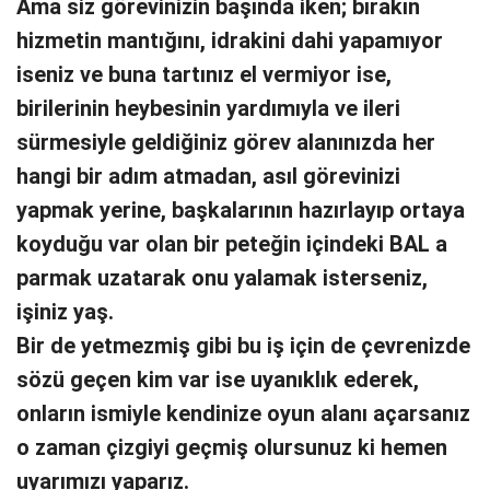
Ama siz görevinizin başında iken; bırakın
hizmetin mantığını, idrakini dahi yapamıyor
iseniz ve buna tartınız el vermiyor ise,
birilerinin heybesinin yardımıyla ve ileri
sürmesiyle geldiğiniz görev alanınızda her
hangi bir adım atmadan, asıl görevinizi
yapmak yerine, başkalarının hazırlayıp ortaya
koyduğu var olan bir peteğin içindeki BAL a
parmak uzatarak onu yalamak isterseniz,
işiniz yaş.
Bir de yetmezmiş gibi bu iş için de çevrenizde
sözü geçen kim var ise uyanıklık ederek,
onların ismiyle kendinize oyun alanı açarsanız
o zaman çizgiyi geçmiş olursunuz ki hemen
uyarımızı yaparız.