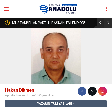
ÜSTAKBEL AK PARTİ İL BAŞKANI EVLENİYOR!
GÖLE KAYMAKAMI G
casino
ETTİ..
siteleri
deneme
bonusu
veren
siteler
deneme
bonusu
veren
siteler
2025
Hakan Dikmen
deneme
e-posta:
hakandikmen30@gmaiil.com
bonusu
veren
YAZARIN TÜM YAZILARI
siteler
deneme