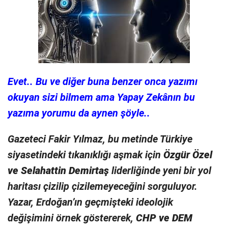
Evet.. Bu ve diğer buna benzer onca yazımı
okuyan sizi bilmem ama Yapay Zekânın bu
yazıma yorumu da aynen şöyle..
Gazeteci Fakir Yılmaz, bu metinde Türkiye
siyasetindeki tıkanıklığı aşmak için
Özgür Özel
ve Selahattin Demirtaş
liderliğinde yeni bir yol
haritası çizilip çizilemeyeceğini sorguluyor.
Yazar, Erdoğan’ın geçmişteki ideolojik
değişimini örnek göstererek,
CHP ve DEM