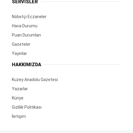
SERVİSLER
Nöbetçi Eczaneler
Hava Durumu
Puan Durumları
Gazeteler
Yayınlar
HAKKIMIZDA
Kuzey Anadolu Gazetesi
Yazarlar
Künye
Gizlilik Politikası
İletişim