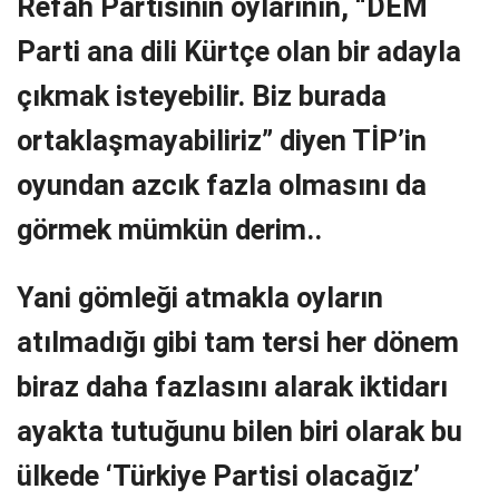
Refah Partisinin oylarının, “DEM
Parti ana dili Kürtçe olan bir adayla
çıkmak isteyebilir. Biz burada
ortaklaşmayabiliriz” diyen TİP’in
oyundan azcık fazla olmasını da
görmek mümkün derim..
Yani gömleği atmakla oyların
atılmadığı gibi tam tersi her dönem
biraz daha fazlasını alarak iktidarı
ayakta tutuğunu bilen biri olarak bu
ülkede ‘Türkiye Partisi olacağız’