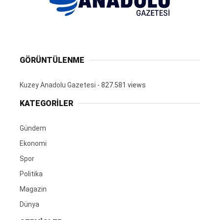
GÖRÜNTÜLENME
Kuzey Anadolu Gazetesi
- 827.581 views
KATEGORİLER
Gündem
Ekonomi
Spor
Politika
Magazin
Dünya