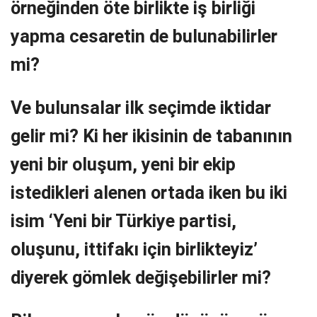
örneğinden öte birlikte iş birliği
yapma cesaretin de bulunabilirler
mi?
Ve bulunsalar ilk seçimde iktidar
gelir mi? Ki her ikisinin de tabanının
yeni bir oluşum, yeni bir ekip
istedikleri alenen ortada iken bu iki
isim ‘Yeni bir Türkiye partisi,
oluşunu, ittifakı için birlikteyiz’
diyerek gömlek değişebilirler mi?