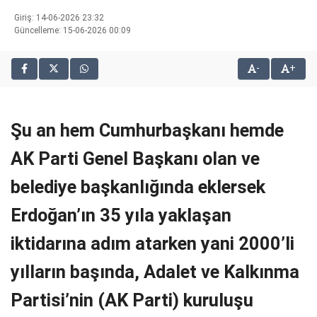
bonusu
Giriş: 14-06-2026 23:32
veren
Güncelleme: 15-06-2026 00:09
siteler
2025
-
+
deneme
bonusu
veren
siteler
Şu an hem Cumhurbaşkanı hemde
editorbet
giriş
AK Parti Genel Başkanı olan ve
belediye başkanlığında eklersek
Erdoğan’ın 35 yıla yaklaşan
iktidarına adım atarken yani 2000’li
yılların başında, Adalet ve Kalkınma
Partisi’nin (AK Parti) kuruluşu