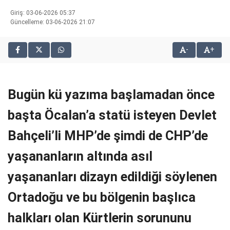
bonusu
Giriş: 03-06-2026 05:37
veren
Güncelleme: 03-06-2026 21:07
siteler
2025
-
+
deneme
bonusu
veren
siteler
Bugün kü yazıma başlamadan önce
editorbet
giriş
başta Öcalan’a statü isteyen Devlet
Bahçeli’li MHP’de şimdi de CHP’de
yaşananların altında asıl
yaşananları dizayn edildiği söylenen
Ortadoğu ve bu bölgenin başlıca
halkları olan Kürtlerin sorununu