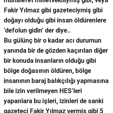
muhalefet milletvekiliymiş gibi, veya
Fakir Yılmaz gibi gazeteciymiş gibi
doğayı olduğu gibi insan öldürenlere
‘defolun gidin’ der diye..
Bu gülünç bir o kadar acı durumun
yanında bir de gözden kaçırılan diğer
bir konuda insanların olduğu gibi
bölge doğasının öldüren, bölge
insanının baraj balıkçılığı yapmasına
bile izin verilmeyen HES’leri
yapanlara bu işleri, izinleri de sanki
gazeteci Fakir Yılmaz vermiş gibi 5