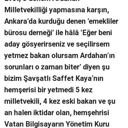
Milletvekilliği yapmasına karşın,
Ankara’da kurduğu denen ’emekliler
bürosu derneği’ ile hâlâ ‘Eğer beni
aday gösyerirseniz ve seçilirsem
yetmez bakan olursam Ardahan’ın
sorunları o zaman biter’ diyen şu
bizim Şavşatlı Saffet Kaya’nın
hemşerisi bir yetmedi 5 kez
milletvekili, 4 kez eski bakan ve şu
an halen iktidar olan, hemşehrisi
Vatan Bilgisayarın Yönetim Kuru