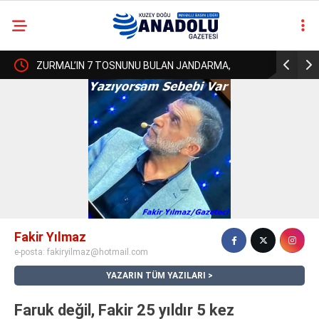
HAN’DA
ZURMAL’IN 7 TOSNUNU BULAN JANDARMA,
HAVA BAŞK
casino
SİNE
URLULARIN 13 İNEĞİNİDE BULACAK MI?!.
OLDU!
siteleri
deneme
bonusu
veren
siteler
deneme
bonusu
veren
siteler
Fakir Yılmaz
2025
e-posta:
fakiryilmaz@hotmail.com
deneme
bonusu
YAZARIN TÜM YAZILARI
veren
siteler
Faruk değil, Fakir 25 yıldır 5 kez
deneme