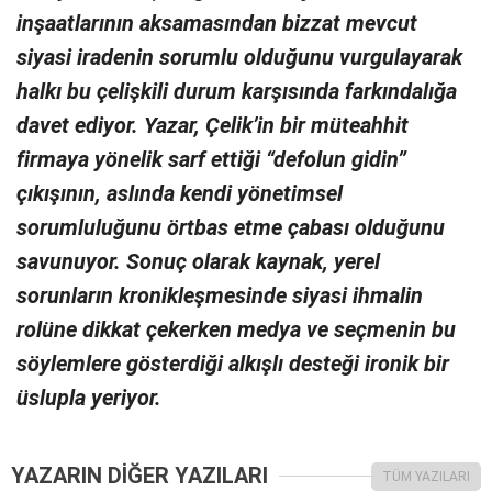
inşaatlarının aksamasından bizzat mevcut
siyasi iradenin sorumlu olduğunu vurgulayarak
halkı bu çelişkili durum karşısında farkındalığa
davet ediyor. Yazar, Çelik’in bir müteahhit
firmaya yönelik sarf ettiği “defolun gidin”
çıkışının, aslında kendi yönetimsel
sorumluluğunu örtbas etme çabası olduğunu
savunuyor. Sonuç olarak kaynak, yerel
sorunların kronikleşmesinde siyasi ihmalin
rolüne dikkat çekerken medya ve seçmenin bu
söylemlere gösterdiği alkışlı desteği ironik bir
üslupla yeriyor.
YAZARIN DİĞER YAZILARI
TÜM YAZILARI