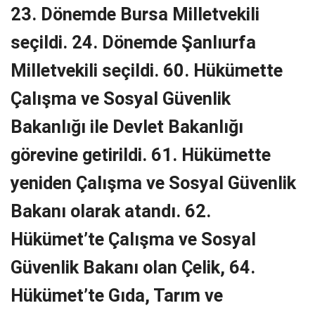
23. Dönemde Bursa Milletvekili
seçildi. 24. Dönemde Şanlıurfa
Milletvekili seçildi. 60. Hükümette
Çalışma ve Sosyal Güvenlik
Bakanlığı ile Devlet Bakanlığı
görevine getirildi. 61. Hükümette
yeniden Çalışma ve Sosyal Güvenlik
Bakanı olarak atandı. 62.
Hükümet’te Çalışma ve Sosyal
Güvenlik Bakanı olan Çelik, 64.
Hükümet’te Gıda, Tarım ve