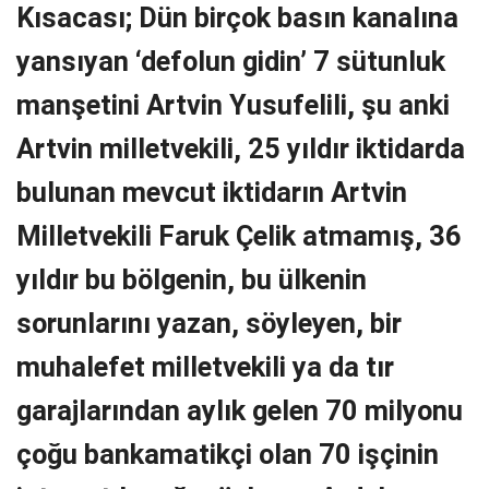
Kısacası; Dün birçok basın kanalına
yansıyan ‘defolun gidin’ 7 sütunluk
manşetini Artvin Yusufelili, şu anki
Artvin milletvekili, 25 yıldır iktidarda
bulunan mevcut iktidarın Artvin
Milletvekili Faruk Çelik atmamış, 36
yıldır bu bölgenin, bu ülkenin
sorunlarını yazan, söyleyen, bir
muhalefet milletvekili ya da tır
garajlarından aylık gelen 70 milyonu
çoğu bankamatikçi olan 70 işçinin