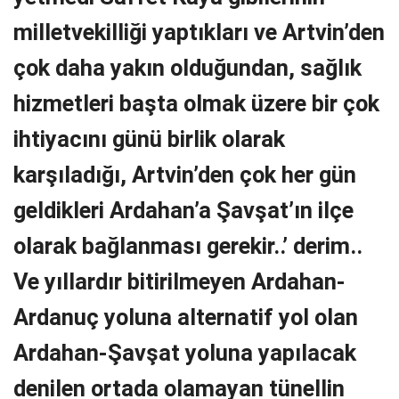
milletvekilliği yaptıkları ve Artvin’den
çok daha yakın olduğundan, sağlık
hizmetleri başta olmak üzere bir çok
ihtiyacını günü birlik olarak
karşıladığı, Artvin’den çok her gün
geldikleri Ardahan’a Şavşat’ın ilçe
olarak bağlanması gerekir..’ derim..
Ve yıllardır bitirilmeyen Ardahan-
Ardanuç yoluna alternatif yol olan
Ardahan-Şavşat yoluna yapılacak
denilen ortada olamayan tünellin