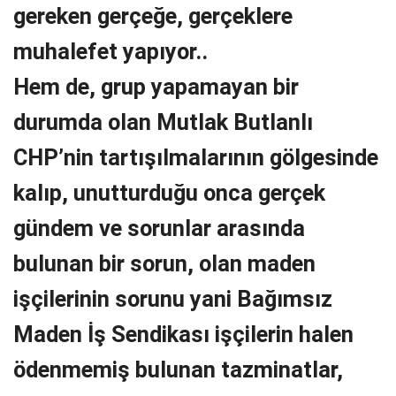
gereken gerçeğe, gerçeklere
muhalefet yapıyor..
Hem de, grup yapamayan bir
durumda olan Mutlak Butlanlı
CHP’nin tartışılmalarının gölgesinde
kalıp, unutturduğu onca gerçek
gündem ve sorunlar arasında
bulunan bir sorun, olan maden
işçilerinin sorunu yani Bağımsız
Maden İş Sendikası işçilerin halen
ödenmemiş bulunan tazminatlar,