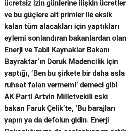
ücretsiz izin günlerine ilişkin ücretler
ve bu güçlere ait primler ile eksik
kalan tüm alacakları için yaptıkları
eylemi sonlandıran bakanlardan olan
Enerji ve Tabii Kaynaklar Bakanı
Bayraktar’ın Doruk Madencilik için
yaptığı, ‘Ben bu şirkete bir daha asla
ruhsat falan vermem!’ demeci gibi
AK Parti Artvin Milletvekili eski
bakan Faruk Çelik’te, ‘Bu barajları
yapın ya da defolun gidin. Enerji