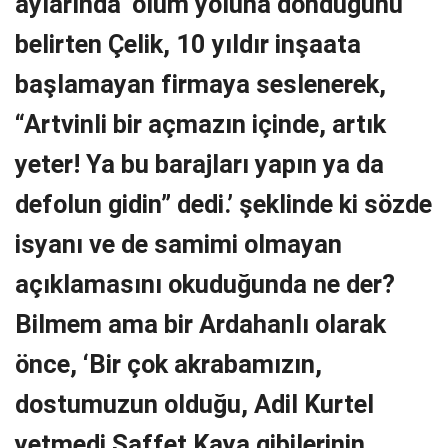
aylarında ‘ölüm yoluna döndüğünü
belirten Çelik, 10 yıldır inşaata
başlamayan firmaya seslenerek,
“Artvinli bir açmazın içinde, artık
yeter! Ya bu barajları yapın ya da
defolun gidin” dedi.’ şeklinde ki sözde
isyanı ve de samimi olmayan
açıklamasını okuduğunda ne der?
Bilmem ama bir Ardahanlı olarak
önce, ‘Bir çok akrabamızın,
dostumuzun olduğu, Adil Kurtel
yetmedi Saffet Kaya gibilerinin