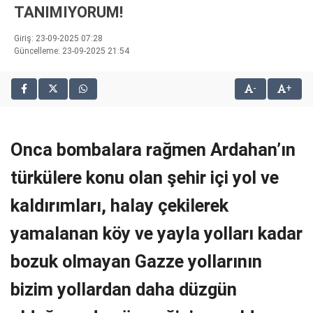
TANIMIYORUM!
bonusu
veren
Giriş: 23-09-2025 07:28
siteler
Güncelleme: 23-09-2025 21:54
2025
deneme
bonusu
-
+
veren
siteler
editorbet
Onca bombalara rağmen Ardahan’ın
giriş
türkülere konu olan şehir içi yol ve
kaldırımları, halay çekilerek
yamalanan köy ve yayla yolları kadar
bozuk olmayan Gazze yollarının
bizim yollardan daha düzgün