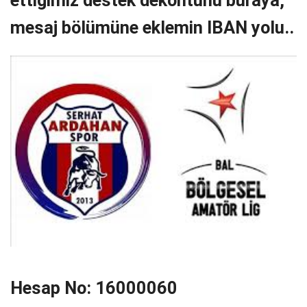
ettiğimiz destek dekontunu buraya,
mesaj bölümüne eklemin IBAN yolu..
Hesap No: 16000060