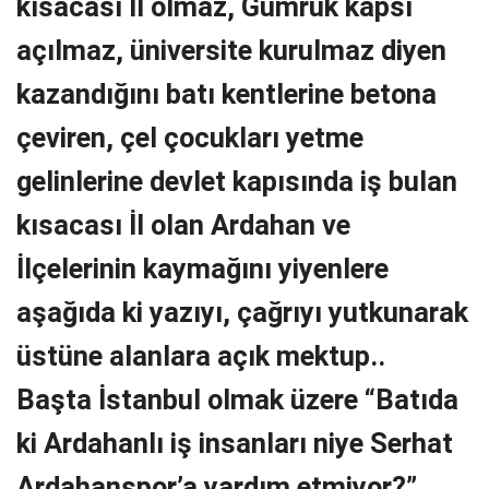
kısacası İl olmaz, Gümrük kapsı
açılmaz, üniversite kurulmaz diyen
kazandığını batı kentlerine betona
çeviren, çel çocukları yetme
gelinlerine devlet kapısında iş bulan
kısacası İl olan Ardahan ve
İlçelerinin kaymağını yiyenlere
aşağıda ki yazıyı, çağrıyı yutkunarak
üstüne alanlara açık mektup..
Başta İstanbul olmak üzere “Batıda
ki Ardahanlı iş insanları niye Serhat
Ardahanspor’a yardım etmiyor?”