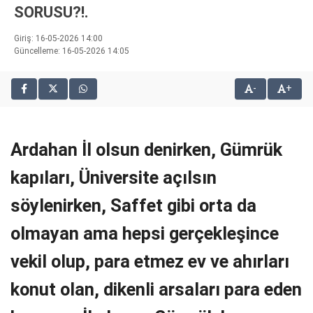
SORUSU?!.
bonusu
veren
Giriş: 16-05-2026 14:00
siteler
Güncelleme: 16-05-2026 14:05
2025
deneme
bonusu
-
+
veren
siteler
editorbet
Ardahan İl olsun denirken, Gümrük
giriş
kapıları, Üniversite açılsın
söylenirken, Saffet gibi orta da
olmayan ama hepsi gerçekleşince
vekil olup, para etmez ev ve ahırları
konut olan, dikenli arsaları para eden