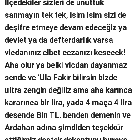
İlçedekiler sizleri de unuttuk
sanmayın tek tek, isim isim sizi de
deşifre etmeye devam edeceğiz ya
devlet ya da defterdarlık varsa
vicdanınız elbet cezanızı kesecek!
Aha olur ya belki vicdan dayanmaz
sende ve ‘Ula Fakir bilirsin bizde
ultra zengin değiliz ama aha karınca
kararınca bir lira, yada 4 maça 4 lira
desende Bin TL. benden demenin ve
Ardahan adına şimdiden teşekkür