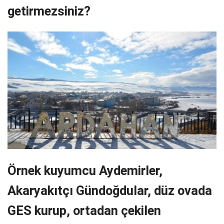
getirmezsiniz?
Örnek kuyumcu Aydemirler,
Akaryakıtçı Gündoğdular, düz ovada
GES kurup, ortadan çekilen