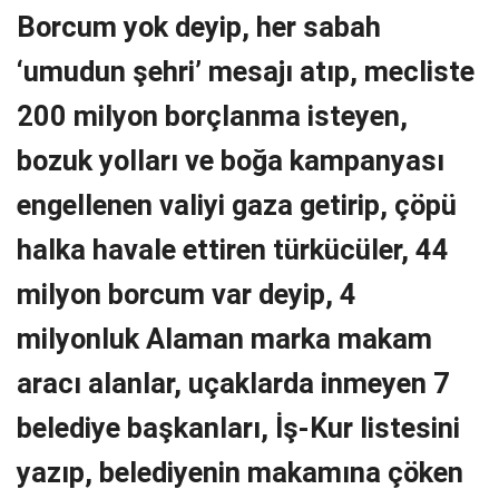
Borcum yok deyip, her sabah
‘umudun şehri’ mesajı atıp, mecliste
200 milyon borçlanma isteyen,
bozuk yolları ve boğa kampanyası
engellenen valiyi gaza getirip, çöpü
halka havale ettiren türkücüler, 44
milyon borcum var deyip, 4
milyonluk Alaman marka makam
aracı alanlar, uçaklarda inmeyen 7
belediye başkanları, İş-Kur listesini
yazıp, belediyenin makamına çöken