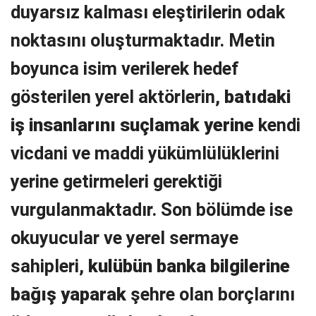
duyarsız kalması eleştirilerin odak
noktasını oluşturmaktadır. Metin
boyunca isim verilerek hedef
gösterilen yerel aktörlerin,
batıdaki
iş insanlarını suçlamak yerine
kendi
vicdani ve maddi yükümlülüklerini
yerine getirmeleri gerektiği
vurgulanmaktadır. Son bölümde ise
okuyucular ve yerel sermaye
sahipleri,
kulübün banka bilgilerine
bağış yaparak
şehre olan borçlarını