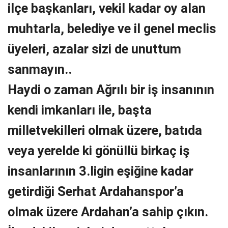
ilçe başkanları, vekil kadar oy alan
muhtarla, belediye ve il genel meclis
üyeleri, azalar sizi de unuttum
sanmayın..
Haydi o zaman Ağrılı bir iş insanının
kendi imkanları ile, başta
milletvekilleri olmak üzere, batıda
veya yerelde ki gönüllü birkaç iş
insanlarının 3.ligin eşiğine kadar
getirdiği Serhat Ardahanspor’a
olmak üzere Ardahan’a sahip çıkın.