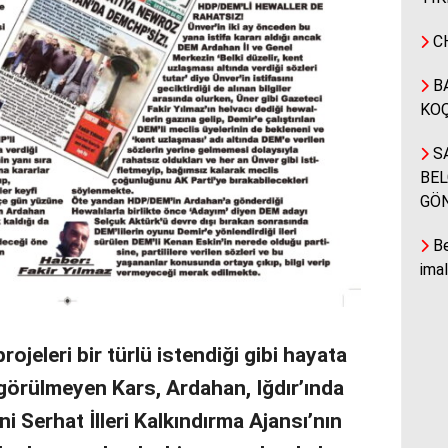
CH
BA
KOÇ
SA
BEL
GÖ
Be
ima
rojeleri bir türlü istendiği gibi hayata
 görülmeyen Kars, Ardahan, Iğdır’ında
 Serhat İlleri Kalkındırma Ajansı’nın