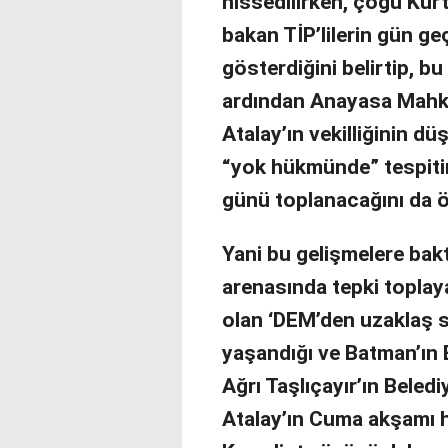
hissedilirken, çoğu Kür
bakan TİP’lilerin gün geç
gösterdiğini belirtip, bu 
ardından Anayasa Mahke
Atalay’ın vekilliğinin dü
“yok hükmünde” tespiti
günü toplanacağını da 
Yani bu gelişmelere bak
arenasında tepki topla
olan ‘DEM’den uzaklaş se
yaşandığı ve Batman’ın B
Ağrı Taşlıçayır’ın Beledi
Atalay’ın Cuma akşamı h