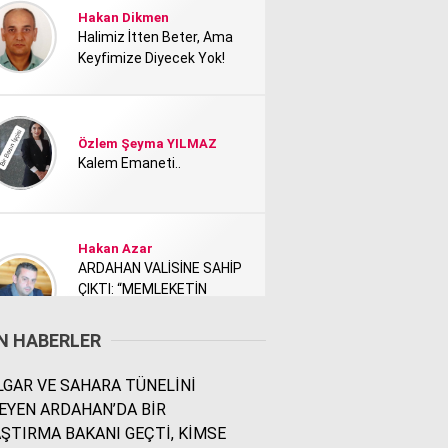
Hakan Dikmen
Halimiz İtten Beter, Ama
Keyfimize Diyecek Yok!
Özlem Şeyma YILMAZ
Kalem Emaneti..
Hakan Azar
ARDAHAN VALİSİNE SAHİP
ÇIKTI: “MEMLEKETİN
TANITIMI KİMİ NEDEN
RAHATSIZ ETTİ?”
N HABERLER
GAR VE SAHARA TÜNELİNİ
Rodi Baz
EYEN ARDAHAN’DA BİR
İÇİMDEKİ ŞEHİR..
ŞTIRMA BAKANI GEÇTİ, KİMSE