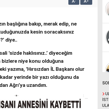
-
+
n başlığına bakıp, merak edip, ne
kuduğunuzda kesin soracaksınız
’ diye..
li ‘sizde haklısınız..’ diyeceğim
n bizlere niye konu olduğuna
eki yazıma, ‘Hırsızdan İL Başkanı olur
 kadar yerinde bir yazı olduğunu da
SO
n’dan Ağrı’ya uzandım.
UL
İST
ULA