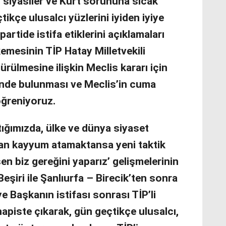
t siyasiler ve Kürt sorununa sıcak
tikçe ulusalcı yüzlerini iyiden iyiye
partide istifa etiklerini açıklamaları
mesinin TİP Hatay Milletvekili
şürülmesine ilişkin Meclis kararı için
nde bulunması ve Meclis’in cuma
öğreniyoruz.
tığımızda, ülke ve dünya siyaset
yan kayyum atamaktansa yeni taktik
n biz gereğini yaparız’ gelişmelerinin
eşiri ile Şanlıurfa – Birecik’ten sonra
ye Başkanın istifası sonrası TİP’li
apiste çıkarak, gün geçtikçe ulusalcı,