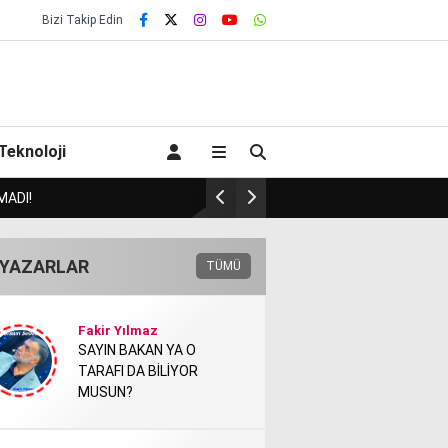
Bizi Takip Edin
Teknoloji
HAVA BAŞKANI HAVASI İNEN CHP’YE İL
YAZARLAR
TÜMÜ
Fakir Yılmaz
SAYIN BAKAN YA O
TARAFI DA BİLİYOR
MUSUN?