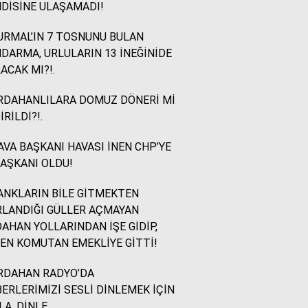
DİSİNE ULAŞAMADI!
İsmail Ögeday
RMAL’IN 7 TOSNUNU BULAN
Blok Mermer Fuarı ve
DARMA, URLULARIN 13 İNEĞİNİDE
Kaçırılmaması Gereken
ACAK MI?!.
Bir Fırsat
RDAHANLILARA DOMUZ DÖNERİ Mİ
İRİLDİ?!.
Sevinç Akçetin
Sevgi Yetmez, Alan
VA BAŞKANI HAVASI İNEN CHP’YE
Açmak Gerekir..
BAŞKANI OLDU!
NKLARIN BİLE GİTMEKTEN
Yazıcıoğlu Ümit
LANDIĞI GÜLLER AÇMAYAN
Rahmi Koç ve Binali
AHAN YOLLARINDAN İŞE GİDİP,
Yıldırım
EN KOMUTAN EMEKLİYE GİTTİ!
RDAHAN RADYO’DA
Sinan KARAÇAY
ERLERİMİZİ SESLİ DİNLEMEK İÇİN
CHP NE YAPMALI?
LA, DİNLE..