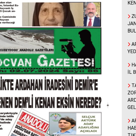
KEN
ZU
JAN
BUL
A
YED
HA
İL 
TA
ZOR
ARD
GEL
A
HAB
TIK