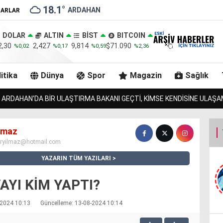
18.1
°
ARDAHAN
ZARLAR
DOLAR
ALTIN
BİST
BITCOIN
2,30
2,427
9,814
$71.090
%0,02
%0,17
%0,59
%2,36
itika
Dünya
Spor
Magazin
Sağlık
LAN JANDARMA, URLULARIN 13 İNEĞİNİDE BULACAK MI?!.
ılmaz
iryilmaz@hotmail.com
YAZARIN TÜM YAZILARI
AYI KİM YAPTI?
8-2024 10:13
Güncelleme: 13-08-2024 10:14