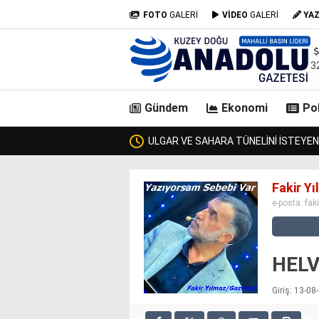
FOTO
GALERİ
VİDEO
GALERİ
YA
3
Gündem
Ekonomi
Pol
KİMSE KENDİSİNE ULAŞAMADI!
ZURMAL’IN 7 TOSNUNU BU
casino
Fakir Y
siteleri
e-posta:
fak
deneme
bonusu
veren
siteler
HELV
deneme
bonusu
Giriş: 13-0
veren
siteler