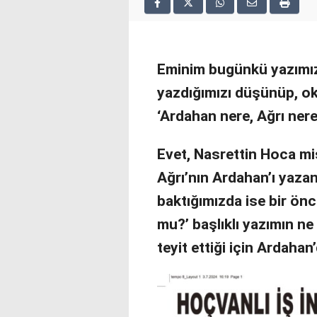
2025
deneme
bonusu
veren
Eminim bugünkü yazımızı
siteler
deneme
yazdığımızı düşünüp, o
bonusu
veren
‘Ardahan nere, Ağrı nere?
siteler
2025
Evet, Nasrettin Hoca misa
deneme
bonusu
Ağrı’nın Ardahan’ı yaza
veren
baktığımızda ise bir önc
siteler
editorbet
mu?’ başlıklı yazımın ne
giriş
teyit ettiği için Ardaha