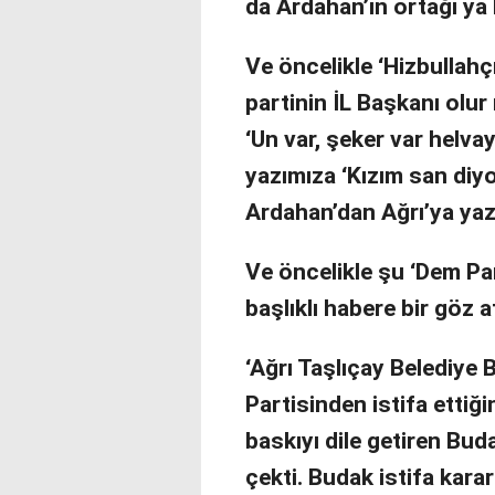
da Ardahan’ın ortağı ya
Ve öncelikle ‘Hizbullahç
partinin İL Başkanı olur
‘Un var, şeker var helv
yazımıza ‘Kızım san diyo
Ardahan’dan Ağrı’ya ya
Ve öncelikle şu ‘Dem Part
başlıklı habere bir göz a
‘Ağrı Taşlıçay Belediye 
Partisinden istifa ettiğ
baskıyı dile getiren Bud
çekti. Budak istifa kara