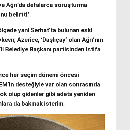
ve Ağrı’da defalarca soruşturma
u belirtti.’
ölgede yani Serhat’ta bulunan eski
vkevır, Azerice, ‘Daşlıçay’ olan Ağrı’nın
’li Belediye Başkanı partisinden istifa
ce her seçim dönemi öncesi
 DEM’in desteğiyle var olan sonrasında
 yok olup gidenler gibi adeta yeniden
nlara da bakmak isterim.