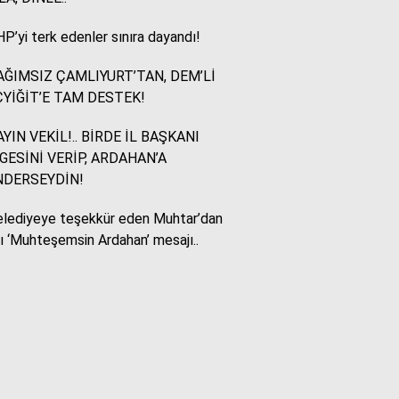
P’yi terk edenler sınıra dayandı!
Murat Akkuş
Bin Yılların Kürt Efsanesi:
ĞIMSIZ ÇAMLIYURT’TAN, DEM’Lİ
NEWROZ
YİĞİT’E TAM DESTEK!
YIN VEKİL!.. BİRDE İL BAŞKANI
HUKUKÇU GÖZÜYLE
GESİNİ VERİP, ARDAHAN’A
Aç ile Taç Arasında:
NDERSEYDİN!
İSLAM DÜNYASININ
BUMERANGI
lediyeye teşekkür eden Muhtar’dan
lı ‘Muhteşemsin Ardahan’ mesajı..
Tülay Dikmen
BAŞKA AÇIKLAMASI
OLAMAZ; SİZİ DE
ÜFÜRDÜLER: OKULA
GELEN GİZEMLİ KİŞİ