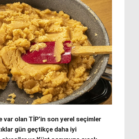
var olan TİP’in son yerel seçimler
ıklar gün geçtikçe daha iyi