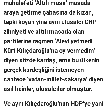
muhalefeti ‘Altılı masa’ masada
araya getirme çabasına da kızan,
tepki koyan yine aynı ulusalcı CHP
zihniyeti ve altılı masada olan
partilerine rağmen ‘Alevi yetmedi
Kürt Kılıçdaroğlu’na oy vermedim’
diyen sözde kardaş, ama bu ülkenin
gerçek kardeşliğini istemeyen
sahtece ‘vatan-millet-sakarya’ diyen
asıl hainler, ulusalcılar olmuştur.
Ve aynı Kılıçdaroğlu’nun HDP’ye yani