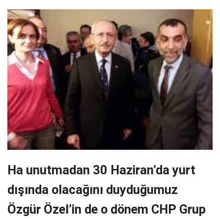
Ha unutmadan 30 Haziran’da yurt
dışında olacağını duyduğumuz
Özgür Özel’in de o dönem CHP Grup