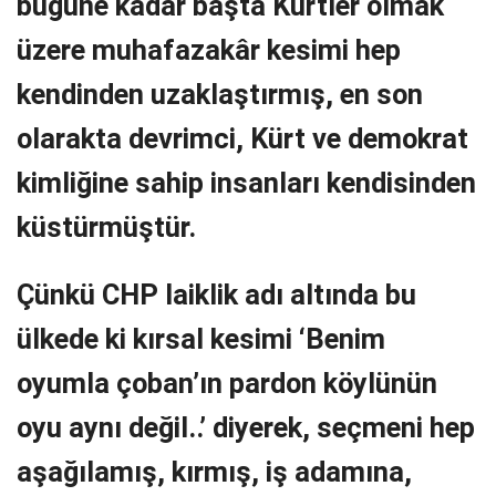
bugüne kadar başta Kürtler olmak
üzere muhafazakâr kesimi hep
kendinden uzaklaştırmış, en son
olarakta devrimci, Kürt ve demokrat
kimliğine sahip insanları kendisinden
küstürmüştür.
Çünkü CHP laiklik adı altında bu
ülkede ki kırsal kesimi ‘Benim
oyumla çoban’ın pardon köylünün
oyu aynı değil..’ diyerek, seçmeni hep
aşağılamış, kırmış, iş adamına,