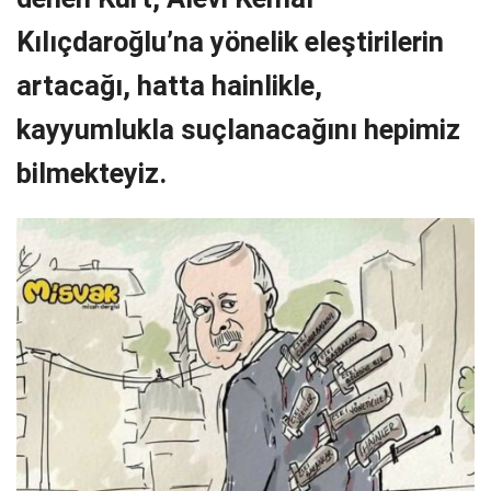
Kılıçdaroğlu’na yönelik eleştirilerin
artacağı, hatta hainlikle,
kayyumlukla suçlanacağını hepimiz
bilmekteyiz.