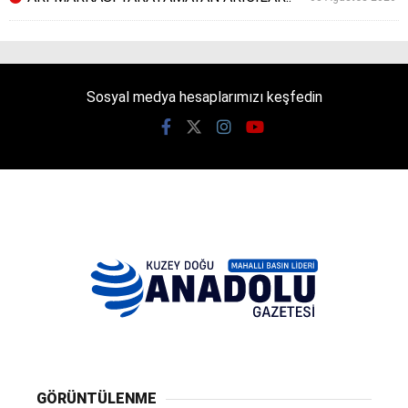
Sosyal medya hesaplarımızı keşfedin
GÖRÜNTÜLENME