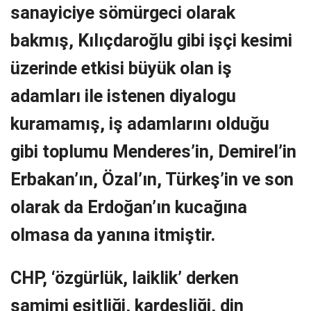
sanayiciye sömürgeci olarak
bakmış, Kılıçdaroğlu gibi işçi kesimi
üzerinde etkisi büyük olan iş
adamları ile istenen diyalogu
kuramamış, iş adamlarını olduğu
gibi toplumu Menderes’in, Demirel’in
Erbakan’ın, Özal’ın, Türkeş’in ve son
olarak da Erdoğan’ın kucağına
olmasa da yanına itmiştir.
CHP, ‘özgürlük, laiklik’ derken
samimi eşitliği, kardeşliği, din