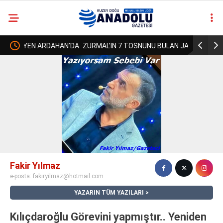
HAN’DA
ZURMAL’IN 7 TOSNUNU BULAN JANDARMA,
HAVA BAŞK
casino
SİNE
URLULARIN 13 İNEĞİNİDE BULACAK MI?!.
OLDU!
siteleri
deneme
bonusu
veren
siteler
deneme
bonusu
veren
siteler
Fakir Yılmaz
2025
e-posta:
fakiryilmaz@hotmail.com
deneme
bonusu
YAZARIN TÜM YAZILARI
veren
siteler
Kılıçdaroğlu Görevini yapmıştır.. Yeniden
deneme