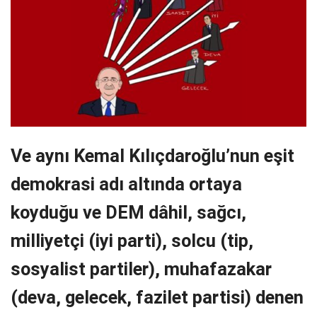
Ve aynı Kemal Kılıçdaroğlu’nun eşit
demokrasi adı altında ortaya
koyduğu ve DEM dâhil, sağcı,
milliyetçi (iyi parti), solcu (tip,
sosyalist partiler), muhafazakar
(deva, gelecek, fazilet partisi) denen