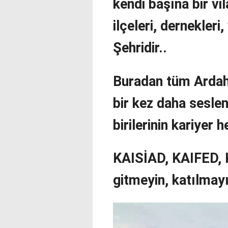
kendi başına bir vil
ilçeleri, dernekleri
Şehridir..
Buradan tüm Ardaha
bir kez daha seslen
birilerinin kariyer 
KAISİAD, KAIFED, KA
gitmeyin, katılmay