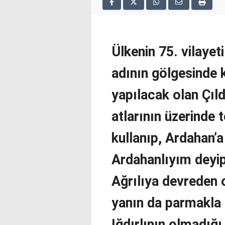
2025
deneme
bonusu
veren
siteler
Ülkenin 75. vilayet
deneme
bonusu
adının gölgesinde k
veren
siteler
yapılacak olan Çıl
2025
deneme
atlarının üzerinde 
bonusu
veren
kullanıp, Ardahan’a
siteler
editorbet
Ardahanlıyım deyip
giriş
Ağrılıya devreden 
yanın da parmakla 
Iğdırlının olmadığ