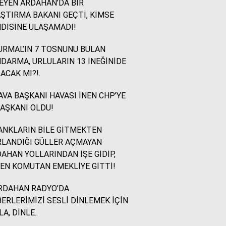
EYEN ARDAHAN’DA BİR
ŞTIRMA BAKANI GEÇTİ, KİMSE
İsmail Ögeday
DİSİNE ULAŞAMADI!
Blok Mermer Fuarı ve
Kaçırılmaması Gereken
RMAL’IN 7 TOSNUNU BULAN
Bir Fırsat
DARMA, URLULARIN 13 İNEĞİNİDE
ACAK MI?!.
Sevinç Akçetin
VA BAŞKANI HAVASI İNEN CHP’YE
Sevgi Yetmez, Alan
BAŞKANI OLDU!
Açmak Gerekir..
NKLARIN BİLE GİTMEKTEN
LANDIĞI GÜLLER AÇMAYAN
Yazıcıoğlu Ümit
AHAN YOLLARINDAN İŞE GİDİP,
Rahmi Koç ve Binali
EN KOMUTAN EMEKLİYE GİTTİ!
Yıldırım
RDAHAN RADYO’DA
ERLERİMİZİ SESLİ DİNLEMEK İÇİN
Sinan KARAÇAY
LA, DİNLE..
CHP NE YAPMALI?