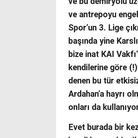
ve bu demiryolu üz
ve antrepoyu engel
Spor’un 3. Lige çı
başında yine Karsl
bize inat KAI Vakfı’
kendilerine göre (!)
denen bu tür etkisi
Ardahan’a hayrı ol
onları da kullanıyo
Evet burada bir ke