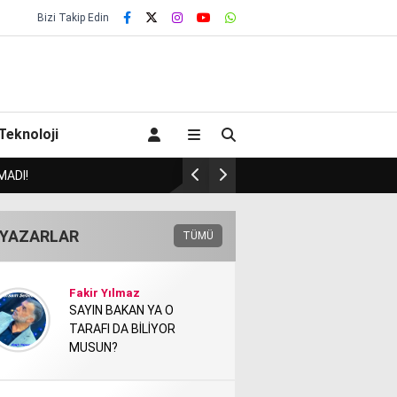
Bizi Takip Edin
Teknoloji
İNİDE BULACAK MI?!.
HA
YAZARLAR
TÜMÜ
Fakir Yılmaz
SAYIN BAKAN YA O
TARAFI DA BİLİYOR
MUSUN?