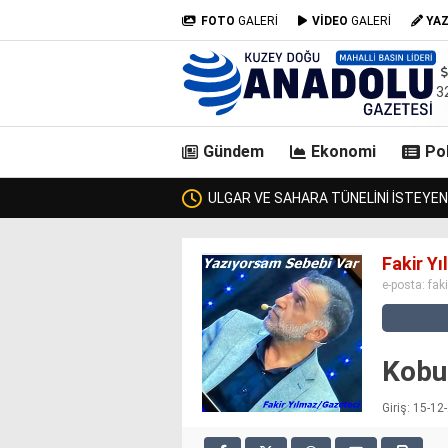
FOTO
GALERİ
VİDEO
GALERİ
YA
3
Gündem
Ekonomi
Pol
DA BİR ULAŞTIRMA BAKANI GEÇTİ, KİMSE KENDİSİNE ULAŞAMADI!
casino
Fakir Y
siteleri
e-posta:
fak
deneme
bonusu
veren
siteler
Kobuğ
deneme
bonusu
Giriş: 15-1
veren
siteler