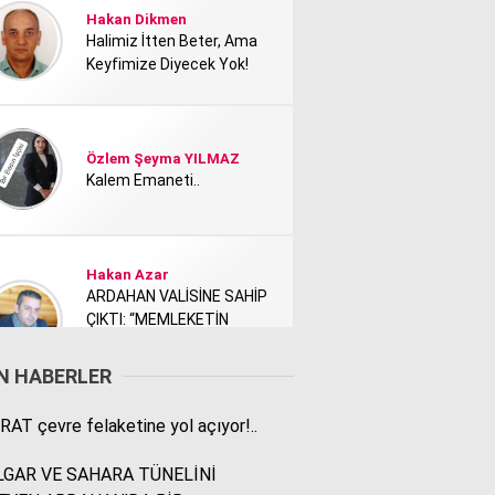
Hakan Dikmen
Halimiz İtten Beter, Ama
Keyfimize Diyecek Yok!
Özlem Şeyma YILMAZ
Kalem Emaneti..
Hakan Azar
ARDAHAN VALİSİNE SAHİP
ÇIKTI: “MEMLEKETİN
TANITIMI KİMİ NEDEN
RAHATSIZ ETTİ?”
N HABERLER
RAT çevre felaketine yol açıyor!..
Rodi Baz
İÇİMDEKİ ŞEHİR..
GAR VE SAHARA TÜNELİNİ