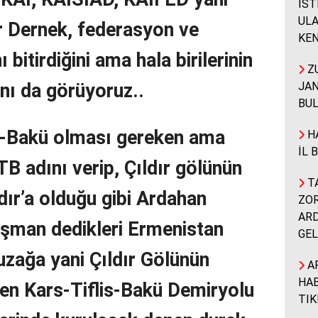
İST
ULA
r Dernek, federasyon ve
KEN
ı bitirdiğini ama hala birilerinin
ZU
JAN
nı da görüyoruz..
BUL
is-Bakü olması gereken ama
HA
İL 
KTB adını verip, Çıldır gölünün
TA
ldır’a olduğu gibi Ardahan
ZOR
ARD
şman dedikleri Ermenistan
GEL
uzağa yani Çıldır Gölünün
A
HAB
en Kars-Tiflis-Bakü Demiryolu
TIK