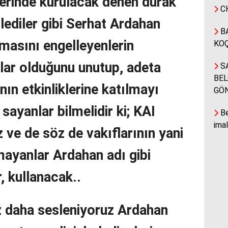
erinde kurulacak denen durak
CH
lediler gibi Serhat Ardahan
BA
kmasını engelleyenlerin
KOÇ
ılar olduğunu unutup, adeta
SA
BEL
nın etkinliklerine katılmayı
GÖ
 sayanlar bilmelidir ki; KAI
Be
ima
z ve de söz de vakıflarının yani
mayanlar Ardahan adı gibi
r, kullanacak..
z daha sesleniyoruz Ardahan