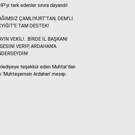
P’yi terk edenler sınıra dayandı!
Murat Akkuş
ĞIMSIZ ÇAMLIYURT’TAN, DEM’Lİ
Bin Yılların Kürt Efsanesi:
YİĞİT’E TAM DESTEK!
NEWROZ
YIN VEKİL!.. BİRDE İL BAŞKANI
GESİNİ VERİP, ARDAHAN’A
HUKUKÇU GÖZÜYLE
NDERSEYDİN!
Aç ile Taç Arasında:
İSLAM DÜNYASININ
lediyeye teşekkür eden Muhtar’dan
BUMERANGI
lı ‘Muhteşemsin Ardahan’ mesajı..
Tülay Dikmen
BAŞKA AÇIKLAMASI
OLAMAZ; SİZİ DE
ÜFÜRDÜLER: OKULA
GELEN GİZEMLİ KİŞİ