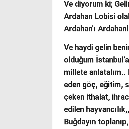
Ve diyorum ki; Gelin
Ardahan Lobisi olal
Ardahan’ı Ardahanlı
Ve haydi gelin ben
olduğum İstanbul’a 
millete anlatalım.
eden göç, eğitim, sa
çeken ithalat, ihra
edilen hayvancılık,
Buğdayın toplanıp,,