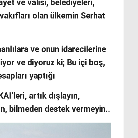
ayet ve valisi, belediyeleri,
, vakıfları olan ülkemin Serhat
nlılara ve onun idarecilerine
iyor ve diyoruz ki; Bu içi boş,
hesapları yaptığı
I’leri, artık dışlayın,
ın, bilmeden destek vermeyin..