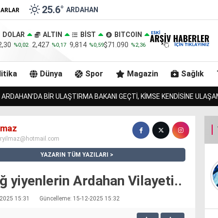
25.6
°
ARDAHAN
ZARLAR
DOLAR
ALTIN
BİST
BITCOIN
2,30
2,427
9,814
$71.090
%0,02
%0,17
%0,59
%2,36
itika
Dünya
Spor
Magazin
Sağlık
ZURMAL’IN 7 TOSNUNU BULAN JANDARMA, URLULARIN 13 İNEĞ
ılmaz
iryilmaz@hotmail.com
YAZARIN TÜM YAZILARI
 yiyenlerin Ardahan Vilayeti..
2-2025 15:31
Güncelleme: 15-12-2025 15:32