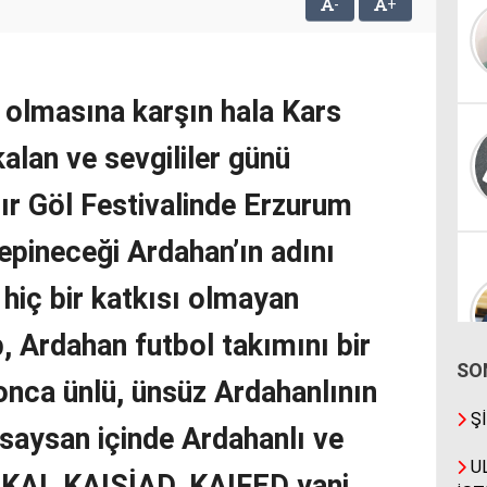
-
+
i olmasına karşın hala Kars
alan ve sevgililer günü
dır Göl Festivalinde Erzurum
tepineceği Ardahan’ın adını
 hiç bir katkısı olmayan
, Ardahan futbol takımını bir
SO
onca ünlü, ünsüz Ardahanlının
Şİ
saysan içinde Ardahanlı ve
UL
ı KAI, KAISİAD, KAIFED yani