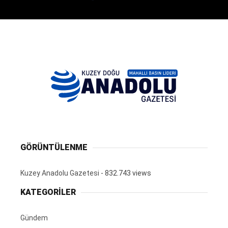
GÖRÜNTÜLENME
Kuzey Anadolu Gazetesi
- 832.743 views
KATEGORİLER
Gündem