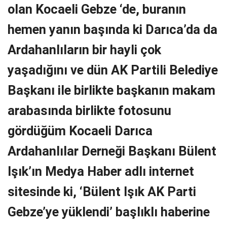
olan Kocaeli Gebze ‘de, buranın
hemen yanın başında ki Darıca’da da
Ardahanlıların bir hayli çok
yaşadığını ve dün AK Partili Belediye
Başkanı ile birlikte başkanın makam
arabasında birlikte fotosunu
gördüğüm Kocaeli Darıca
Ardahanlılar Derneği Başkanı Bülent
Işık’ın Medya Haber adlı internet
sitesinde ki, ‘Bülent Işık AK Parti
Gebze’ye yüklendi’ başlıklı haberine