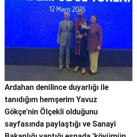
Ardahan denilince duyarlığı ile
tanıdığım hemşerim Yavuz
Gökçe’nin Ölçekli olduğunu
sayfasında paylaştığı ve Sanayi
Bakanlığı yaptığı esnada ‘köyümün