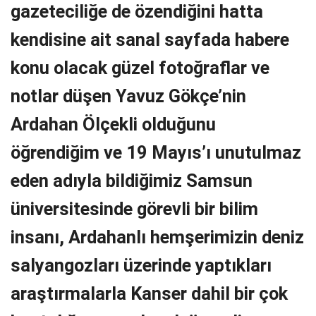
gazeteciliğe de özendiğini hatta
kendisine ait sanal sayfada habere
konu olacak güzel fotoğraflar ve
notlar düşen Yavuz Gökçe’nin
Ardahan Ölçekli olduğunu
öğrendiğim ve 19 Mayıs’ı unutulmaz
eden adıyla bildiğimiz Samsun
üniversitesinde görevli bir bilim
insanı, Ardahanlı hemşerimizin deniz
salyangozları üzerinde yaptıkları
araştırmalarla Kanser dahil bir çok