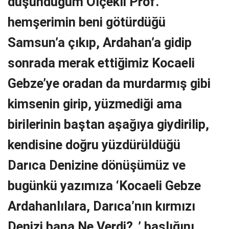
düşündüğüm Ölçekli Prof.
hemşerimin beni götürdüğü
Samsun’a çıkıp, Ardahan’a gidip
sonrada merak ettiğimiz Kocaeli
Gebze’ye oradan da murdarmış gibi
kimsenin girip, yüzmediği ama
birilerinin baştan aşağıya giydirilip,
kendisine doğru yüzdürüldüğü
Darıca Denizine dönüşümüz ve
bugünkü yazımıza ‘Kocaeli Gebze
Ardahanlılara, Darıca’nın kırmızı
Denizi bana Ne Verdi?..’ başlığını