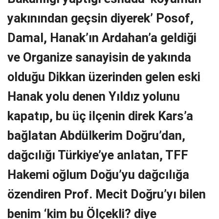
yakınından geçsin diyerek’ Posof,
Damal, Hanak’ın Ardahan’a geldiği
ve Organize sanayisin de yakında
olduğu Dikkan üzerinden gelen eski
Hanak yolu denen Yıldız yolunu
kapatıp, bu üç ilçenin direk Kars’a
bağlatan Abdülkerim Doğru’dan,
dağcılığı Türkiye’ye anlatan, TFF
Hakemi oğlum Doğu’yu dağcılığa
özendiren Prof. Mecit Doğru’yı bilen
benim ‘kim bu Ölçekli? diye