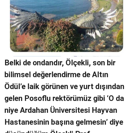
Belki de ondandır, Ölçekli, son bir
bilimsel değerlendirme de Altın
Ödül’e laik görünen ve yurt dışından
gelen Posoflu rektörümüz gibi ‘O da
niye Ardahan Üniversitesi Hayvan
Hastanesinin başına gelmesin’ diye