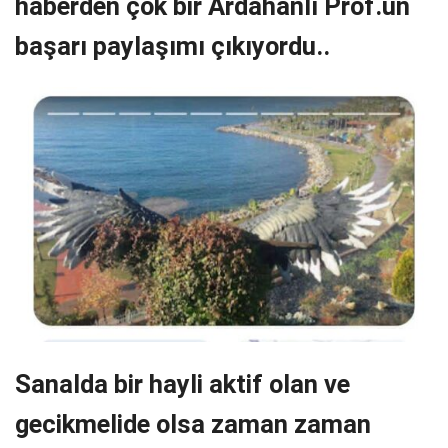
haberden çok bir Ardahanlı Prof.ün
başarı paylaşımı çıkıyordu..
Sanalda bir hayli aktif olan ve
gecikmelide olsa zaman zaman