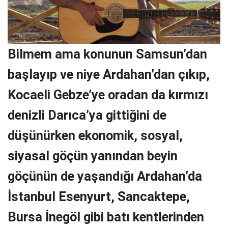
Bilmem ama konunun Samsun’dan
başlayıp ve niye Ardahan’dan çıkıp,
Kocaeli Gebze’ye oradan da kırmızı
denizli Darıca’ya gittiğini de
düşünürken ekonomik, sosyal,
siyasal göçün yanından beyin
göçünün de yaşandığı Ardahan’da
İstanbul Esenyurt, Sancaktepe,
Bursa İnegöl gibi batı kentlerinden