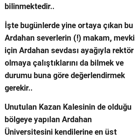
bilinmektedir..
İşte bugünlerde yine ortaya çıkan bu
Ardahan severlerin (!) makam, mevki
için Ardahan sevdası ayağıyla rektör
olmaya çalıştıklarını da bilmek ve
durumu buna göre değerlendirmek
gerekir..
Unutulan Kazan Kalesinin de olduğu
bölgeye yapılan Ardahan
Üniversitesini kendilerine en üst