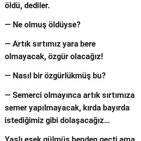
öldü, dediler.
— Ne olmuş öldüyse?
— Artık sırtımız yara bere
olmayacak, özgür olacağız!
— Nasıl bir özgürlükmüş bu?
— Semerci olmayınca artık sırtımıza
semer yapılmayacak, kırda bayırda
istediğimiz gibi dolaşacağız…
Yaşlı eşek gülmüş benden geçti ama