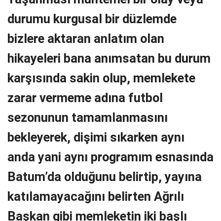
durumu kurgusal bir düzlemde
bizlere aktaran anlatım olan
hikayeleri bana anımsatan bu durum
karşısında sakin olup, memlekete
zarar vermeme adına futbol
sezonunun tamamlanmasını
bekleyerek, dişimi sıkarken aynı
anda yani aynı programım esnasında
Batum’da olduğunu belirtip, yayına
katılamayacağını belirten Ağrılı
Başkan gibi memleketin iki başlı