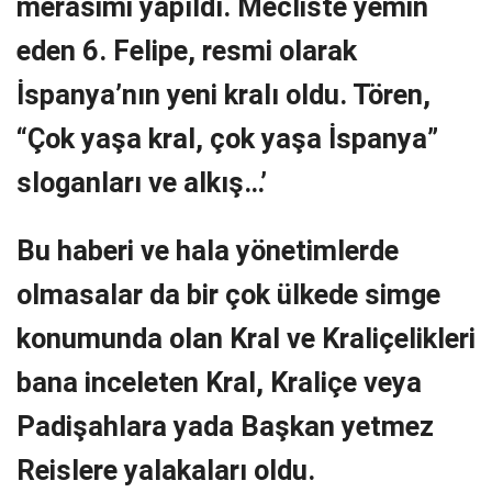
merasimi yapıldı. Mecliste yemin
eden 6. Felipe, resmi olarak
İspanya’nın yeni kralı oldu. Tören,
“Çok yaşa kral, çok yaşa İspanya”
sloganları ve alkış…’
Bu haberi ve hala yönetimlerde
olmasalar da bir çok ülkede simge
konumunda olan Kral ve Kraliçelikleri
bana inceleten Kral, Kraliçe veya
Padişahlara yada Başkan yetmez
Reislere yalakaları oldu.