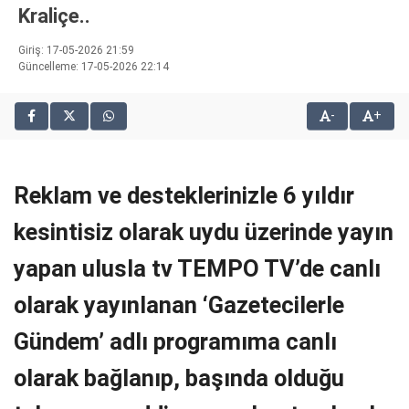
Kraliçe..
bonusu
veren
Giriş: 17-05-2026 21:59
siteler
Güncelleme: 17-05-2026 22:14
2025
deneme
bonusu
-
+
veren
siteler
editorbet
Reklam ve desteklerinizle 6 yıldır
giriş
kesintisiz olarak uydu üzerinde yayın
yapan ulusla tv TEMPO TV’de canlı
olarak yayınlanan ‘Gazetecilerle
Gündem’ adlı programıma canlı
olarak bağlanıp, başında olduğu