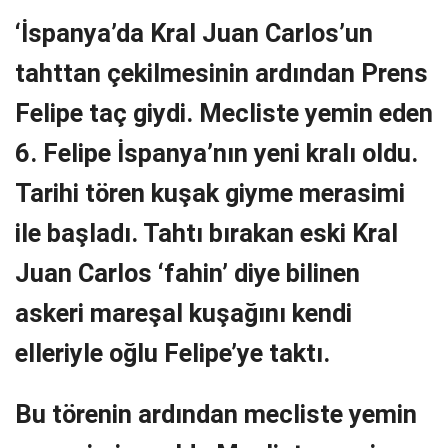
‘İspanya’da Kral Juan Carlos’un
tahttan çekilmesinin ardından Prens
Felipe taç giydi. Mecliste yemin eden
6. Felipe İspanya’nın yeni kralı oldu.
Tarihi tören kuşak giyme merasimi
ile başladı. Tahtı bırakan eski Kral
Juan Carlos ‘fahin’ diye bilinen
askeri mareşal kuşağını kendi
elleriyle oğlu Felipe’ye taktı.
Bu törenin ardından mecliste yemin