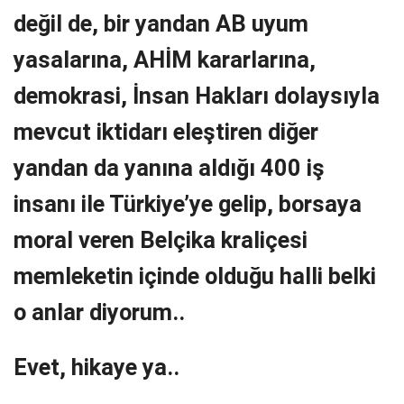
değil de, bir yandan AB uyum
yasalarına, AHİM kararlarına,
demokrasi, İnsan Hakları dolaysıyla
mevcut iktidarı eleştiren diğer
yandan da yanına aldığı 400 iş
insanı ile Türkiye’ye gelip, borsaya
moral veren Belçika kraliçesi
memleketin içinde olduğu halli belki
o anlar diyorum..
Evet, hikaye ya..