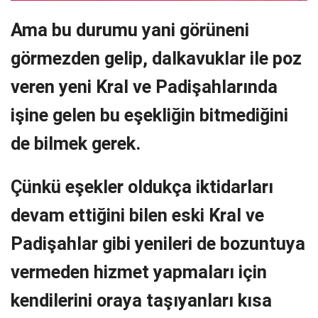
Ama bu durumu yani görüneni
görmezden gelip, dalkavuklar ile poz
veren yeni Kral ve Padişahlarında
işine gelen bu eşekliğin bitmediğini
de bilmek gerek.
Çünkü eşekler oldukça iktidarları
devam ettiğini bilen eski Kral ve
Padişahlar gibi yenileri de bozuntuya
vermeden hizmet yapmaları için
kendilerini oraya taşıyanları kısa