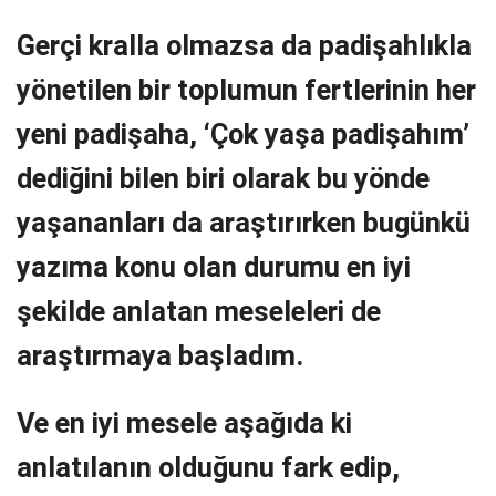
Gerçi kralla olmazsa da padişahlıkla
yönetilen bir toplumun fertlerinin her
yeni padişaha, ‘Çok yaşa padişahım’
dediğini bilen biri olarak bu yönde
yaşananları da araştırırken bugünkü
yazıma konu olan durumu en iyi
şekilde anlatan meseleleri de
araştırmaya başladım.
Ve en iyi mesele aşağıda ki
anlatılanın olduğunu fark edip,