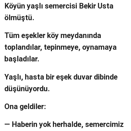
Köyün yaşlı semercisi Bekir Usta
ölmüştü.
Tüm eşekler köy meydanında
toplandılar, tepinmeye, oynamaya
başladılar.
Yaşlı, hasta bir eşek duvar dibinde
düşünüyordu.
Ona geldiler:
— Haberin yok herhalde, semercimiz