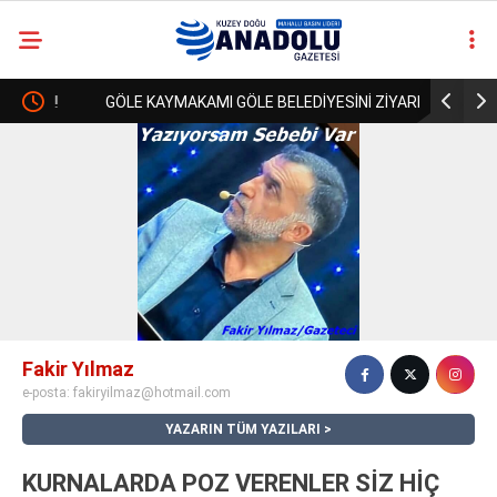
!
GÖLE KAYMAKAMI GÖLE BELEDİYESİNİ ZİYARET
ULGAR VE
casino
ETTİ..
BİR ULAŞT
siteleri
deneme
ULAŞAMAD
bonusu
veren
siteler
deneme
bonusu
veren
siteler
Fakir Yılmaz
2025
e-posta:
fakiryilmaz@hotmail.com
deneme
bonusu
YAZARIN TÜM YAZILARI
veren
siteler
KURNALARDA POZ VERENLER SİZ HİÇ
deneme