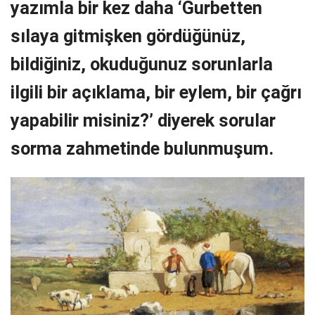
yazımla bir kez daha ‘Gurbetten
sılaya gitmişken gördüğünüz,
bildiğiniz, okuduğunuz sorunlarla
ilgili bir açıklama, bir eylem, bir çağrı
yapabilir misiniz?’ diyerek sorular
sorma zahmetinde bulunmuşum.