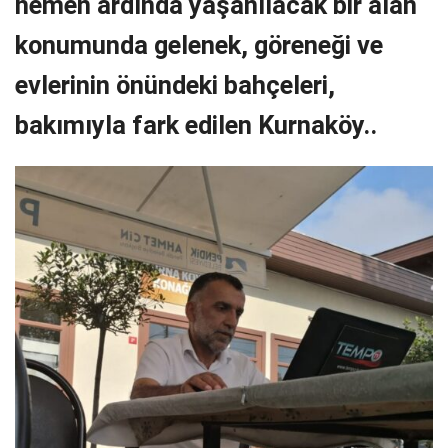
hemen ardında yaşanılacak bir alan
konumunda gelenek, göreneği ve
evlerinin önündeki bahçeleri,
bakımıyla fark edilen Kurnaköy..