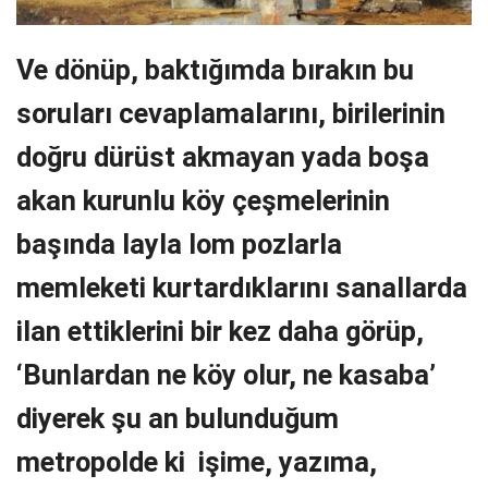
Ve dönüp, baktığımda bırakın bu
soruları cevaplamalarını, birilerinin
doğru dürüst akmayan yada boşa
akan kurunlu köy çeşmelerinin
başında layla lom pozlarla
memleketi kurtardıklarını sanallarda
ilan ettiklerini bir kez daha görüp,
‘Bunlardan ne köy olur, ne kasaba’
diyerek şu an bulunduğum
metropolde ki işime, yazıma,