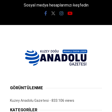
Sosyal medya hesaplarımızı keşfedin
GÖRÜNTÜLENME
Kuzey Anadolu Gazetesi
- 833.106 views
KATEGORİLER