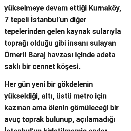
yükselmeye devam ettiği Kurnaköy,
7 tepeli İstanbul’un diğer
tepelerinden gelen kaynak sularıyla
toprağı olduğu gibi insanı sulayan
Ömerli Baraj havzası içinde adeta
saklı bir cennet köşesi.
Her gün yeni bir gökdelenin
yükseldiği, altı, üstü metro için
kazınan ama ölenin gömüleceği bir
avuç toprak bulunup, açılamadığı
İstanbul’un kirletilmemiş ender