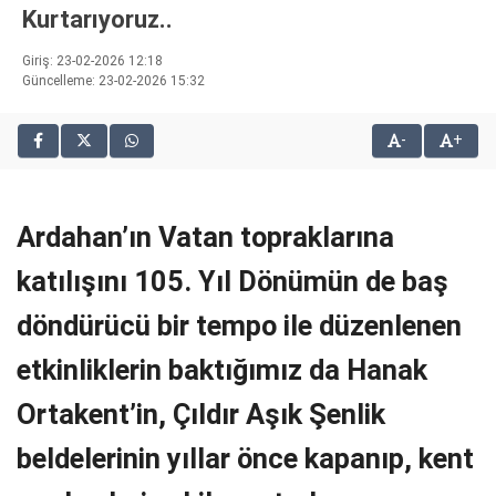
Kurtarıyoruz..
bonusu
veren
Giriş: 23-02-2026 12:18
siteler
Güncelleme: 23-02-2026 15:32
2025
deneme
bonusu
-
+
veren
siteler
editorbet
Ardahan’ın Vatan topraklarına
giriş
katılışını 105. Yıl Dönümün de baş
döndürücü bir tempo ile düzenlenen
etkinliklerin baktığımız da Hanak
Ortakent’in, Çıldır Aşık Şenlik
beldelerinin yıllar önce kapanıp, kent