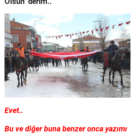
Olsun’ derim..
Evet..
Bu ve diğer buna benzer onca yazımı