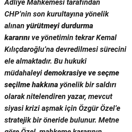
Adliye Mahkemesi tarafından
CHP’nin son kurultayına yönelik
alınan
yürütmeyi durdurma
kararını
ve yönetimin tekrar Kemal
Kılıçdaroğlu’na devredilmesi sürecini
ele almaktadır. Bu hukuki
müdahaleyi
demokrasiye ve seçme
seçilme hakkına
yönelik bir saldırı
olarak nitelendiren yazar, mevcut
siyasi krizi aşmak için Özgür Özel’e
stratejik bir öneride bulunur. Metne
göre Özel, mahkeme kararının