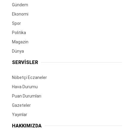
Gündem
Ekonomi
Spor
Politika
Magazin
Dünya
SERVİSLER
Nöbetçi Eczaneler
Hava Durumu
Puan Durumları
Gazeteler
Yayınlar
HAKKIMIZDA