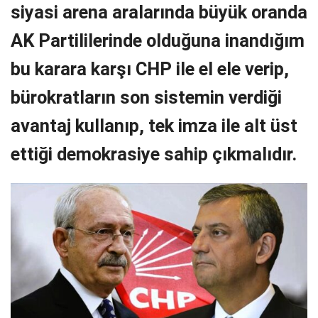
siyasi arena aralarında büyük oranda
AK Partililerinde olduğuna inandığım
bu karara karşı CHP ile el ele verip,
bürokratların son sistemin verdiği
avantaj kullanıp, tek imza ile alt üst
ettiği demokrasiye sahip çıkmalıdır.