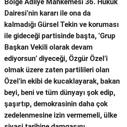
Bölge Adliye Mahkemesi 36. Hukuk
Dairesi’nin kararı ile ona da
kalmadığı Gürsel Tekin ve koruması
ile gideceği partisinde başta, ‘Grup
Başkan Vekili olarak devam
ediyorsun’ diyeceği, Özgür Özel’i
olmak üzere zaten partilileri olan
Özel’in ekibi de kucaklayarak, bakan
beyi, beni ve tüm dünyayı şok edip,
şaşırtıp, demokrasinin daha çok
zedelenmesine izin vermemeli, ülke
siyasi tarihine damgasını