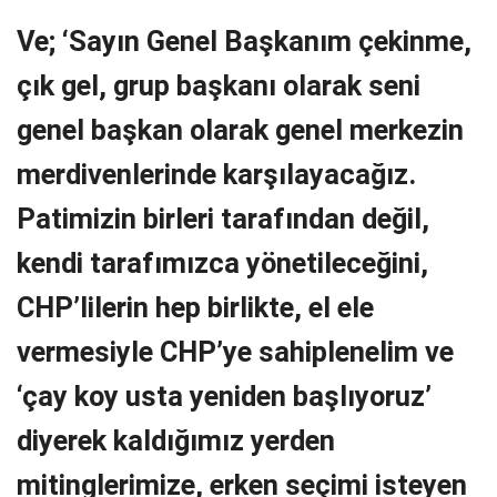
Ve; ‘Sayın Genel Başkanım çekinme,
çık gel, grup başkanı olarak seni
genel başkan olarak genel merkezin
merdivenlerinde karşılayacağız.
Patimizin birleri tarafından değil,
kendi tarafımızca yönetileceğini,
CHP’lilerin hep birlikte, el ele
vermesiyle CHP’ye sahiplenelim ve
‘çay koy usta yeniden başlıyoruz’
diyerek kaldığımız yerden
mitinglerimize, erken seçimi isteyen