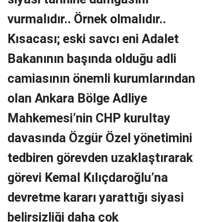
vurmalıdır.. Örnek olmalıdır..
Kısacası; eski savcı eni Adalet
Bakanının başında olduğu adli
camiasının önemli kurumlarından
olan Ankara Bölge Adliye
Mahkemesi’nin CHP kurultay
davasında Özgür Özel yönetimini
tedbiren görevden uzaklaştırarak
görevi Kemal Kılıçdaroğlu’na
devretme kararı yarattığı siyasi
belirsizliği daha çok