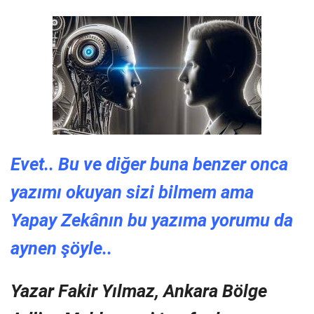
Evet.. Bu ve diğer buna benzer onca
yazımı okuyan sizi bilmem ama
Yapay Zekânın bu yazıma yorumu da
aynen şöyle..
Yazar Fakir Yılmaz, Ankara Bölge