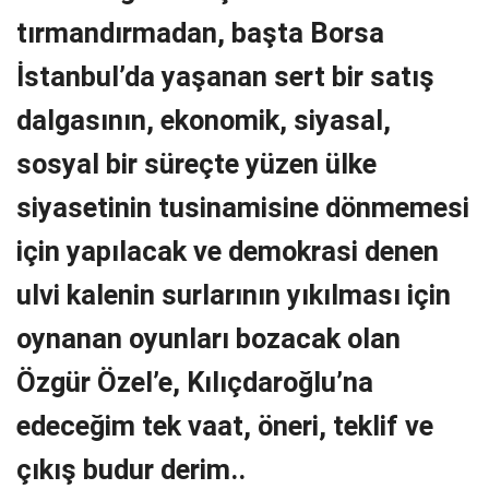
tırmandırmadan, başta Borsa
İstanbul’da yaşanan sert bir satış
dalgasının, ekonomik, siyasal,
sosyal bir süreçte yüzen ülke
siyasetinin tusinamisine dönmemesi
için yapılacak ve demokrasi denen
ulvi kalenin surlarının yıkılması için
oynanan oyunları bozacak olan
Özgür Özel’e, Kılıçdaroğlu’na
edeceğim tek vaat, öneri, teklif ve
çıkış budur derim..