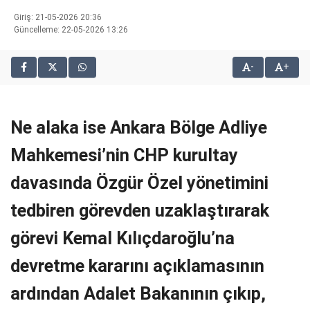
bonusu
Giriş: 21-05-2026 20:36
veren
Güncelleme: 22-05-2026 13:26
siteler
2025
-
+
deneme
bonusu
veren
siteler
Ne alaka ise Ankara Bölge Adliye
editorbet
giriş
Mahkemesi’nin CHP kurultay
davasında Özgür Özel yönetimini
tedbiren görevden uzaklaştırarak
görevi Kemal Kılıçdaroğlu’na
devretme kararını açıklamasının
ardından Adalet Bakanının çıkıp,