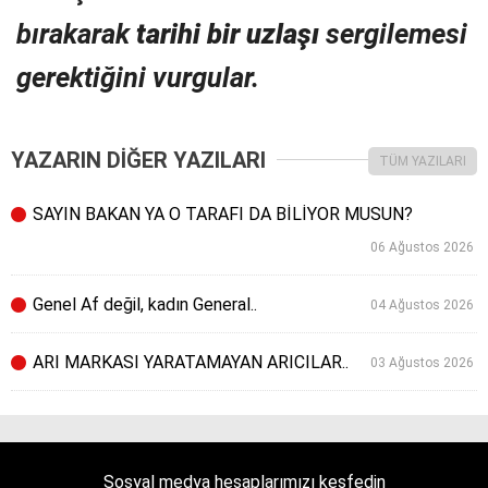
bırakarak
tarihi bir uzlaşı
sergilemesi
gerektiğini vurgular.
YAZARIN DİĞER YAZILARI
TÜM YAZILARI
SAYIN BAKAN YA O TARAFI DA BİLİYOR MUSUN?
06 Ağustos 2026
Genel Af değil, kadın General..
04 Ağustos 2026
ARI MARKASI YARATAMAYAN ARICILAR..
03 Ağustos 2026
Sosyal medya hesaplarımızı keşfedin