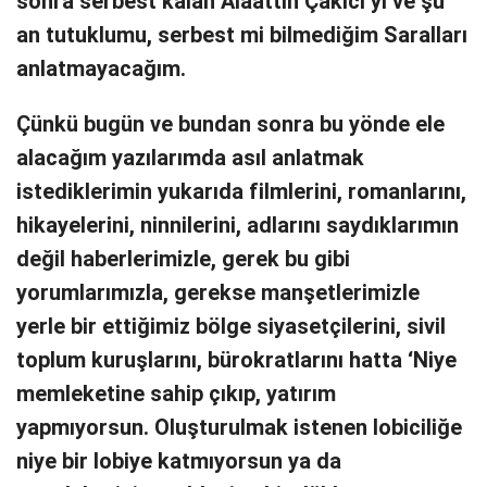
sonra serbest kalan Alaattin Çakıcı’yı ve şu
an tutuklumu, serbest mi bilmediğim Saralları
anlatmayacağım.
Çünkü bugün ve bundan sonra bu yönde ele
alacağım yazılarımda asıl anlatmak
istediklerimin yukarıda filmlerini, romanlarını,
hikayelerini, ninnilerini, adlarını saydıklarımın
değil haberlerimizle, gerek bu gibi
yorumlarımızla, gerekse manşetlerimizle
yerle bir ettiğimiz bölge siyasetçilerini, sivil
toplum kuruşlarını, bürokratlarını hatta ‘Niye
memleketine sahip çıkıp, yatırım
yapmıyorsun. Oluşturulmak istenen lobiciliğe
niye bir lobiye katmıyorsun ya da