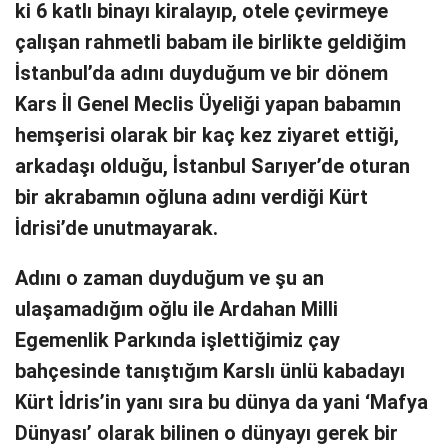
ki 6 katlı binayı kiralayıp, otele çevirmeye
çalışan rahmetli babam ile birlikte geldiğim
İstanbul’da adını duyduğum ve bir dönem
Kars İl Genel Meclis Üyeliği yapan babamın
hemşerisi olarak bir kaç kez ziyaret ettiği,
arkadaşı olduğu, İstanbul Sarıyer’de oturan
bir akrabamın oğluna adını verdiği Kürt
İdrisi’de unutmayarak.
Adını o zaman duyduğum ve şu an
ulaşamadığım oğlu ile Ardahan Milli
Egemenlik Parkında işlettiğimiz çay
bahçesinde tanıştığım Karslı ünlü kabadayı
Kürt İdris’in yanı sıra bu dünya da yani ‘Mafya
Dünyası’ olarak bilinen o dünyayı gerek bir