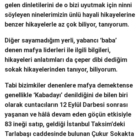
gelen dinletilerini de o bizi uyutmak için ninni
söyleyen ninelerimizin ünlü hayali hikayelerine
benzer hikayelerle az çok biliyor, tanıyorum.
Diğer sayamadığım yerli, yabancı ‘baba’
denen mafya liderleri ile ilgili bilgileri,
hikayeleri anlatımları da çeper dibi dediğim
sokak hikayelerinden tanıyor, biliyorum.
Tabi bizimkiler denenlere mafya demektense
genellikle ‘Kabadayı’ denildiğini de bilen biri
olarak cuntacıların 12 Eylül Darbesi sonrası
yaşanan ve hâlâ devam eden göçün etkisiyle
83 ineği satıp, geldiği İstanbul Taksim’deki
Tarlabaşı caddesinde bulunan Çukur Sokakta