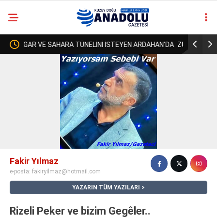
 ARDAHAN’DA
ZURMAL’IN 7 TOSNUNU BULAN JANDARMA,
Bad
casino
KENDİSİNE
URLULARIN 13 İNEĞİNİDE BULACAK MI?!.
siteleri
deneme
bonusu
veren
siteler
deneme
bonusu
veren
siteler
Fakir Yılmaz
2025
e-posta:
fakiryilmaz@hotmail.com
deneme
bonusu
YAZARIN TÜM YAZILARI
veren
siteler
Rizeli Peker ve bizim Gegêler..
deneme