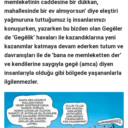
memleketinin caddesine bir dükkan,
mahallesinde bir ev almıyorsun’ diye eleştiri
yağmuruna tuttuğumuz iş insanlarımızı
konuşurken, yazarken bu bizden olan Gegêler
de ‘Gegêlik’ havaları ile kazandıklarına yeni
kazanımlar katmaya devam ederken tutum ve
davranışları ile de ‘bana ne memleketten der’
ve kendilerine saygıyla gegê (amca) diyen
insanlarıyla olduğu gibi bölgede yaşananlarla
ilgilenmezler.