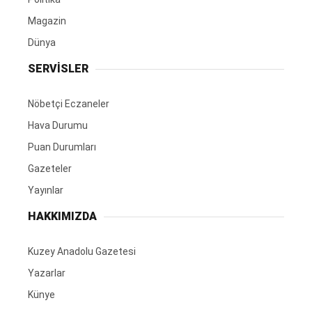
Magazin
Dünya
SERVİSLER
Nöbetçi Eczaneler
Hava Durumu
Puan Durumları
Gazeteler
Yayınlar
HAKKIMIZDA
Kuzey Anadolu Gazetesi
Yazarlar
Künye