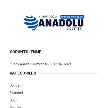
GÖRÜNTÜLENME
Kuzey Anadolu Gazetesi
- 831.236 views
KATEGORİLER
Gündem
Ekonomi
Spor
Politika