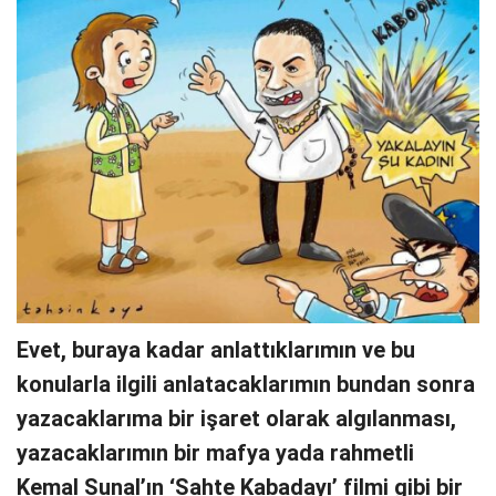
Evet, buraya kadar anlattıklarımın ve bu
konularla ilgili anlatacaklarımın bundan sonra
yazacaklarıma bir işaret olarak algılanması,
yazacaklarımın bir mafya yada rahmetli
Kemal Sunal’ın ‘Sahte Kabadayı’ filmi gibi bir