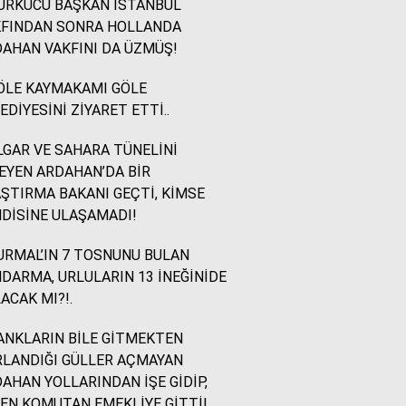
ÜRKÜCÜ BAŞKAN İSTANBUL
KFINDAN SONRA HOLLANDA
İsmail Ögeday
AHAN VAKFINI DA ÜZMÜŞ!
Blok Mermer Fuarı ve
Kaçırılmaması Gereken
ÖLE KAYMAKAMI GÖLE
Bir Fırsat
EDİYESİNİ ZİYARET ETTİ..
GAR VE SAHARA TÜNELİNİ
Sevinç Akçetin
EYEN ARDAHAN’DA BİR
Sevgi Yetmez, Alan
ŞTIRMA BAKANI GEÇTİ, KİMSE
Açmak Gerekir..
DİSİNE ULAŞAMADI!
RMAL’IN 7 TOSNUNU BULAN
Yazıcıoğlu Ümit
DARMA, URLULARIN 13 İNEĞİNİDE
Rahmi Koç ve Binali
ACAK MI?!.
Yıldırım
NKLARIN BİLE GİTMEKTEN
LANDIĞI GÜLLER AÇMAYAN
Sinan KARAÇAY
AHAN YOLLARINDAN İŞE GİDİP,
CHP NE YAPMALI?
EN KOMUTAN EMEKLİYE GİTTİ!