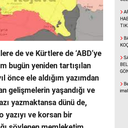
A
HAB
TIK
BA
KOÇ
lere de ve Kürtlere de ‘ABD’ye
SA
m bugün yeniden tartışılan
BEL
GÖ
yıl önce ele aldığım yazımdan
Be
an gelişmelerin yaşandığı ve
ima
yazı yazmaktansa dünü de,
o yazıyı ve korsan bir
acağı söylenen memleketim