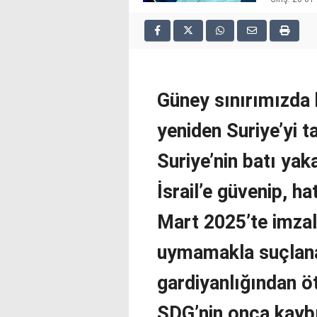
2025
deneme
bonusu
veren
siteler
deneme
Güney sınırımızda 
bonusu
veren
yeniden Suriye’yi t
siteler
2025
deneme
Suriye’nin batı ya
bonusu
veren
İsrail’e güvenip, h
siteler
editorbet
Mart 2025’te imza
giriş
uymamakla suçlana
gardiyanlığından ö
SDG’nin onca kaybı