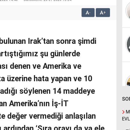
-
+
bulunan Irak’tan sonra şimdi
artıştığımız şu günlerde
kası denen ve Amerika ve
ata üzerine hata yapan ve 10
ladığı söylenen 14 maddeye
SO
n Amerika’nın İş-İT
MÜ
te değer vermediği anlaşılan
EVL
 ardından ‘Sıra orayı da ya ele