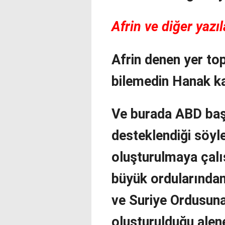
Afrin ve diğer yazıl
Afrin denen yer to
bilemedin Hanak ka
Ve burada ABD baş
desteklendiği söyl
oluşturulmaya çalış
büyük ordularından 
ve Suriye Ordusuna
oluşturulduğu alene