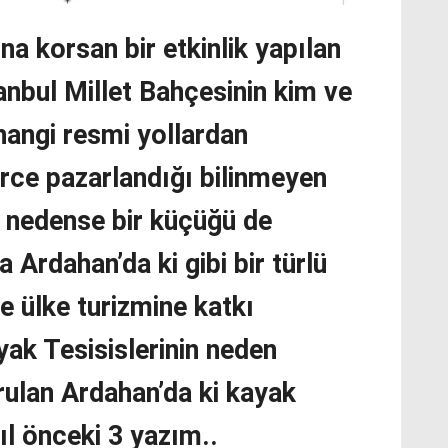
na korsan bir etkinlik yapılan
tanbul Millet Bahçesinin kim ve
hangi resmi yollardan
rce pazarlandığı bilinmeyen
 nedense bir küçüğü de
 Ardahan’da ki gibi bir türlü
ve ülke turizmine katkı
ak Tesisislerinin neden
rulan Ardahan’da ki kayak
7 yıl önceki 3 yazım..