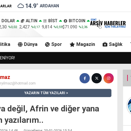
14.9
°
ARDAHAN
ZARLAR
DOLAR
ALTIN
BİST
BITCOIN
2,30
2,427
9,814
$71.090
%0,02
%0,17
%0,59
%2,36
itika
Dünya
Spor
Magazin
Sağlık
 GÖLE BELEDİYESİNİ ZİYARET ETTİ..
ılmaz
iryilmaz@hotmail.com
YAZARIN TÜM YAZILARI
a değil, Afrin ve diğer yana
 yazılarım..
1-2026 14:48
Güncelleme: 20-01-2026 15:54