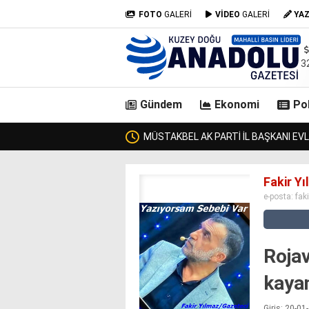
FOTO
GALERİ
VİDEO
GALERİ
YA
3
Gündem
Ekonomi
Pol
GÖLE KAYMAKAMI
casino
Fakir Y
siteleri
e-posta:
fak
deneme
bonusu
veren
siteler
Rojav
deneme
bonusu
kayan
veren
siteler
Giriş: 20-0