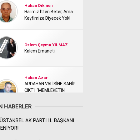
Hakan Dikmen
Halimiz İtten Beter, Ama
Keyfimize Diyecek Yok!
Özlem Şeyma YILMAZ
Kalem Emaneti..
Hakan Azar
ARDAHAN VALİSİNE SAHİP
ÇIKTI: “MEMLEKETİN
TANITIMI KİMİ NEDEN
RAHATSIZ ETTİ?”
N HABERLER
STAKBEL AK PARTİ İL BAŞKANI
Rodi Baz
ENİYOR!
İÇİMDEKİ ŞEHİR..