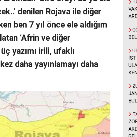
T
VA
ek..’ denilen Rojava ile diğer
ARD
ken ben 7 yıl önce ele aldığım
G
atan ‘Afrin ve diğer
BEL
 üç yazımı irili, ufaklı
UL
İST
 kez daha yayınlamayı daha
ULA
KEN
ZU
JAN
BUL
TA
ZOR
ARD
GEL