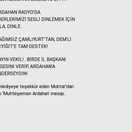
RDAHAN RADYO’DA
Murat Akkuş
ERLERİMİZİ SESLİ DİNLEMEK İÇİN
Bin Yılların Kürt Efsanesi:
LA, DİNLE..
NEWROZ
ĞIMSIZ ÇAMLIYURT’TAN, DEM’Lİ
YİĞİT’E TAM DESTEK!
HUKUKÇU GÖZÜYLE
Aç ile Taç Arasında:
YIN VEKİL!.. BİRDE İL BAŞKANI
İSLAM DÜNYASININ
GESİNİ VERİP, ARDAHAN’A
BUMERANGI
NDERSEYDİN!
lediyeye teşekkür eden Muhtar’dan
Tülay Dikmen
lı ‘Muhteşemsin Ardahan’ mesajı..
BAŞKA AÇIKLAMASI
OLAMAZ; SİZİ DE
ÜFÜRDÜLER: OKULA
GELEN GİZEMLİ KİŞİ