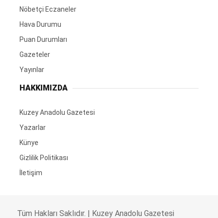
Nöbetçi Eczaneler
Hava Durumu
Puan Durumları
Gazeteler
Yayınlar
HAKKIMIZDA
Kuzey Anadolu Gazetesi
Yazarlar
Künye
Gizlilik Politikası
İletişim
Tüm Hakları Saklıdır. |
Kuzey Anadolu Gazetesi