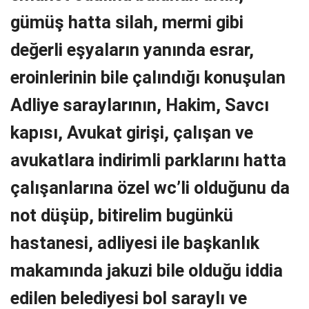
gümüş hatta silah, mermi gibi
değerli eşyaların yanında esrar,
eroinlerinin bile çalındığı konuşulan
Adliye saraylarının, Hakim, Savcı
kapısı, Avukat girişi, çalışan ve
avukatlara indirimli parklarını hatta
çalışanlarına özel wc’li olduğunu da
not düşüp, bitirelim bugünkü
hastanesi, adliyesi ile başkanlık
makamında jakuzi bile olduğu iddia
edilen belediyesi bol saraylı ve