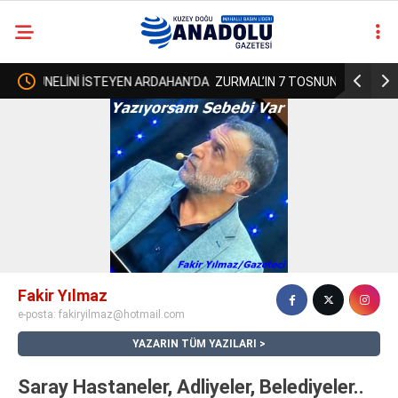
AHAN’DA
ZURMAL’IN 7 TOSNUNU BULAN JANDARMA,
HAVA BA
casino
İSİNE
URLULARIN 13 İNEĞİNİDE BULACAK MI?!.
OLDU!
siteleri
deneme
bonusu
veren
siteler
deneme
bonusu
veren
siteler
Fakir Yılmaz
2025
e-posta:
fakiryilmaz@hotmail.com
deneme
bonusu
YAZARIN TÜM YAZILARI
veren
siteler
Saray Hastaneler, Adliyeler, Belediyeler..
deneme