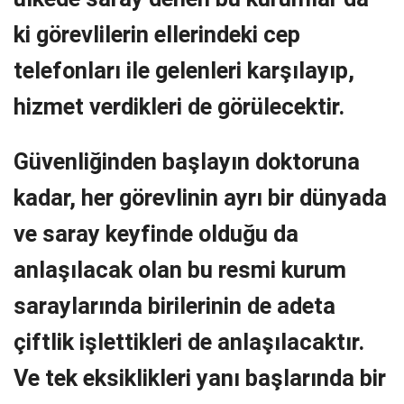
ki görevlilerin ellerindeki cep
telefonları ile gelenleri karşılayıp,
hizmet verdikleri de görülecektir.
Güvenliğinden başlayın doktoruna
kadar, her görevlinin ayrı bir dünyada
ve saray keyfinde olduğu da
anlaşılacak olan bu resmi kurum
saraylarında birilerinin de adeta
çiftlik işlettikleri de anlaşılacaktır.
Ve tek eksiklikleri yanı başlarında bir