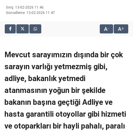
bonusu
Giriş: 13-02-2026 11:46
veren
Güncelleme: 13-02-2026 11:47
siteler
2025
-
+
deneme
bonusu
veren
siteler
Mevcut sarayımızın dışında bir çok
editorbet
giriş
sarayın varlığı yetmezmiş gibi,
adliye, bakanlık yetmedi
atanmasının yoğun bir şekilde
bakanın başına geçtiği Adliye ve
hasta garantili otoyollar gibi hizmeti
ve otoparkları bir hayli pahalı, paralı