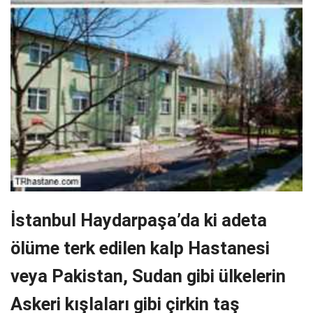
İstanbul Haydarpaşa’da ki adeta
ölüme terk edilen kalp Hastanesi
veya Pakistan, Sudan gibi ülkelerin
Askeri kışlaları gibi çirkin taş