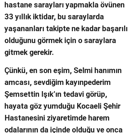
hastane sarayları yapmakla övünen
33 yıllık iktidar, bu saraylarda
yaşananları takipte ne kadar başarılı
olduğunu görmek için o saraylara
gitmek gerekir.
Çünkü, en son eşim, Selmi hanımın
amcası, sevdiğim kayınpederim
Şemsettin Işık’ın tedavi görüp,
hayata göz yumduğu Kocaeli Şehir
Hastanesini ziyaretimde harem
odalarının da içinde olduğu ve onca