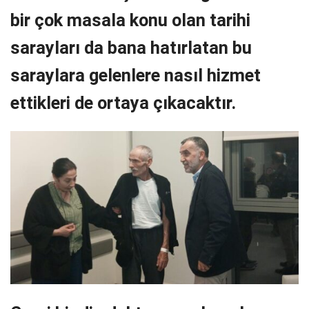
bir çok masala konu olan tarihi
sarayları da bana hatırlatan bu
saraylara gelenlere nasıl hizmet
ettikleri de ortaya çıkacaktır.