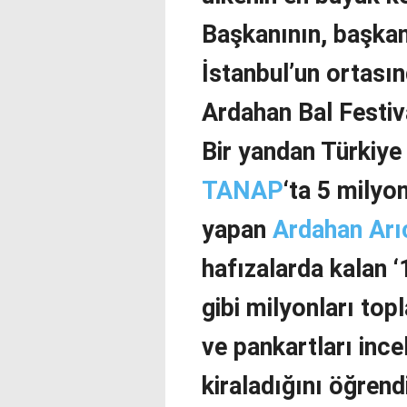
Başkanının, başkanl
İstanbul’un ortası
Ardahan Bal Festiva
Bir yandan Türkiye 
TANAP
‘ta 5 milyo
yapan
Ardahan Arıcı
hafızalarda kalan ‘
gibi milyonları top
ve pankartları inc
kiraladığını öğren