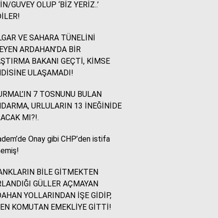
İN/GUVEY OLUP ‘BİZ YERİZ..’
İLER!
İsmail Ögeday
Blok Mermer Fuarı ve
GAR VE SAHARA TÜNELİNİ
Kaçırılmaması Gereken
EYEN ARDAHAN’DA BİR
Bir Fırsat
ŞTIRMA BAKANI GEÇTİ, KİMSE
DİSİNE ULAŞAMADI!
Sevinç Akçetin
RMAL’IN 7 TOSNUNU BULAN
Sevgi Yetmez, Alan
DARMA, URLULARIN 13 İNEĞİNİDE
Açmak Gerekir..
ACAK MI?!.
dem’de Onay gibi CHP’den istifa
Yazıcıoğlu Ümit
emiş!
Rahmi Koç ve Binali
Yıldırım
NKLARIN BİLE GİTMEKTEN
LANDIĞI GÜLLER AÇMAYAN
AHAN YOLLARINDAN İŞE GİDİP,
Sinan KARAÇAY
EN KOMUTAN EMEKLİYE GİTTİ!
CHP NE YAPMALI?