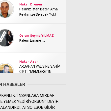
Hakan Dikmen
Halimiz İtten Beter, Ama
Keyfimize Diyecek Yok!
Özlem Şeyma YILMAZ
Kalem Emaneti..
Hakan Azar
ARDAHAN VALİSİNE SAHİP
ÇIKTI: “MEMLEKETİN
TANITIMI KİMİ NEDEN
RAHATSIZ ETTİ?”
N HABERLER
KANLIK, ‘İNSANLARA MIRDAR
Rodi Baz
E YEMEK YEDİRİYORSUN!’ DEYİP,
İÇİMDEKİ ŞEHİR..
ALANDIRDI, ATSO ESOB GİDİP,