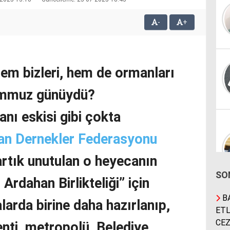
-
+
hem bizleri, hem de ormanları
emmuz günüydü?
nı eskisi gibi çokta
an Dernekler Federasyonu
rtık unutulan o heyecanın
SO
Ardahan Birlikteliği” için
BA
arda birine daha hazırlanıp,
ETL
CEZ
enti, metropolü, Belediye