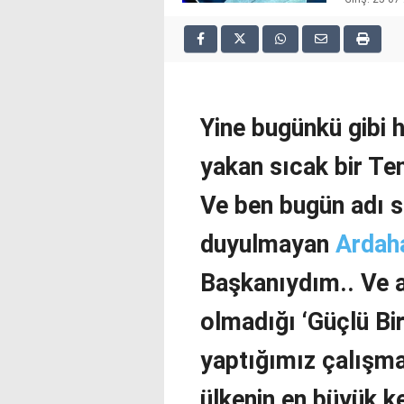
2025
deneme
bonusu
veren
siteler
deneme
Yine bugünkü gibi 
bonusu
veren
yakan sıcak bir T
siteler
2025
deneme
Ve ben bugün adı sa
bonusu
veren
duyulmayan
Ardah
siteler
editorbet
Başkanıydım.. Ve a
giriş
olmadığı ‘Güçlü Bir 
yaptığımız çalışmal
ülkenin en büyük k