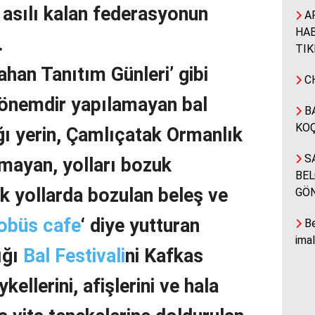
 asılı kalan federasyonun
A
HAB
.
TIK
han Tanıtım Günleri’ gibi
CH
dönemdir yapılamayan bal
BA
KOÇ
ığı yerin, Çamlıçatak Ormanlık
SA
amayan, yolları bozuk
BEL
 yollarda bozulan beleş ve
GÖ
obüs cafe
‘ diye yutturan
Be
ima
ığı
Bal Festivali
ni Kafkas
kellerini, afişlerini ve hala