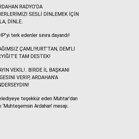
RDAHAN RADYO’DA
ERLERİMİZİ SESLİ DİNLEMEK İÇİN
Murat Akkuş
LA, DİNLE..
Bin Yılların Kürt Efsanesi:
NEWROZ
P’yi terk edenler sınıra dayandı!
ĞIMSIZ ÇAMLIYURT’TAN, DEM’Lİ
HUKUKÇU GÖZÜYLE
YİĞİT’E TAM DESTEK!
Aç ile Taç Arasında:
İSLAM DÜNYASININ
YIN VEKİL!.. BİRDE İL BAŞKANI
BUMERANGI
GESİNİ VERİP, ARDAHAN’A
NDERSEYDİN!
Tülay Dikmen
lediyeye teşekkür eden Muhtar’dan
BAŞKA AÇIKLAMASI
OLAMAZ; SİZİ DE
lı ‘Muhteşemsin Ardahan’ mesajı..
ÜFÜRDÜLER: OKULA
GELEN GİZEMLİ KİŞİ