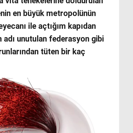
 vita tenekelerine doldurulan
enin en büyük metropolünün
eyecanı ile açtığım kapıdan
ün adı unutulan federasyon gibi
runlarından tüten bir kaç