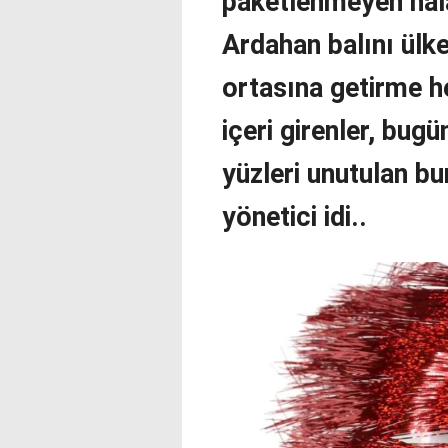
paketlenmeyen hala
Ardahan balını ülk
ortasına getirme h
içeri girenler, bug
yüzleri unutulan bu
yönetici idi..