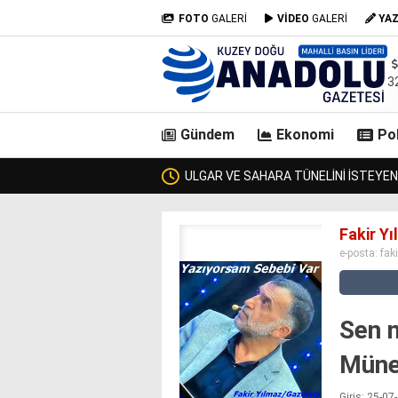
FOTO
GALERİ
VİDEO
GALERİ
YA
3
Gündem
Ekonomi
Pol
DAHAN’DA BİR ULAŞTIRMA BAKANI GEÇTİ, KİMSE KENDİSİNE ULAŞAMAD
casino
Fakir Y
siteleri
e-posta:
fak
deneme
bonusu
veren
siteler
Sen 
deneme
bonusu
Müne
veren
siteler
Giriş: 25-0