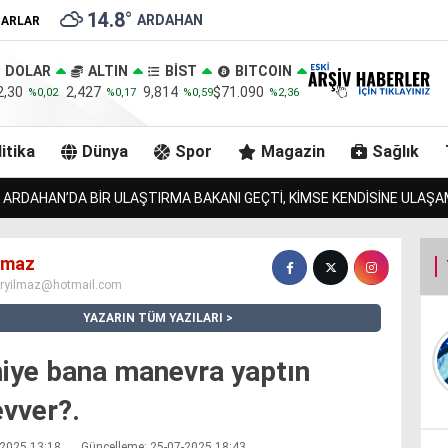
14.8
°
ARDAHAN
ZARLAR
DOLAR
ALTIN
BİST
BITCOIN
2,30
2,427
9,814
$71.090
%0,02
%0,17
%0,59
%2,36
itika
Dünya
Spor
Magazin
Sağlık
I!
ZURMAL’IN 7 TOSNUNU BULAN JANDARMA, URLULARIN 
ılmaz
iryilmaz@hotmail.com
YAZARIN TÜM YAZILARI
niye bana manevra yaptın
vver?.
7-2025 13:18
Güncelleme: 25-07-2025 18:43