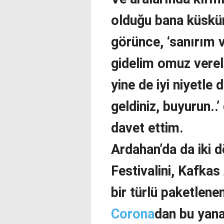
olduğu bana küskün
görünce, ‘sanırım v
gidelim omuz vereli
yine de iyi niyetle
geldiniz, buyurun..
davet ettim.
Ardahan’da da iki 
Festivalini, Kafkas 
bir türlü paketlen
Corona
dan bu yana