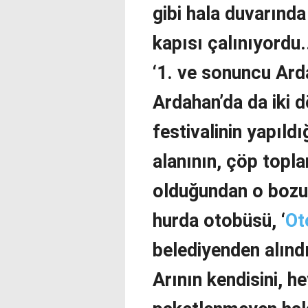
gibi hala duvarında
kapısı çalınıyordu.
‘1. ve sonuncu Arda
Ardahan’da da iki 
festivalinin yapıld
alanının, çöp topl
olduğundan o bozuk
hurda otobüsü, ‘
Ot
belediyenden alınd
Arının kendisini, hey