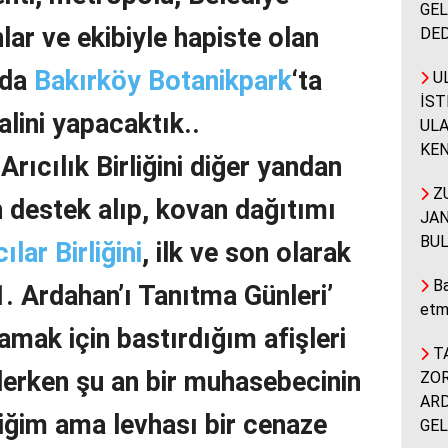
GEL
ar ve ekibiyle hapiste olan
DED
nda
Bakırköy Botanikpark
‘ta
UL
İST
lini yapacaktık..
ULA
KEN
Arıcılık Birliğini diğer yandan
ZU
n destek alıp, kovan dağıtımı
JAN
BUL
lar Birliğini
, ilk ve son olarak
Ba
1. Ardahan’ı Tanıtma Günleri’
etm
lamak için bastırdığım afişleri
TA
elerken şu an bir muhasebecinin
ZOR
ARD
diğim ama levhası bir cenaze
GEL