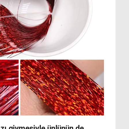
ızı giymesiyle ünlünün de