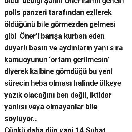
öldü’ dediği Şahin Öner isimli gencin
polis panzeri tarafından ezilerek
öldüğünü bile görmezden gelmesi
gibi Öner’i barışa kurban eden
duyarlı basın ve aydınların yanı sıra
kamuoyunun ‘ortam gerilmesin’
diyerek kalbine gömdüğü bu yeni
sürecin heba olması halinde ülkeye
yazık olacağını ben değil, iktidar
yanlısı veya olmayanlar bile
söylüyor..
Çünkü daha dün yani 14 Şubat