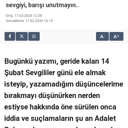
sevgiyi, barışı unutmayın..
bonusu
veren
Giriş: 17-02-2026 12:38
siteler
Güncelleme: 17-02-2026 16:19
2025
deneme
bonusu
-
+
veren
siteler
editorbet
Bugünkü yazımı, geride kalan 14
giriş
Şubat Sevgililer günü ele almak
isteyip, yazamadığım düşüncelerime
bırakmayı düşünürken nerden
estiyse hakkında öne sürülen onca
iddia ve suçlamaların şu an Adalet