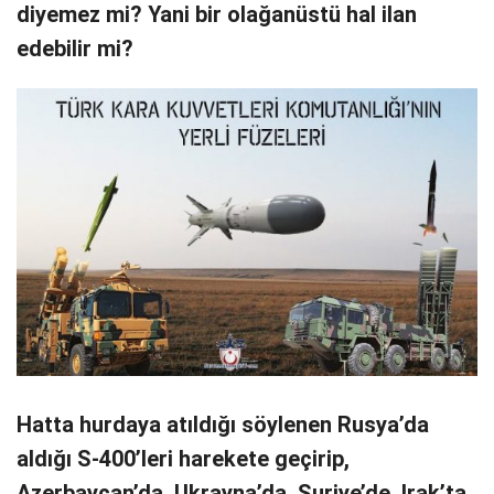
diyemez mi? Yani bir olağanüstü hal ilan
edebilir mi?
Hatta hurdaya atıldığı söylenen Rusya’da
aldığı S-400’leri harekete geçirip,
Azerbaycan’da, Ukrayna’da, Suriye’de, Irak’ta