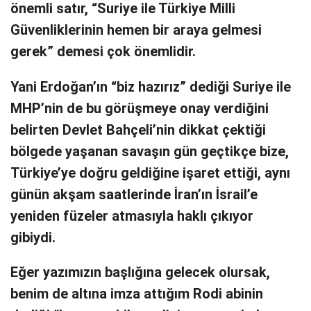
önemli satır, “Suriye ile Türkiye Milli
Güvenliklerinin hemen bir araya gelmesi
gerek” demesi çok önemlidir.
Yani Erdoğan’ın “biz hazırız” dediği Suriye ile
MHP’nin de bu görüşmeye onay verdiğini
belirten Devlet Bahçeli’nin dikkat çektiği
bölgede yaşanan savaşın gün geçtikçe bize,
Türkiye’ye doğru geldiğine işaret ettiği, aynı
günün akşam saatlerinde İran’ın İsrail’e
yeniden füzeler atmasıyla haklı çıkıyor
gibiydi.
Eğer yazımızın başlığına gelecek olursak,
benim de altına imza attığım Rodi abinin