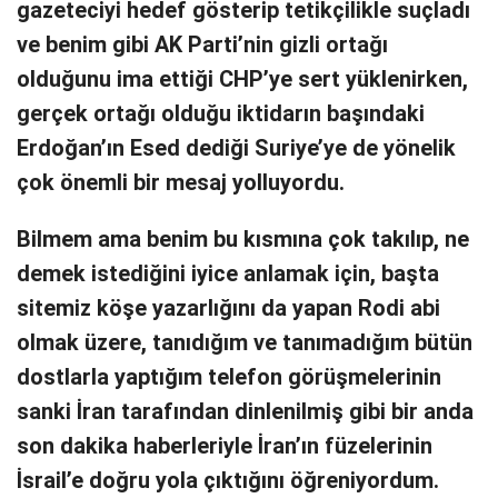
gazeteciyi hedef gösterip tetikçilikle suçladı
ve benim gibi AK Parti’nin gizli ortağı
olduğunu ima ettiği CHP’ye sert yüklenirken,
gerçek ortağı olduğu iktidarın başındaki
Erdoğan’ın Esed dediği Suriye’ye de yönelik
çok önemli bir mesaj yolluyordu.
Bilmem ama benim bu kısmına çok takılıp, ne
demek istediğini iyice anlamak için, başta
sitemiz köşe yazarlığını da yapan Rodi abi
olmak üzere, tanıdığım ve tanımadığım bütün
dostlarla yaptığım telefon görüşmelerinin
sanki İran tarafından dinlenilmiş gibi bir anda
son dakika haberleriyle İran’ın füzelerinin
İsrail’e doğru yola çıktığını öğreniyordum.