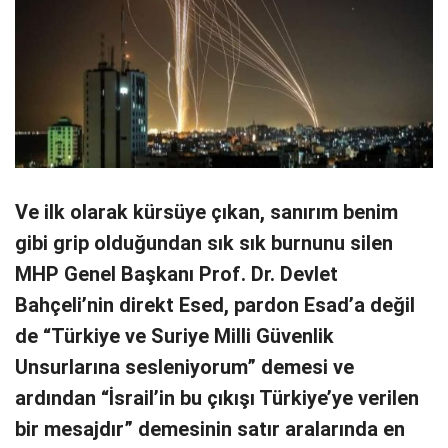
Ve ilk olarak kürsüye çıkan, sanırım benim
gibi grip olduğundan sık sık burnunu silen
MHP Genel Başkanı Prof. Dr. Devlet
Bahçeli’nin direkt Esed, pardon Esad’a değil
de “Türkiye ve Suriye Milli Güvenlik
Unsurlarına sesleniyorum” demesi ve
ardından “İsrail’in bu çıkışı Türkiye’ye verilen
bir mesajdır” demesinin satır aralarında en