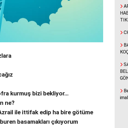
A
HAB
TIK
CH
BA
KOÇ
zlara
SA
BEL
cağız
GÖ
Be
ofra kurmuş bizi bekliyor…
ima
en ne?
zrail ile ittifak edip ha bire götüme
buren basamakları çıkıyorum