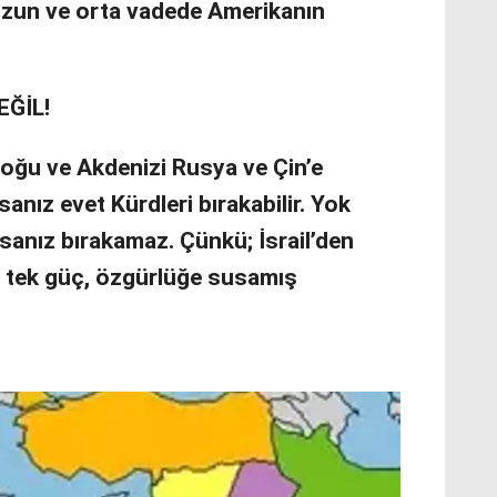
uzun ve orta vadede Amerikanın
DEĞİL!
doğu ve Akdenizi Rusya ve Çin’e
nız evet Kürdleri bırakabilir. Yok
anız bırakamaz. Çünkü; İsrail’den
i tek güç, özgürlüğe susamış