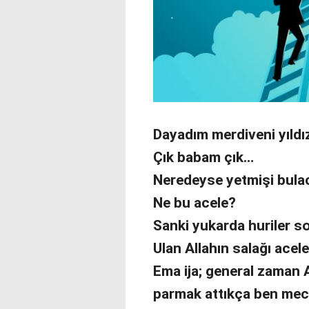
Dayadım merdiveni yıldı
Çık babam çık…
Neredeyse yetmişi bula
Ne bu acele?
Sanki yukarda huriler s
Ulan Allahın salağı acel
Ema ija; general zaman A
parmak attıkça ben mec