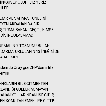
İN/GUVEY OLUP BİZ YERİZ
İLER!
İsmail Ögeday
Blok Mermer Fuarı ve
GAR VE SAHARA TÜNELİNİ
Kaçırılmaması Gereken
EYEN ARDAHAN’DA BİR
Bir Fırsat
ŞTIRMA BAKANI GEÇTİ, KİMSE
DİSİNE ULAŞAMADI!
Sevinç Akçetin
RMAL’IN 7 TOSNUNU BULAN
Sevgi Yetmez, Alan
DARMA, URLULARIN 13 İNEĞİNİDE
Açmak Gerekir..
ACAK MI?!.
dem’de Onay gibi CHP’den istifa
Yazıcıoğlu Ümit
emiş!
Rahmi Koç ve Binali
Yıldırım
NKLARIN BİLE GİTMEKTEN
LANDIĞI GÜLLER AÇMAYAN
AHAN YOLLARINDAN İŞE GİDİP,
Sinan KARAÇAY
EN KOMUTAN EMEKLİYE GİTTİ!
CHP NE YAPMALI?