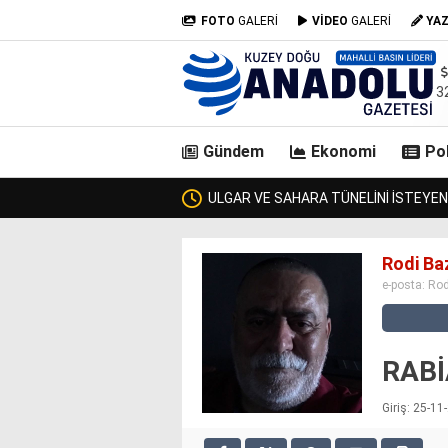
FOTO
GALERİ
VİDEO
GALERİ
YA
3
Gündem
Ekonomi
Pol
ANI GEÇTİ, KİMSE KENDİSİNE ULAŞAMADI!
ZURMAL’IN 7
casino
Rodi Ba
siteleri
e-posta:
Ro
deneme
bonusu
veren
siteler
RABİ
deneme
bonusu
Giriş: 25-1
veren
siteler