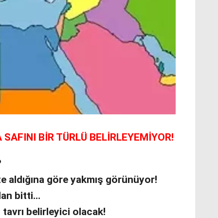
SAFINI BİR TÜRLÜ BELİRLEYEMİYOR!
?
e aldığına göre yakmış görünüyor!
an bitti…
tavrı belirleyici olacak!