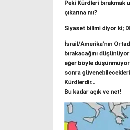
Peki Kürdleri bırakmak 
çıkarına mı?
Siyaset bilimi diyor ki; 
İsrail/Amerika’nın Orta
bırakacağını düşünüyorsa
eğer böyle düşünmüyors
sonra güvenebilecekler
Kürdlerdir…
Bu kadar açık ve net!