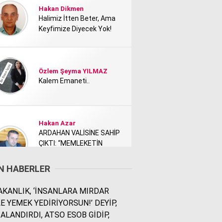
Hakan Dikmen
Halimiz İtten Beter, Ama
Keyfimize Diyecek Yok!
Özlem Şeyma YILMAZ
Kalem Emaneti..
Hakan Azar
ARDAHAN VALİSİNE SAHİP
ÇIKTI: “MEMLEKETİN
TANITIMI KİMİ NEDEN
RAHATSIZ ETTİ?”
N HABERLER
KANLIK, ‘İNSANLARA MIRDAR
Rodi Baz
E YEMEK YEDİRİYORSUN!’ DEYİP,
İÇİMDEKİ ŞEHİR..
ALANDIRDI, ATSO ESOB GİDİP,