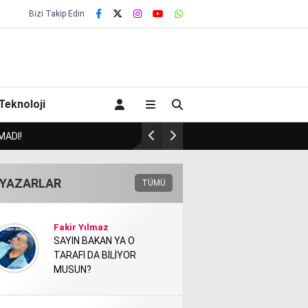
Bizi Takip Edin
Teknoloji
Badem’de Onay gibi CHP’d
YAZARLAR
TÜMÜ
Fakir Yılmaz
SAYIN BAKAN YA O
TARAFI DA BİLİYOR
MUSUN?