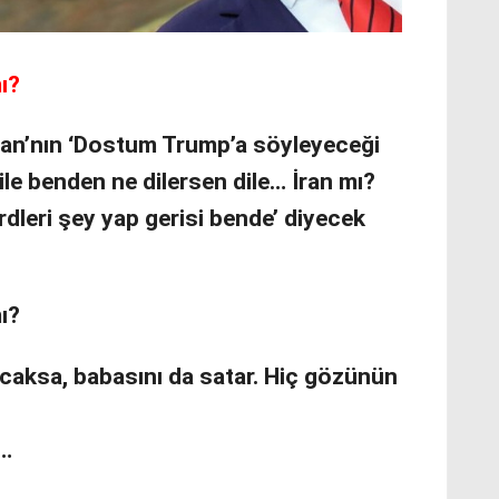
ı?
an’nın ‘Dostum Trump’a söyleyeceği
dile benden ne dilersen dile… İran mı?
dleri şey yap gerisi bende’ diyecek
ı?
acaksa, babasını da satar. Hiç gözünün
n…