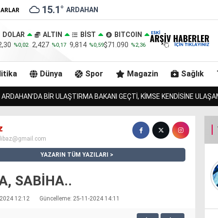
15.1
°
ARDAHAN
ZARLAR
DOLAR
ALTIN
BİST
BITCOIN
2,30
2,427
9,814
$71.090
%0,02
%0,17
%0,59
%2,36
itika
Dünya
Spor
Magazin
Sağlık
 TOSNUNU BULAN JANDARMA, URLULARIN 13 İNEĞİNİDE BULACAK MI?!.
z
dibaz@gmail.com
YAZARIN TÜM YAZILARI
A, SABİHA..
1-2024 12:12
Güncelleme: 25-11-2024 14:11