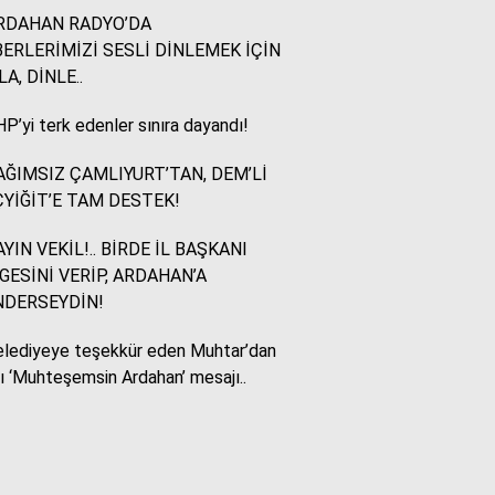
RDAHAN RADYO’DA
ERLERİMİZİ SESLİ DİNLEMEK İÇİN
Murat Akkuş
LA, DİNLE..
Bin Yılların Kürt Efsanesi:
NEWROZ
P’yi terk edenler sınıra dayandı!
ĞIMSIZ ÇAMLIYURT’TAN, DEM’Lİ
HUKUKÇU GÖZÜYLE
YİĞİT’E TAM DESTEK!
Aç ile Taç Arasında:
İSLAM DÜNYASININ
YIN VEKİL!.. BİRDE İL BAŞKANI
BUMERANGI
GESİNİ VERİP, ARDAHAN’A
NDERSEYDİN!
Tülay Dikmen
lediyeye teşekkür eden Muhtar’dan
BAŞKA AÇIKLAMASI
OLAMAZ; SİZİ DE
lı ‘Muhteşemsin Ardahan’ mesajı..
ÜFÜRDÜLER: OKULA
GELEN GİZEMLİ KİŞİ