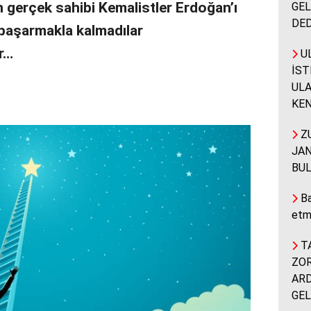
gerçek sahibi Kemalistler Erdoğan’ı
GEL
DED
başarmakla kalmadılar
ar…
UL
İST
ULA
KEN
ZU
JAN
BUL
Ba
etm
TA
ZOR
ARD
GEL