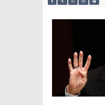
2025
deneme
bonusu
veren
siteler
deneme
bonusu
veren
siteler
2025
deneme
bonusu
veren
siteler
editorbet
giriş