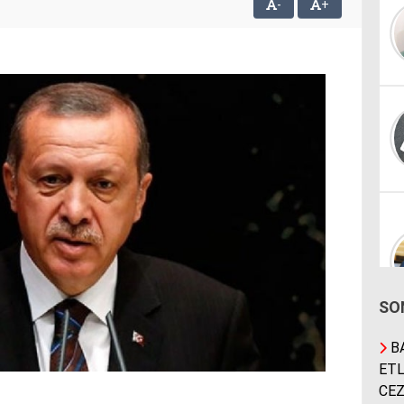
-
+
SO
BA
ETL
CEZ