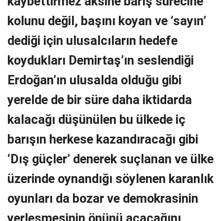
kaybettirmez aksine barış sürecine
kolunu değil, başını koyan ve ‘sayın’
dediği için ulusalcıların hedefe
koydukları Demirtaş’ın seslendiği
Erdoğan’ın ulusalda olduğu gibi
yerelde de bir süre daha iktidarda
kalacağı düşünülen bu ülkede iç
barışın herkese kazandıracağı gibi
‘Dış güçler’ denerek suçlanan ve ülke
üzerinde oynandığı söylenen karanlık
oyunları da bozar ve demokrasinin
yerleşmesinin önünü açacağını