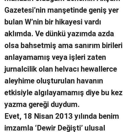
Gazetesi’nin manşetinde geniş yer
bulan W’nin bir hikayesi vardı
aklımda. Ve dünkü yazımda azda
olsa bahsetmiş ama sanırım birileri
anlayamamış veya işleri zaten
jurnalcilik olan helvacı hewallerce
aleyhime oluşturulan havanın
etkisiyle algılayamamış diye bu kez
yazma gereği duydum.
Evet, 18 Nisan 2013 yılında benim
imzamla ‘Dewir Değişti’ ulusal