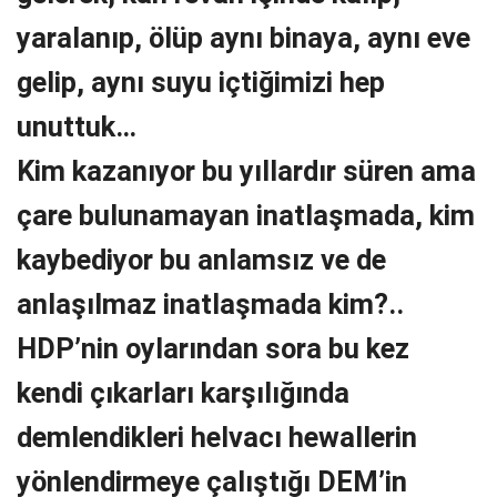
yaralanıp, ölüp aynı binaya, aynı eve
gelip, aynı suyu içtiğimizi hep
unuttuk…
Kim kazanıyor bu yıllardır süren ama
çare bulunamayan inatlaşmada, kim
kaybediyor bu anlamsız ve de
anlaşılmaz inatlaşmada kim?..
HDP’nin oylarından sora bu kez
kendi çıkarları karşılığında
demlendikleri helvacı hewallerin
yönlendirmeye çalıştığı DEM’in