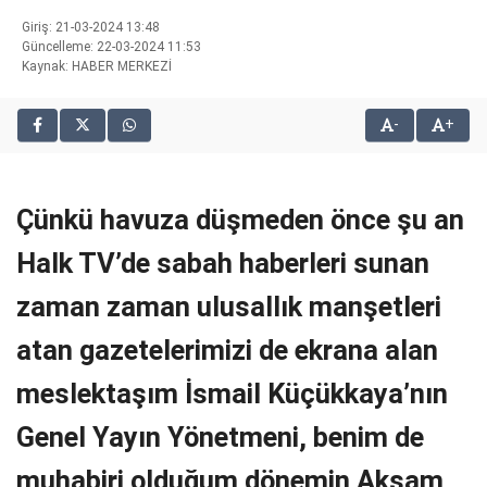
bonusu
Giriş: 21-03-2024 13:48
veren
Güncelleme: 22-03-2024 11:53
siteler
Kaynak: HABER MERKEZİ
2025
deneme
-
+
bonusu
veren
siteler
editorbet
Çünkü havuza düşmeden önce şu an
giriş
Halk TV’de sabah haberleri sunan
zaman zaman ulusallık manşetleri
atan gazetelerimizi de ekrana alan
meslektaşım İsmail Küçükkaya’nın
Genel Yayın Yönetmeni, benim de
muhabiri olduğum dönemin Akşam