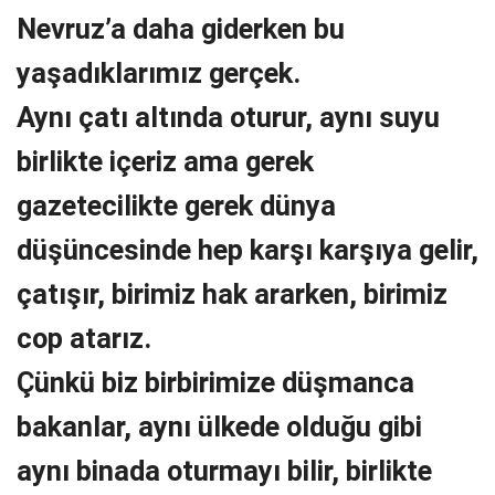
Nevruz’a daha giderken bu
yaşadıklarımız gerçek.
Aynı çatı altında oturur, aynı suyu
birlikte içeriz ama gerek
gazetecilikte gerek dünya
düşüncesinde hep karşı karşıya gelir,
çatışır, birimiz hak ararken, birimiz
cop atarız.
Çünkü biz birbirimize düşmanca
bakanlar, aynı ülkede olduğu gibi
aynı binada oturmayı bilir, birlikte