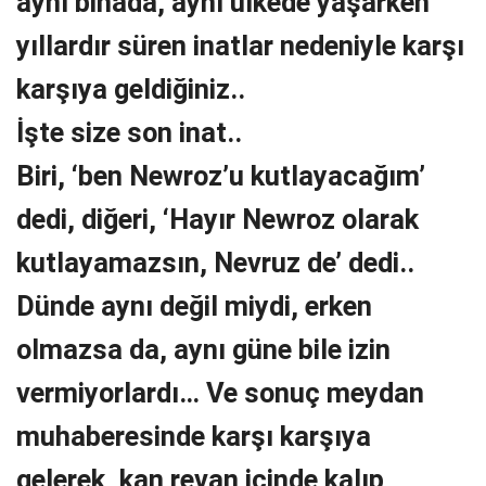
aynı binada, aynı ülkede yaşarken
yıllardır süren inatlar nedeniyle karşı
karşıya geldiğiniz..
İşte size son inat..
Biri, ‘ben Newroz’u kutlayacağım’
dedi, diğeri, ‘Hayır Newroz olarak
kutlayamazsın, Nevruz de’ dedi..
Dünde aynı değil miydi, erken
olmazsa da, aynı güne bile izin
vermiyorlardı… Ve sonuç meydan
muhaberesinde karşı karşıya
gelerek, kan revan içinde kalıp,