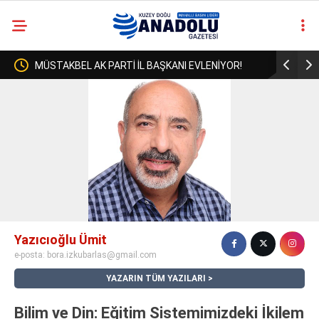
MÜSTAKBEL AK PARTİ İL BAŞKANI EVLENİYOR!
GÖLE KAYM
casino
eri..
ETTİ..
siteleri
deneme
bonusu
veren
siteler
deneme
bonusu
veren
siteler
Yazıcıoğlu Ümit
2025
e-posta:
bora.izkubarlas@gmail.com
deneme
bonusu
YAZARIN TÜM YAZILARI
veren
siteler
Bilim ve Din: Eğitim Sistemimizdeki İkilem
deneme