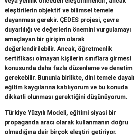
veya yenilik önceden eleştirilmelidir; ancak
eleştirilerin objektif ve bilimsel temele
dayanması gerekir. ÇEDES projesi, çevre
duyarlılığı ve değerlerin önemini vurgulamayı
amaçlayan bir girişim olarak
değerlendirilebilir. Ancak, öğretmenlik
sertifikası olmayan kişilerin sınıflara girmesi
konusunda daha fazla düzenleme ve denetim
gerekebilir. Bununla birlikte, dini temele dayalı
eğitim kaygılarına katılıyorum ve bu konuda
dikkatli olunması gerektiğini düşünüyorum.
Türkiye Yüzyılı Modeli, eğitimi siyasi bir
propaganda aracı olarak kullanmanın doğru
olmadığına dair birçok eleştiri getiriyor.