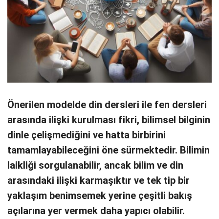
Önerilen modelde din dersleri ile fen dersleri
arasında ilişki kurulması fikri, bilimsel bilginin
dinle çelişmediğini ve hatta birbirini
tamamlayabileceğini öne sürmektedir. Bilimin
laikliği sorgulanabilir, ancak bilim ve din
arasındaki ilişki karmaşıktır ve tek tip bir
yaklaşım benimsemek yerine çeşitli bakış
açılarına yer vermek daha yapıcı olabilir.