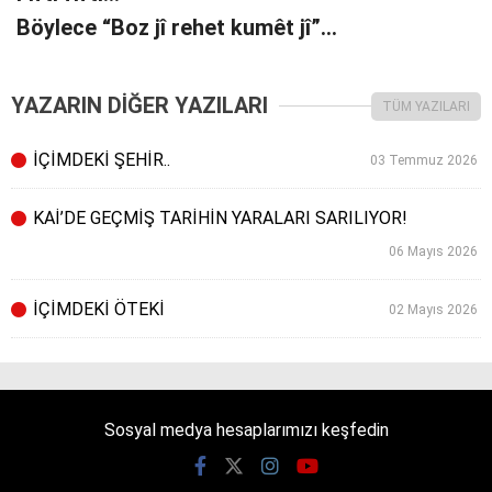
Böylece “Boz jî rehet kumêt jî”…
YAZARIN DİĞER YAZILARI
TÜM YAZILARI
İÇİMDEKİ ŞEHİR..
03 Temmuz 2026
KAİ’DE GEÇMİŞ TARİHİN YARALARI SARILIYOR!
06 Mayıs 2026
İÇİMDEKİ ÖTEKİ
02 Mayıs 2026
Sosyal medya hesaplarımızı keşfedin