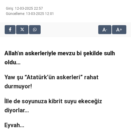
bonusu
Giriş: 12-03-2025 22:57
veren
Güncelleme: 13-03-2025 12:01
siteler
2025
-
+
deneme
bonusu
veren
siteler
Allah’ın askerleriyle mevzu bi şekilde sulh
editorbet
giriş
oldu…
Yaw şu “Atatürk’ün askerleri” rahat
durmuyor!
İlle de soyunuza kibrit suyu ekeceğiz
diyorlar…
Eyvah…