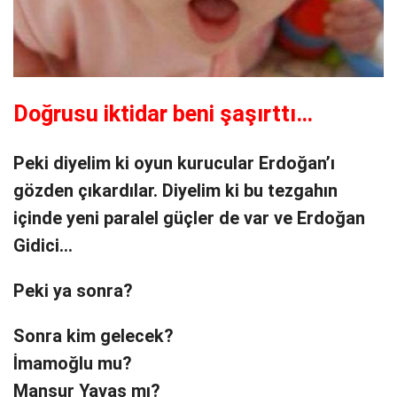
Doğrusu iktidar beni şaşırttı…
Peki diyelim ki oyun kurucular Erdoğan’ı
gözden çıkardılar. Diyelim ki bu tezgahın
içinde yeni paralel güçler de var ve Erdoğan
Gidici…
Peki ya sonra?
Sonra kim gelecek?
İmamoğlu mu?
Mansur Yavaş mı?