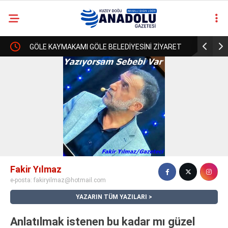
!
GÖLE KAYMAKAMI GÖLE BELEDİYESİNİ ZİYARET
ULGAR VE
casino
ETTİ..
BİR ULAŞT
siteleri
deneme
ULAŞAMAD
bonusu
veren
siteler
deneme
bonusu
veren
siteler
Fakir Yılmaz
2025
e-posta:
fakiryilmaz@hotmail.com
deneme
bonusu
YAZARIN TÜM YAZILARI
veren
siteler
Anlatılmak istenen bu kadar mı güzel
deneme