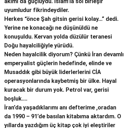
akımı da güçlüydü. İslam’la sol birleşir
uyumludur fikrindeydiler.
Herkes “önce Şah gitsin gerisi kolay…” dedi.
Yerine ne konacağı ne düşünüldü ne
konuşuldu. Kervan yolda düzülür teranesi
Doğu hayalciliğiyle yürüdü.
Neden hayalcilik diyorum? Çünkü İran devamlı
emperyalist güçlerin hedefinde, elinde ve
Musaddık gibi büyük liderlerlerini CİA
operasyonlarında kaybetmiş bir ülke. Hayal
kuracak bir durum yok. Petrol var, gerisi
boşluk….
İran’da yaşadıklarımı anı defterime ,oradan
da 1990 – 91’de basılan kitabıma aktardım. O
yıllarda yazdığım üç kitap çok iyi eleştiriler