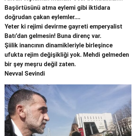
Başörtüsünü atma eylemi gibi iktidara
doğrudan çakan eylemler….
Yeter ki rejimi devirme gayreti emperyalist
Batı’dan gelmesin! Buna direnç var.
Şiilik inancının dinamikleriyle birleşince
ufukta rejim değişikliği yok. Mehdi gelmeden
bir şey meşru değil zaten.
Nevval Sevindi