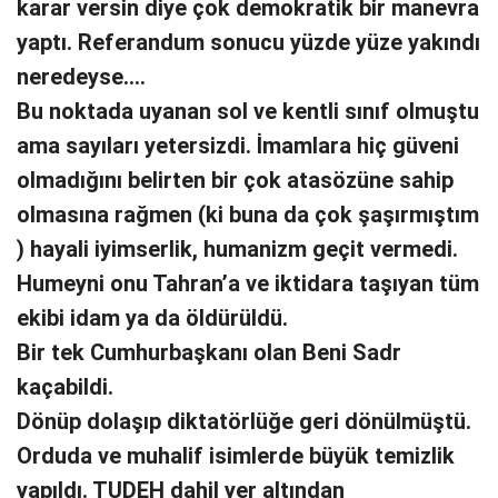
karar versin diye çok demokratik bir manevra
yaptı. Referandum sonucu yüzde yüze yakındı
neredeyse….
Bu noktada uyanan sol ve kentli sınıf olmuştu
ama sayıları yetersizdi. İmamlara hiç güveni
olmadığını belirten bir çok atasözüne sahip
olmasına rağmen (ki buna da çok şaşırmıştım
) hayali iyimserlik, humanizm geçit vermedi.
Humeyni onu Tahran’a ve iktidara taşıyan tüm
ekibi idam ya da öldürüldü.
Bir tek Cumhurbaşkanı olan Beni Sadr
kaçabildi.
Dönüp dolaşıp diktatörlüğe geri dönülmüştü.
Orduda ve muhalif isimlerde büyük temizlik
yapıldı. TUDEH dahil yer altından