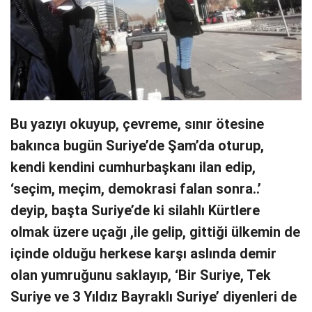
Bu yazıyı okuyup, çevreme, sınır ötesine
bakınca bugün Suriye’de Şam’da oturup,
kendi kendini cumhurbaşkanı ilan edip,
‘seçim, meçim, demokrasi falan sonra..’
deyip, başta Suriye’de ki silahlı Kürtlere
olmak üzere uçağı ,ile gelip, gittiği ülkemin de
içinde olduğu herkese karşı aslında demir
olan yumruğunu saklayıp, ‘Bir Suriye, Tek
Suriye ve 3 Yıldız Bayraklı Suriye’ diyenleri de