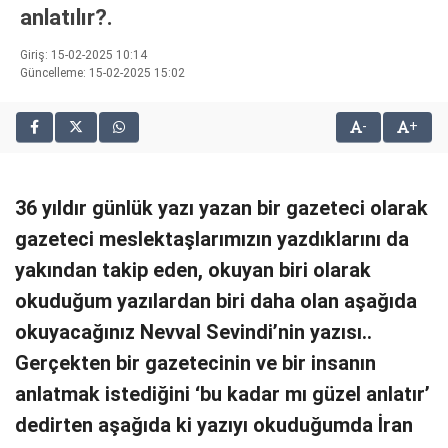
anlatılır?.
bonusu
veren
Giriş: 15-02-2025 10:14
siteler
Güncelleme: 15-02-2025 15:02
2025
deneme
bonusu
-
+
veren
siteler
editorbet
36 yıldır günlük yazı yazan bir gazeteci olarak
giriş
gazeteci meslektaşlarımızın yazdıklarını da
yakından takip eden, okuyan biri olarak
okuduğum yazılardan biri daha olan aşağıda
okuyacağınız Nevval Sevindi’nin yazısı..
Gerçekten bir gazetecinin ve bir insanın
anlatmak istediğini ‘bu kadar mı güzel anlatır’
dedirten aşağıda ki yazıyı okuduğumda İran