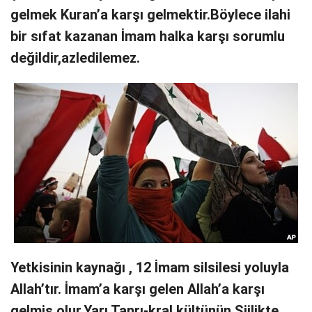
gelmek Kuran’a karşı gelmektir.Böylece ilahi
bir sıfat kazanan İmam halka karşı sorumlu
değildir,azledilemez.
Yetkisinin kaynağı , 12 İmam silsilesi yoluyla
Allah’tır. İmam’a karşı gelen Allah’a karşı
gelmiş olur.Yarı Tanrı-kral kültünün Şiilikte