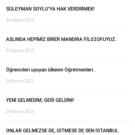
SÜLEYMAN SOYLU’YA HAK VERDİRMEK!
26 Kasım 2025
ASLINDA HEPİMİZ BİRER MANDIRA FİLOZOFUYUZ..
25 Kasım 2025
Öğrencileri uyuyan ülkenin Öğretmenleri..
24 Kasım 2025
YENİ GELMEDİM, GERİ GELDİM!
24 Kasım 2025
ONLAR GELMEZSE DE, GİTMESE DE SEN İSTANBUL