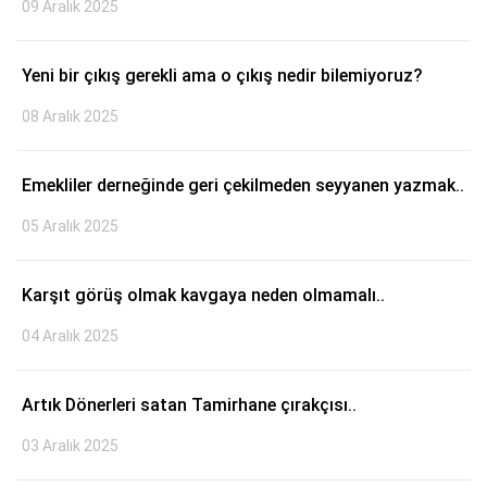
09 Aralık 2025
Yeni bir çıkış gerekli ama o çıkış nedir bilemiyoruz?
08 Aralık 2025
Emekliler derneğinde geri çekilmeden seyyanen yazmak..
05 Aralık 2025
Karşıt görüş olmak kavgaya neden olmamalı..
04 Aralık 2025
Artık Dönerleri satan Tamirhane çırakçısı..
03 Aralık 2025