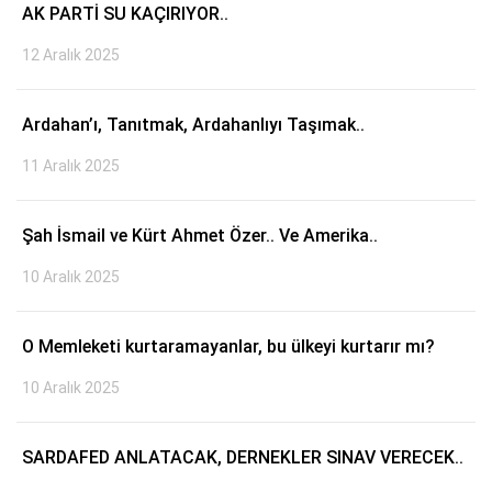
AK PARTİ SU KAÇIRIYOR..
siteler
2025
12 Aralık 2025
deneme
bonusu
veren
Ardahan’ı, Tanıtmak, Ardahanlıyı Taşımak..
siteler
editorbet
11 Aralık 2025
giriş
Şah İsmail ve Kürt Ahmet Özer.. Ve Amerika..
10 Aralık 2025
O Memleketi kurtaramayanlar, bu ülkeyi kurtarır mı?
10 Aralık 2025
SARDAFED ANLATACAK, DERNEKLER SINAV VERECEK..