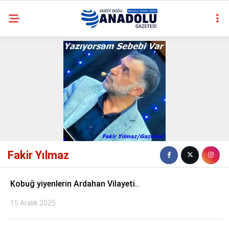
casino
siteleri
deneme
bonusu
veren
siteler
deneme
bonusu
veren
siteler
Fakir Yılmaz
2025
deneme
bonusu
Kobuğ yiyenlerin Ardahan Vilayeti..
veren
siteler
15 Aralık 2025
deneme
bonusu
veren