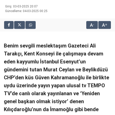
bonusu
Giriş: 03-03-2025 20:07
veren
Güncelleme: 04-03-2025 00:25
siteler
2025
-
+
deneme
bonusu
veren
siteler
Benim sevgili meslektaşım Gazeteci Ali
editorbet
Tarakçı, Kent Konseyi ile çalışmaya devam
giriş
eden kayyumlu İstanbul Esenyut’un
gündemini tutan Murat Ceylan ve Beylikdüzü
CHP’den küs Güven Kahramanoğlu ile birlikte
uydu üzerinde yayın yapan ulusal tv TEMPO
TV’de canlı olarak yayınlanan ve ‘Yeniden
genel başkan olmak istiyor’ denen
Kılıçdaroğlu’nun da İmamoğlu gibi bende