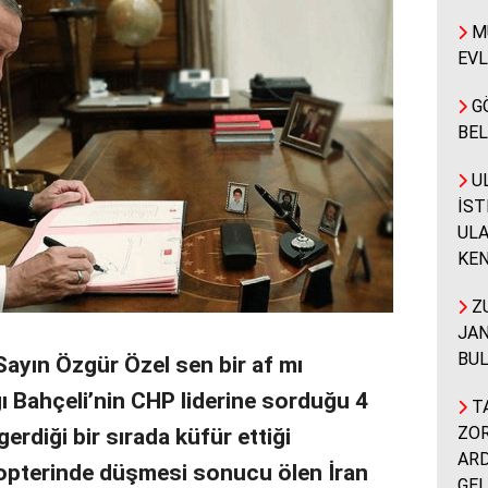
MÜ
EVL
G
BEL
UL
İST
ULA
KEN
ZU
JAN
BUL
Sayın Özgür Özel sen bir af mı
ı Bahçeli’nin CHP liderine sorduğu 4
TA
erdiği bir sırada küfür ettiği
ZOR
ARD
kopterinde düşmesi sonucu ölen İran
GEL