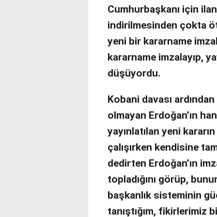
Cumhurbaşkanı için ilan 
indirilmesinden çokta ö
yeni bir kararname imzal
kararname imzalayıp, yay
düşüyordu.
Kobani davası ardından 
olmayan Erdoğan’ın hangi
yayınlatılan yeni kararı
çalışırken kendisine t
dedirten Erdoğan’ın imzal
topladığını görüp, bunu
başkanlık sisteminin güçl
tanıştığım, fikirlerimi