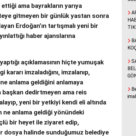
ettiği ama bayrakların yarıya
A
teye gitmeyen bir günlük yastan sonra
HAB
ayan Erdoğan’ın tartışmalı yeni bir
TIK
ınlattığı haber ajanslarına
BA
KOÇ
yaptığı açıklamasının hiçte yumuşak
SA
BEL
 kararı imzaladığını, imzalanıp,
GÖ
n ne anlama geldiğini anlamaya
Be
am başkan dedirtmeyen ama reis
ima
ayıp, yeni bir yetkiyi kendi eli altında
n ne anlama geldiği yönündeki
ü bir heyet ile ziyaret edip,
z bir dosya halinde sunduğumuz belediye