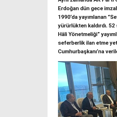
Erdoğan dün gece imzal
1990’da yayımlanan “Se
yürürlükten kaldırdı. 52
Hâli Yönetmeliği” yayımla
seferberlik ilan etme ye
Cumhurbaşkanı’na verild