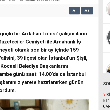
-
+
, güçlü bir Ardahan Lobisi’ çalışmaların
zeteciler Cemiyeti ile Ardahanlı İş
 heyeti olarak son bir ay içinde 159
isini, 39 ilçesi olan İstanbul’un Şişli,
Kocaeli Belediye Başkanlarını
embe günü saat: 14.00’da da İstanbul
kanını ziyarete hazırlanırken günün
SO
yordum.
Bİ
ET’
CAF