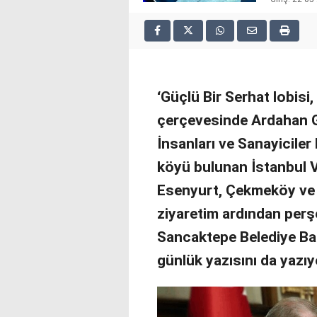
2025
deneme
bonusu
veren
siteler
deneme
‘Güçlü Bir Serhat lobisi
bonusu
veren
çerçevesinde Ardahan Ga
siteler
İnsanları ve Sanayiciler
2025
deneme
köyü bulunan İstanbul Val
bonusu
veren
Esenyurt, Çekmeköy ve 
siteler
ziyaretim ardından perş
editorbet
giriş
Sancaktepe Belediye Baş
günlük yazısını da yazı