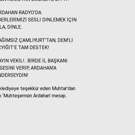
RDAHAN RADYO’DA
Murat Akkuş
ERLERİMİZİ SESLİ DİNLEMEK İÇİN
Bin Yılların Kürt Efsanesi:
LA, DİNLE..
NEWROZ
ĞIMSIZ ÇAMLIYURT’TAN, DEM’Lİ
YİĞİT’E TAM DESTEK!
HUKUKÇU GÖZÜYLE
Aç ile Taç Arasında:
YIN VEKİL!.. BİRDE İL BAŞKANI
İSLAM DÜNYASININ
GESİNİ VERİP, ARDAHAN’A
BUMERANGI
NDERSEYDİN!
lediyeye teşekkür eden Muhtar’dan
Tülay Dikmen
lı ‘Muhteşemsin Ardahan’ mesajı..
BAŞKA AÇIKLAMASI
OLAMAZ; SİZİ DE
ÜFÜRDÜLER: OKULA
GELEN GİZEMLİ KİŞİ