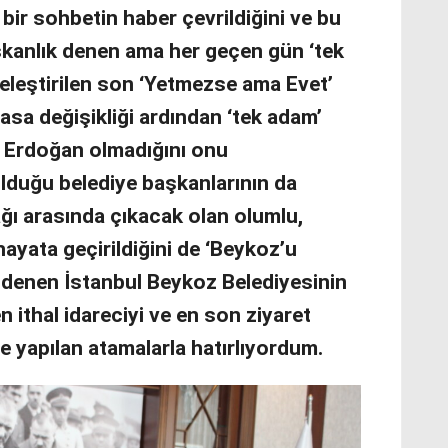
bir sohbetin haber çevrildiğini ve bu
anlık denen ama her geçen gün ‘tek
eleştirilen son ‘Yetmezse ama Evet’
asa değişikliği ardından ‘tek adam’
 Erdoğan olmadığını onu
olduğu belediye başkanlarının da
ğı arasında çıkacak olan olumlu,
yata geçirildiğini de ‘Beykoz’u
 denen İstanbul Beykoz Belediyesinin
en ithal idareciyi ve en son ziyaret
re yapılan atamalarla hatırlıyordum.