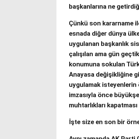
başkanlarına ne getirdi
Çünkü son kararname ile 
esnada diğer dünya ülke
uygulanan başkanlık si
çalışılan ama gün geçtikç
konumuna sokulan Türk u
Anayasa değişikliğine gi
uygulamak isteyenlerin 
imzasıyla önce büyükşeh
muhtarlıkları kapatması
İşte size en son bir örn
Aynı zamanda AK Parti 