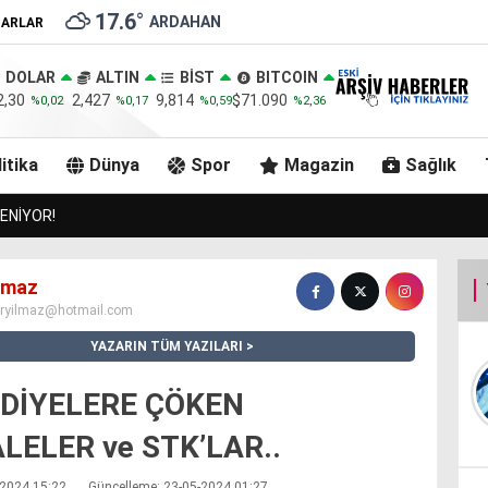
17.6
°
ARDAHAN
ZARLAR
DOLAR
ALTIN
BİST
BITCOIN
2,30
2,427
9,814
$71.090
%0,02
%0,17
%0,59
%2,36
itika
Dünya
Spor
Magazin
Sağlık
ÖLE BELEDİYESİNİ ZİYARET ETTİ..
ılmaz
iryilmaz@hotmail.com
YAZARIN TÜM YAZILARI
DİYELERE ÇÖKEN
LELER ve STK’LAR..
5-2024 15:22
Güncelleme: 23-05-2024 01:27