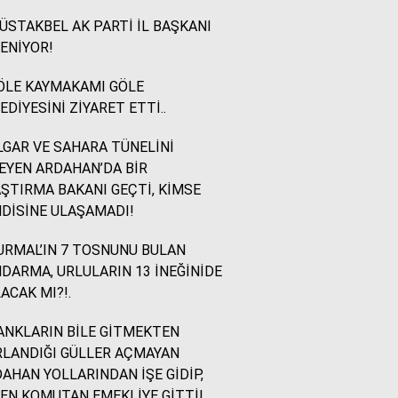
STAKBEL AK PARTİ İL BAŞKANI
İsmail Ögeday
ENİYOR!
Blok Mermer Fuarı ve
Kaçırılmaması Gereken
ÖLE KAYMAKAMI GÖLE
Bir Fırsat
EDİYESİNİ ZİYARET ETTİ..
GAR VE SAHARA TÜNELİNİ
Sevinç Akçetin
EYEN ARDAHAN’DA BİR
Sevgi Yetmez, Alan
ŞTIRMA BAKANI GEÇTİ, KİMSE
Açmak Gerekir..
DİSİNE ULAŞAMADI!
RMAL’IN 7 TOSNUNU BULAN
Yazıcıoğlu Ümit
DARMA, URLULARIN 13 İNEĞİNİDE
Rahmi Koç ve Binali
ACAK MI?!.
Yıldırım
NKLARIN BİLE GİTMEKTEN
LANDIĞI GÜLLER AÇMAYAN
Sinan KARAÇAY
AHAN YOLLARINDAN İŞE GİDİP,
CHP NE YAPMALI?
EN KOMUTAN EMEKLİYE GİTTİ!