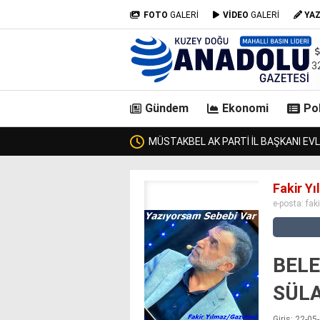
FOTO
GALERİ
VİDEO
GALERİ
YA
3
Gündem
Ekonomi
Pol
GÖLE KAYMAKAMI G
casino
Fakir Y
siteleri
e-posta:
fak
deneme
bonusu
veren
siteler
BELE
deneme
bonusu
SÜLA
veren
siteler
Giriş: 22-0