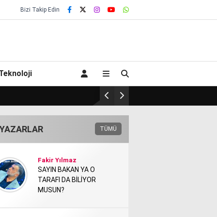
Bizi Takip Edin
Teknoloji
ULGAR VE SAHARA TÜNELİNİ İS
YAZARLAR
TÜMÜ
Fakir Yılmaz
SAYIN BAKAN YA O
TARAFI DA BİLİYOR
MUSUN?