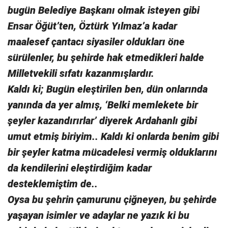
bugün Belediye Başkanı olmak isteyen gibi
Ensar Öğüt’ten, Öztürk Yılmaz’a kadar
maalesef çantacı siyasiler oldukları öne
sürülenler, bu şehirde hak etmedikleri halde
Milletvekili sıfatı kazanmışlardır.
Kaldı ki; Bugün eleştirilen ben, dün onlarında
yanında da yer almış, ‘Belki memlekete bir
şeyler kazandırırlar’ diyerek Ardahanlı gibi
umut etmiş biriyim.. Kaldı ki onlarda benim gibi
bir şeyler katma mücadelesi vermiş olduklarını
da kendilerini eleştirdiğim kadar
desteklemiştim de..
Oysa bu şehrin çamurunu çiğneyen, bu şehirde
yaşayan isimler ve adaylar ne yazık ki bu