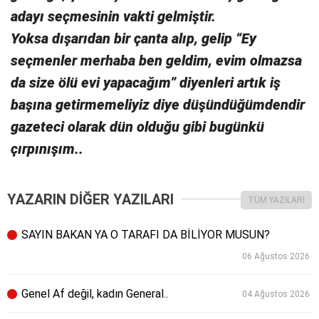
adayı seçmesinin vakti gelmiştir.
Yoksa dışarıdan bir çanta alıp, gelip “Ey
seçmenler merhaba ben geldim, evim olmazsa
da size ölü evi yapacağım” diyenleri artık iş
başına getirmemeliyiz diye düşündüğümdendir
gazeteci olarak dün olduğu gibi bugünkü
çırpınışım..
YAZARIN DİĞER YAZILARI
TÜM YAZILARI
SAYIN BAKAN YA O TARAFI DA BİLİYOR MUSUN?
06 Ağustos 2026
Genel Af değil, kadın General..
04 Ağustos 2026