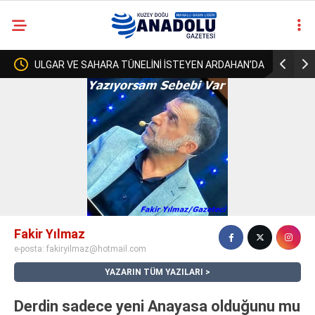
 TÜNELİNİ İSTEYEN ARDAHAN’DA
ZURMAL’IN 7 TOSNUNU BULAN JAN
casino
KANI GEÇTİ, KİMSE KENDİSİNE
URLULARIN 13 İNEĞİNİDE BULACAK MI
siteleri
deneme
bonusu
veren
siteler
deneme
bonusu
veren
siteler
Fakir Yılmaz
2025
e-posta:
fakiryilmaz@hotmail.com
deneme
bonusu
YAZARIN TÜM YAZILARI
veren
siteler
Derdin sadece yeni Anayasa olduğunu mu
deneme