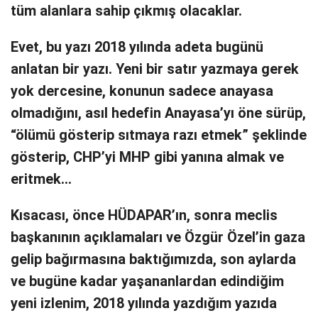
tüm alanlara sahip çıkmış olacaklar.
Evet, bu yazı 2018 yılında adeta bugünü
anlatan bir yazı. Yeni bir satır yazmaya gerek
yok dercesine, konunun sadece anayasa
olmadığını, asıl hedefin Anayasa’yı öne sürüp,
“ölümü gösterip sıtmaya razı etmek” şeklinde
gösterip, CHP’yi MHP gibi yanına almak ve
eritmek…
Kısacası, önce HÜDAPAR’ın, sonra meclis
başkanının açıklamaları ve Özgür Özel’in gaza
gelip bağırmasına baktığımızda, son aylarda
ve bugüne kadar yaşananlardan edindiğim
yeni izlenim, 2018 yılında yazdığım yazıda