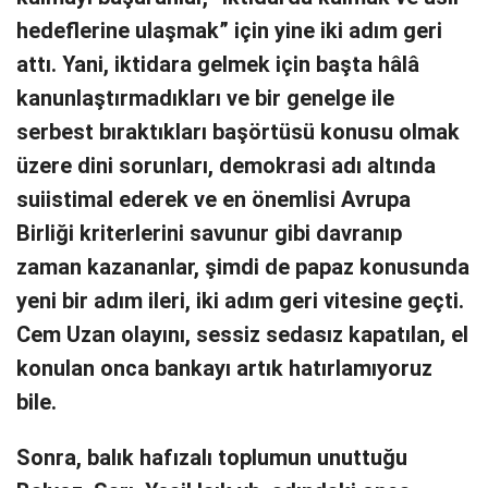
hedeflerine ulaşmak” için yine iki adım geri
attı. Yani, iktidara gelmek için başta hâlâ
kanunlaştırmadıkları ve bir genelge ile
serbest bıraktıkları başörtüsü konusu olmak
üzere dini sorunları, demokrasi adı altında
suiistimal ederek ve en önemlisi Avrupa
Birliği kriterlerini savunur gibi davranıp
zaman kazananlar, şimdi de papaz konusunda
yeni bir adım ileri, iki adım geri vitesine geçti.
Cem Uzan olayını, sessiz sedasız kapatılan, el
konulan onca bankayı artık hatırlamıyoruz
bile.
Sonra, balık hafızalı toplumun unuttuğu