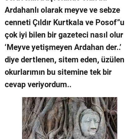
Ardahanlı olarak meyve ve sebze
cenneti Çıldır Kurtkala ve Posof”u
çok iyi bilen bir gazeteci nasıl olur
‘Meyve yetişmeyen Ardahan der..’
diye dertlenen, sitem eden, üzülen
okurlarımın bu sitemine tek bir
cevap veriyordum..