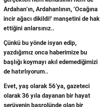
Ardahan’ın, Ardahanlının, ‘Ocağına
incir ağacı dikildi!’ manşetini de hak
ettiğini anlarsınız..
Çünkü bu yönde isyan edip,
yazdığımız onca haberimize bu
başlığı koymayı akıl edemediğimizi
de hatırlıyorum..
Evet, yaş olarak 56’ya, gazeteci
olarak 36 yıla dayanan bir hayat
serüvenin başrolünde olan bir