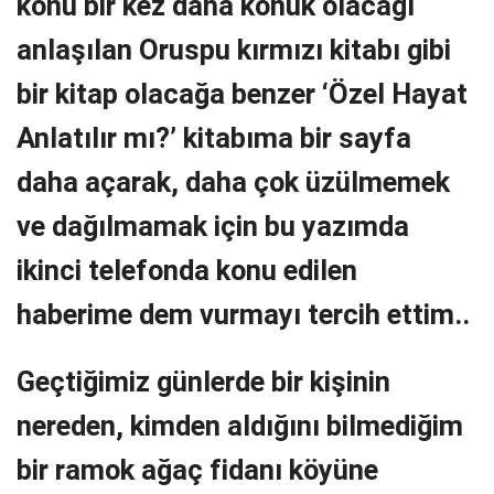
konu bir kez daha konuk olacağı
anlaşılan Oruspu kırmızı kitabı gibi
bir kitap olacağa benzer ‘Özel Hayat
Anlatılır mı?’ kitabıma bir sayfa
daha açarak, daha çok üzülmemek
ve dağılmamak için bu yazımda
ikinci telefonda konu edilen
haberime dem vurmayı tercih ettim..
Geçtiğimiz günlerde bir kişinin
nereden, kimden aldığını bilmediğim
bir ramok ağaç fidanı köyüne