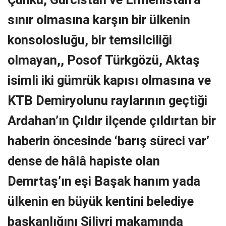
sınır olmasına karşın bir ülkenin
konsolosluğu, bir temsilciliği
olmayan,, Posof Türkgözü, Aktaş
isimli iki gümrük kapısı olmasına ve
KTB Demiryolunu raylarının geçtiği
Ardahan’ın Çıldır ilçende çıldırtan bir
haberin öncesinde ‘barış süreci var’
dense de hâlâ hapiste olan
Demrtaş’ın eşi Başak hanım yada
ülkenin en büyük kentini belediye
başkanlığını Silivri makamında