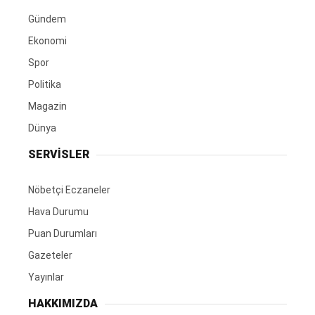
Gündem
Ekonomi
Spor
Politika
Magazin
Dünya
SERVİSLER
Nöbetçi Eczaneler
Hava Durumu
Puan Durumları
Gazeteler
Yayınlar
HAKKIMIZDA