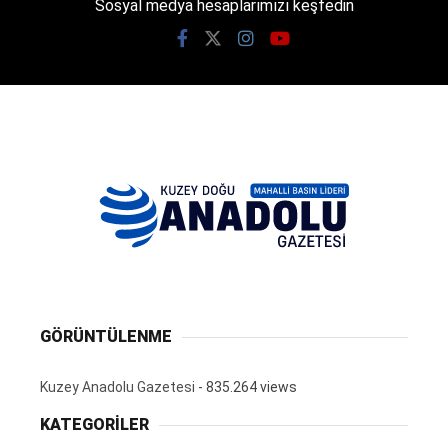
Sosyal medya hesaplarımızı keşfedin
GÖRÜNTÜLENME
Kuzey Anadolu Gazetesi
- 835.264 views
KATEGORİLER