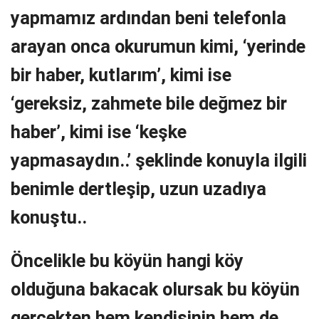
yapmamız ardından beni telefonla
arayan onca okurumun kimi, ‘yerinde
bir haber, kutlarım’, kimi ise
‘gereksiz, zahmete bile değmez bir
haber’, kimi ise ‘keşke
yapmasaydın..’ şeklinde konuyla ilgili
benimle dertleşip, uzun uzadıya
konuştu..
Öncelikle bu köyün hangi köy
olduğuna bakacak olursak bu köyün
gerçekten hem kendisinin hem de