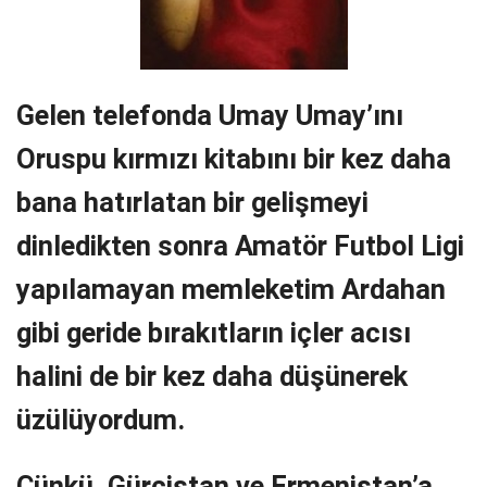
Gelen telefonda Umay Umay’ını
Oruspu kırmızı kitabını bir kez daha
bana hatırlatan bir gelişmeyi
dinledikten sonra Amatör Futbol Ligi
yapılamayan memleketim Ardahan
gibi geride bırakıtların içler acısı
halini de bir kez daha düşünerek
üzülüyordum.
Çünkü, Gürcistan ve Ermenistan’a