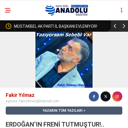
STAKBEL AK PARTİ İL BAŞKANI EVLENİYOR!
GÖLE KAYMAKAMI GÖ
casino
ETTİ..
siteleri
deneme
bonusu
veren
siteler
deneme
bonusu
veren
siteler
Fakir Yılmaz
2025
e-posta:
fakiryilmaz@hotmail.com
deneme
bonusu
YAZARIN TÜM YAZILARI
veren
siteler
ERDOĞAN’IN FRENİ TUTMUŞTUR!..
deneme