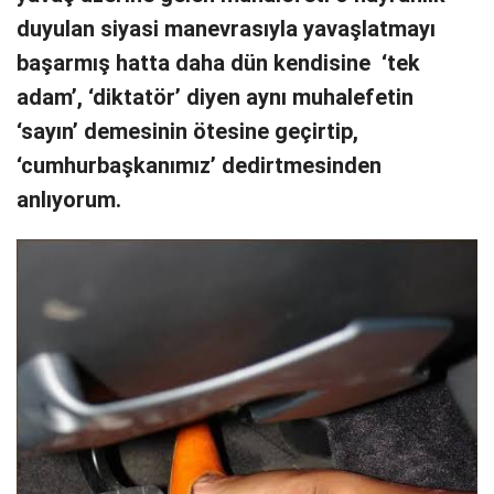
duyulan siyasi manevrasıyla yavaşlatmayı
başarmış hatta daha dün kendisine ‘tek
adam’, ‘diktatör’ diyen aynı muhalefetin
‘sayın’ demesinin ötesine geçirtip,
‘cumhurbaşkanımız’ dedirtmesinden
anlıyorum.