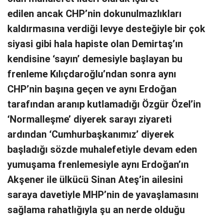
edilen ancak CHP’nin dokunulmazlıkları
kaldırmasına verdiği levye desteğiyle bir çok
siyasi gibi hala hapiste olan Demirtaş’ın
kendisine ‘sayın’ demesiyle başlayan bu
frenleme Kılıçdaroğlu’ndan sonra aynı
CHP’nin başına geçen ve aynı Erdoğan
tarafından aranıp kutlamadığı Özgür Özel’in
‘Normalleşme’ diyerek sarayı ziyareti
ardından ‘Cumhurbaşkanımız’ diyerek
başladığı sözde muhalefetiyle devam eden
yumuşama frenlemesiyle aynı Erdoğan’ın
Akşener ile ülkücü Sinan Ateş’in ailesini
saraya davetiyle MHP’nin de yavaşlamasını
sağlama rahatlığıyla şu an nerde olduğu