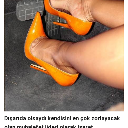
Dışarıda olsaydı kendisini en çok zorlayacak
olan muhalefet lideri olarak işaret