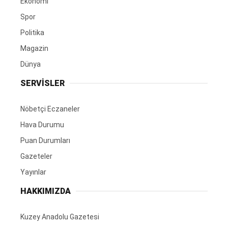
Ekonomi
Spor
Politika
Magazin
Dünya
SERVİSLER
Nöbetçi Eczaneler
Hava Durumu
Puan Durumları
Gazeteler
Yayınlar
HAKKIMIZDA
Kuzey Anadolu Gazetesi