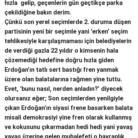
hızla gelip, geçenlerin gün geçtikçe parka
çekildiğine bakın derim.
Çünkü son yerel seçimlerde 2. duruma düşen
partisinin yeni bir seçimle yani ‘erken’ seçim
tehlikesiyle karşılaşmaması için belediyelerin
de verdiği gazla 22 yıldır o kimsenin hala
çözemediği hedefine doğru hızla giden
Erdoğan’ın tatlı sert bastığı fren yanmak
üzere olan balatalarına rağmen yine tuttu.
Evet, ‘bunu nasıl, nerden anladın?’ diyecek
olursanız eğer; Son seçimlerden yenilgiyle
çıkan Erdoğan’ın siyasi frene basarken balata
misali demokrasiyi yine fren olarak kullanmış
ve kokusunu çıkarmadan hedi hedi yani yavaş
yavaş üzerine gelen muhalefeti o hayranlık