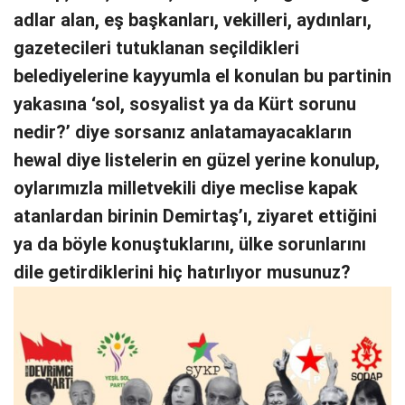
adlar alan, eş başkanları, vekilleri, aydınları,
gazetecileri tutuklanan seçildikleri
belediyelerine kayyumla el konulan bu partinin
yakasına ‘sol, sosyalist ya da Kürt sorunu
nedir?’ diye sorsanız anlatamayacakların
hewal diye listelerin en güzel yerine konulup,
oylarımızla milletvekili diye meclise kapak
atanlardan birinin Demirtaş’ı, ziyaret ettiğini
ya da böyle konuştuklarını, ülke sorunlarını
dile getirdiklerini hiç hatırlıyor musunuz?