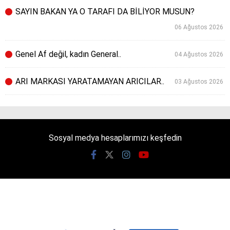
SAYIN BAKAN YA O TARAFI DA BİLİYOR MUSUN?
06 Ağustos 2026
Genel Af değil, kadın General..
04 Ağustos 2026
ARI MARKASI YARATAMAYAN ARICILAR..
03 Ağustos 2026
Sosyal medya hesaplarımızı keşfedin