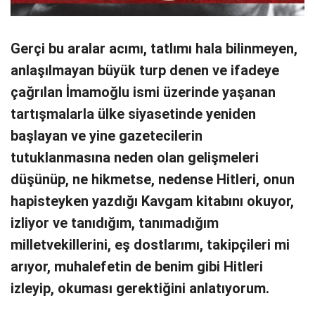
Gerçi bu aralar acımı, tatlımı hala bilinmeyen,
anlaşılmayan büyük turp denen ve ifadeye
çağrılan İmamoğlu ismi üzerinde yaşanan
tartışmalarla ülke siyasetinde yeniden
başlayan ve yine gazetecilerin
tutuklanmasına neden olan gelişmeleri
düşünüp, ne hikmetse, nedense Hitleri, onun
hapisteyken yazdığı Kavgam kitabını okuyor,
izliyor ve tanıdığım, tanımadığım
milletvekillerini, eş dostlarımı, takipçileri mi
arıyor, muhalefetin de benim gibi Hitleri
izleyip, okuması gerektiğini anlatıyorum.