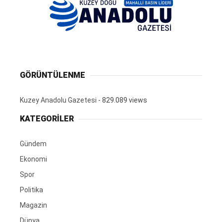
GÖRÜNTÜLENME
Kuzey Anadolu Gazetesi
- 829.089 views
KATEGORİLER
Gündem
Ekonomi
Spor
Politika
Magazin
Dünya