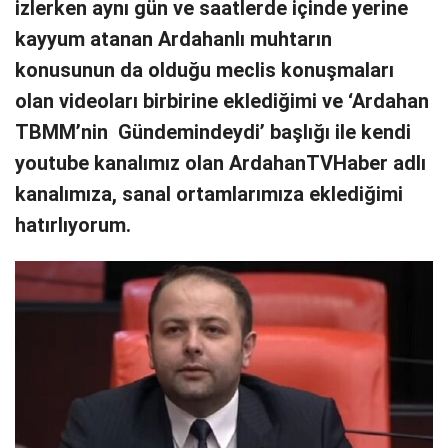
izlerken aynı gün ve saatlerde içinde yerine
kayyum atanan Ardahanlı muhtarın
konusunun da olduğu meclis konuşmaları
olan videoları birbirine eklediğimi ve ‘Ardahan
TBMM’nin Gündemindeydi’ başlığı ile kendi
youtube kanalımız olan ArdahanTVHaber adlı
kanalımıza, sanal ortamlarımıza eklediğimi
hatırlıyorum.