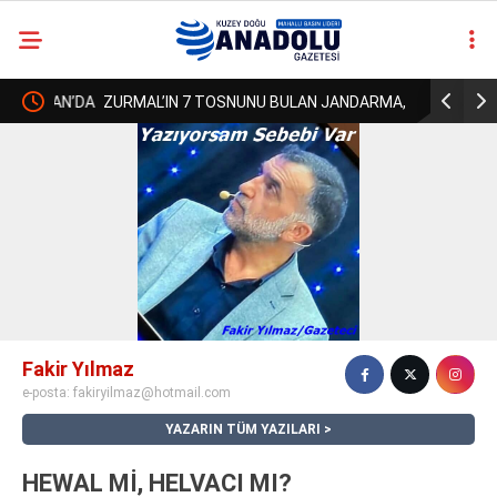
HAN’DA
ZURMAL’IN 7 TOSNUNU BULAN JANDARMA,
HAVA BAŞK
casino
SİNE
URLULARIN 13 İNEĞİNİDE BULACAK MI?!.
OLDU!
siteleri
deneme
bonusu
veren
siteler
deneme
bonusu
veren
siteler
Fakir Yılmaz
2025
e-posta:
fakiryilmaz@hotmail.com
deneme
bonusu
YAZARIN TÜM YAZILARI
veren
siteler
HEWAL Mİ, HELVACI MI?
deneme