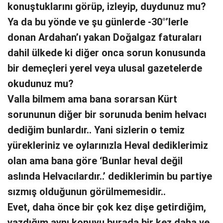
konuştuklarını görüp, izleyip, duydunuz mu?
Ya da bu yönde ve şu günlerde -30°’lerle
donan Ardahan’ı yakan Doğalgaz faturaları
dahil ülkede ki diğer onca sorun konusunda
bir demeçleri yerel veya ulusal gazetelerde
okudunuz mu?
Valla bilmem ama bana sorarsan Kürt
sorununun diğer bir sorunuda benim helvacı
dediğim bunlardır.. Yani sizlerin o temiz
yürekleriniz ve oylarınızla Heval dediklerimiz
olan ama bana göre ‘Bunlar heval değil
aslında Helvacılardır..’ dediklerimin bu partiye
sızmış olduğunun görülmemesidir..
Evet, daha önce bir çok kez dişe getirdiğim,
yazdığım aynı konuyu burada bir kez daha ve