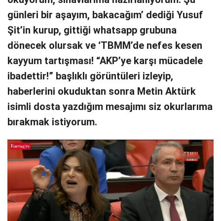
günleri bir aşayım, bakacağım’ dediği Yusuf
Şit’in kurup, gittiği whatsapp grubuna
dönecek olursak ve ‘TBMM’de nefes kesen
kayyum tartışması! “AKP’ye karşı mücadele
ibadettir!” başlıklı görüntüleri izleyip,
haberlerini okuduktan sonra Metin Aktürk
isimli dosta yazdığım mesajımı siz okurlarıma
bırakmak istiyorum.