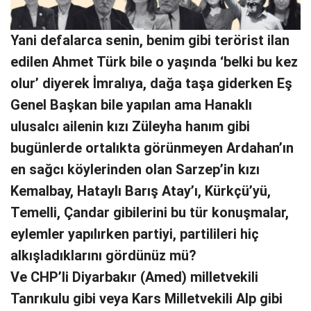
Yani defalarca senin, benim gibi terörist ilan
edilen Ahmet Türk bile o yaşında ‘belki bu kez
olur’ diyerek İmralıya, dağa taşa giderken Eş
Genel Başkan bile yapılan ama Hanaklı
ulusalcı ailenin kızı Züleyha hanım gibi
bugünlerde ortalıkta görünmeyen Ardahan’ın
en sağcı köylerinden olan Sarzep’in kızı
Kemalbay, Hataylı Barış Atay’ı, Kürkçü’yü,
Temelli, Çandar gibilerini bu tür konuşmalar,
eylemler yapılırken partiyi, partilileri hiç
alkışladıklarını gördünüz mü?
Ve CHP’li Diyarbakır (Amed) milletvekili
Tanrıkulu gibi veya Kars Milletvekili Alp gibi