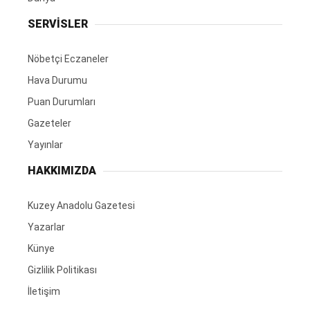
SERVİSLER
Nöbetçi Eczaneler
Hava Durumu
Puan Durumları
Gazeteler
Yayınlar
HAKKIMIZDA
Kuzey Anadolu Gazetesi
Yazarlar
Künye
Gizlilik Politikası
İletişim