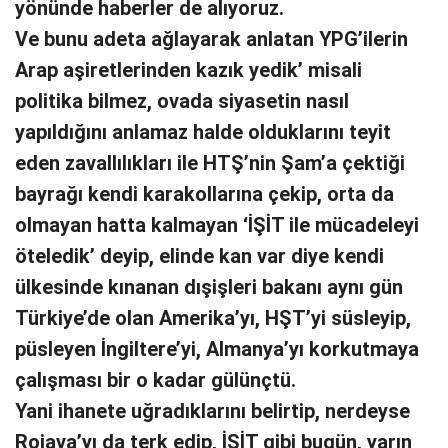
yönünde haberler de alıyoruz.
Ve bunu adeta ağlayarak anlatan YPG’ilerin
Arap aşiretlerinden kazık yedik’ misali
politika bilmez, ovada siyasetin nasıl
yapıldığını anlamaz halde olduklarını teyit
eden zavallılıkları ile HTŞ’nin Şam’a çektiği
bayrağı kendi karakollarına çekip, orta da
olmayan hatta kalmayan ‘İŞİT ile mücadeleyi
öteledik’ deyip, elinde kan var diye kendi
ülkesinde kınanan dışişleri bakanı aynı gün
Türkiye’de olan Amerika’yı, HŞT’yi süsleyip,
püsleyen İngiltere’yi, Almanya’yı korkutmaya
çalışması bir o kadar gülünçtü.
Yani ihanete uğradıklarını belirtip, nerdeyse
Rojava’yı da terk edip, İŞİT gibi bugün, yarın