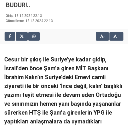
BUDUR!..
bonusu
veren
Giriş: 13-12-2024 22:13
siteler
Güncelleme: 13-12-2024 22:13
2025
deneme
bonusu
-
+
veren
siteler
editorbet
Cesur bir çıkış ile Suriye’ye kadar gidip,
giriş
İsrail’den önce Şam’a giren MİT Başkanı
İbrahim Kalın’ın Suriye’deki Emevi camii
ziyareti ile bir önceki ‘İnce değil, kalın’ başlıklı
yazımı teyit etmesi ile devam eden Ortadoğu
ve sınırımızın hemen yanı başında yaşananlar
sürerken HTŞ ile Şam’a girenlerin YPG ile
yaptıkları anlaşmalara da uymadıkları