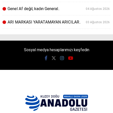
Genel Af değil, kadın General..
04 Ağustos 2026
ARI MARKASI YARATAMAYAN ARICILAR..
03 Ağustos 2026
Sosyal medya hesaplarımızı keşfedin