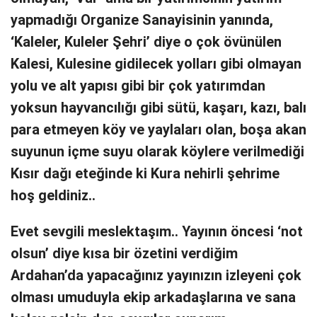
yapmadığı Organize Sanayisinin yanında,
‘Kaleler, Kuleler Şehri’ diye o çok övünülen
Kalesi, Kulesine gidilecek yolları gibi olmayan
yolu ve alt yapısı gibi bir çok yatırımdan
yoksun hayvancılığı gibi sütü, kaşarı, kazı, balı
para etmeyen köy ve yaylaları olan, boşa akan
suyunun içme suyu olarak köylere verilmediği
Kısır dağı eteğinde ki Kura nehirli şehrime
hoş geldiniz..
Evet sevgili meslektaşım.. Yayının öncesi ‘not
olsun’ diye kısa bir özetini verdiğim
Ardahan’da yapacağınız yayınızın izleyeni çok
olması umuduyla ekip arkadaşlarına ve sana