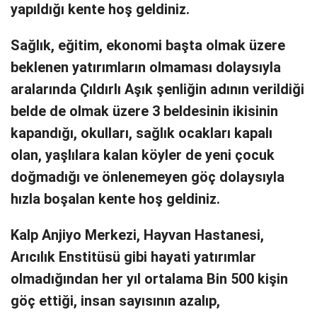
yapıldığı kente hoş geldiniz.
Sağlık, eğitim, ekonomi başta olmak üzere
beklenen yatırımların olmaması dolaysıyla
aralarında Çıldırlı Aşık şenliğin adının verildiği
belde de olmak üzere 3 beldesinin ikisinin
kapandığı, okulları, sağlık ocakları kapalı
olan, yaşlılara kalan köyler de yeni çocuk
doğmadığı ve önlenemeyen göç dolaysıyla
hızla boşalan kente hoş geldiniz.
Kalp Anjiyo Merkezi, Hayvan Hastanesi,
Arıcılık Enstitüsü gibi hayati yatırımlar
olmadığından her yıl ortalama Bin 500 kişin
göç ettiği, insan sayısının azalıp,