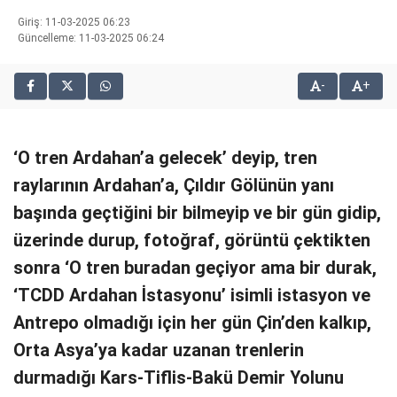
bonusu
Giriş: 11-03-2025 06:23
veren
Güncelleme: 11-03-2025 06:24
siteler
2025
-
+
deneme
bonusu
veren
siteler
‘O tren Ardahan’a gelecek’ deyip, tren
editorbet
raylarının Ardahan’a, Çıldır Gölünün yanı
giriş
başında geçtiğini bir bilmeyip ve bir gün gidip,
üzerinde durup, fotoğraf, görüntü çektikten
sonra ‘O tren buradan geçiyor ama bir durak,
‘TCDD Ardahan İstasyonu’ isimli istasyon ve
Antrepo olmadığı için her gün Çin’den kalkıp,
Orta Asya’ya kadar uzanan trenlerin
durmadığı Kars-Tiflis-Bakü Demir Yolunu